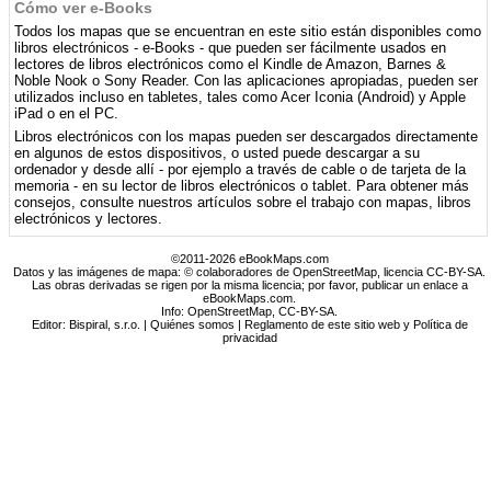
Cómo ver e-Books
Todos los mapas que se encuentran en este sitio están disponibles como
libros electrónicos - e-Books - que pueden ser fácilmente usados ​​en
lectores de libros electrónicos como el Kindle de Amazon, Barnes &
Noble Nook o Sony Reader. Con las aplicaciones apropiadas, pueden ser
utilizados incluso en tabletes, tales como Acer Iconia (Android) y Apple
iPad o en el PC.
Libros electrónicos con los mapas pueden ser descargados directamente
en algunos de estos dispositivos, o usted puede descargar a su
ordenador y desde allí - por ejemplo a través de cable o de tarjeta de la
memoria - en su lector de libros electrónicos o tablet. Para obtener más
consejos, consulte nuestros artículos sobre el trabajo con mapas, libros
electrónicos y lectores.
©2011-2026 eBookMaps.com
Datos y las imágenes de mapa: © colaboradores de OpenStreetMap, licencia CC-BY-SA.
Las obras derivadas se rigen por la misma licencia; por favor, publicar un enlace a
eBookMaps.com.
Info:
OpenStreetMap
,
CC-BY-SA
.
Editor: Bispiral, s.r.o. |
Quiénes somos
|
Reglamento de este sitio web y Política de
privacidad