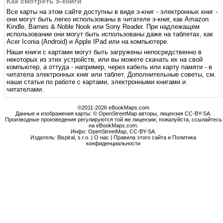
Как смотреть э-книги
Все карты на этом сайте доступны в виде э-книг - электронных книг -
они могут быть легко использованы в читателе э-книг, как Amazon
Kindle, Barnes & Noble Nook или Sony Reader. При надлежащем
использовании они могут быть использованы даже на таблетах, как
Acer Iconia (Android) и Apple IPad или на компьютере.
Наши книги с картами могут быть загружены непосредственно в
некоторых из этих устройств, или вы можете скачать их на свой
компьютер, а оттуда - например, через кабель или карту памяти - в
читатела электронных книг или таблет. Дополнительные советы, см.
наши статьи по работе с картами, электронными книгами и
читателами.
©2011-2026 eBookMaps.com
Данные и изображения карты: © OpenStreetMap авторы, лицензия CC-BY-SA.
Производные произведения регулируются той же лицензии; пожалуйста, ссылайтесь
на eBookMaps.com.
Инфо:
OpenStreetMap
,
CC-BY-SA
.
Издатель: Bispiral, s.r.o. |
О нас
|
Правила этого сайта и Политика
конфиденциальности