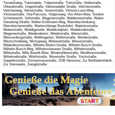
Tomatenweg, Trammplatz, Tulpenstraße, Türkstraße, Uhdestraße,
Uhlandstraße, Ungerstraße, Vahrenwalder Straße, Veilchenstraße,
Veilchenweg, Velvetstraße, Vereinstraße, Viktoria-Luise-Weg,
Viktoriastraße, Vita-Parcours, Volgersweg, Von-Alten-Allee, Vordere
Schöneworth, Voßstraße, Wagenerstraße, Walderseestraße, Walter-
Gieseking-Straße, Walter-Großmann-Weg, Warmbüchenkamp,
Warmbüchenstraße, Warteschlange Bootsfahrt, Waterloostraße,
Weberstraße, Weddigenufer, Wedekindplatz, Wedekindstraße,
Wegenerstraße, Weidendamm, Weidestraße, Weinstraße,
Weissenburgstraße, Welfengarten, Welfenstraße, Werderstraße,
Westschnellweg, Wickopweg, Wielandstraße, Wiesenstraße,
Wildenbruchstraße, Wilhelm-Bluhm-Straße, Wilhelm-Busch-Straße,
Wilhelm-Busch-Weg, Wilhelmshavener Straße, Wilhelmstraße,
Willestraße, Willy-Brandt-Allee, Windmühlenstraße, Windthorststraße,
Wittekindstraße, Wörthstraße, Wunstorfer Straße, Yorckstraße,
Zeppelinstraße, Zimmermannstraße, ZOB Hannover, Zur Bettfedernfabrik,
Zur Sternwarte, Zwinglistraße