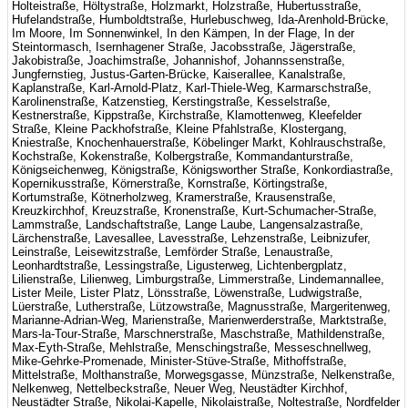
Holteistraße, Höltystraße, Holzmarkt, Holzstraße, Hubertusstraße,
Hufelandstraße, Humboldtstraße, Hurlebuschweg, Ida-Arenhold-Brücke,
Im Moore, Im Sonnenwinkel, In den Kämpen, In der Flage, In der
Steintormasch, Isernhagener Straße, Jacobsstraße, Jägerstraße,
Jakobistraße, Joachimstraße, Johannishof, Johannssenstraße,
Jungfernstieg, Justus-Garten-Brücke, Kaiserallee, Kanalstraße,
Kaplanstraße, Karl-Arnold-Platz, Karl-Thiele-Weg, Karmarschstraße,
Karolinenstraße, Katzenstieg, Kerstingstraße, Kesselstraße,
Kestnerstraße, Kippstraße, Kirchstraße, Klamottenweg, Kleefelder
Straße, Kleine Packhofstraße, Kleine Pfahlstraße, Klostergang,
Kniestraße, Knochenhauerstraße, Köbelinger Markt, Kohlrauschstraße,
Kochstraße, Kokenstraße, Kolbergstraße, Kommandanturstraße,
Königseichenweg, Königstraße, Königsworther Straße, Konkordiastraße,
Kopernikusstraße, Körnerstraße, Kornstraße, Körtingstraße,
Kortumstraße, Kötnerholzweg, Kramerstraße, Krausenstraße,
Kreuzkirchhof, Kreuzstraße, Kronenstraße, Kurt-Schumacher-Straße,
Lammstraße, Landschaftstraße, Lange Laube, Langensalzastraße,
Lärchenstraße, Lavesallee, Lavesstraße, Lehzenstraße, Leibnizufer,
Leinstraße, Leisewitzstraße, Lemförder Straße, Lenaustraße,
Leonhardtstraße, Lessingstraße, Ligusterweg, Lichtenbergplatz,
Lilienstraße, Lilienweg, Limburgstraße, Limmerstraße, Lindemannallee,
Lister Meile, Lister Platz, Lönsstraße, Löwenstraße, Ludwigstraße,
Lüerstraße, Lutherstraße, Lützowstraße, Magnusstraße, Margeritenweg,
Marianne-Adrian-Weg, Marienstraße, Marienwerderstraße, Marktstraße,
Mars-la-Tour-Straße, Marschnerstraße, Maschstraße, Mathildenstraße,
Max-Eyth-Straße, Mehlstraße, Menschingstraße, Messeschnellweg,
Mike-Gehrke-Promenade, Minister-Stüve-Straße, Mithoffstraße,
Mittelstraße, Molthanstraße, Morwegsgasse, Münzstraße, Nelkenstraße,
Nelkenweg, Nettelbeckstraße, Neuer Weg, Neustädter Kirchhof,
Neustädter Straße, Nikolai-Kapelle, Nikolaistraße, Noltestraße, Nordfelder