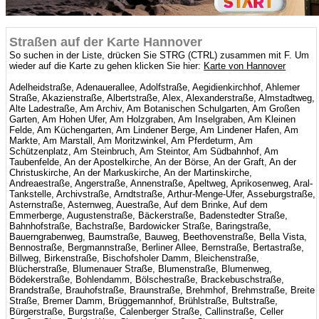
Straßen auf der Karte Hannover
So suchen in der Liste, drücken Sie STRG (CTRL) zusammen mit F. Um
wieder auf die Karte zu gehen klicken Sie hier:
Karte von Hannover
Adelheidstraße, Adenauerallee, Adolfstraße, Aegidienkirchhof, Ahlemer
Straße, Akazienstraße, Albertstraße, Alex, Alexanderstraße, Almstadtweg,
Alte Ladestraße, Am Archiv, Am Botanischen Schulgarten, Am Großen
Garten, Am Hohen Ufer, Am Holzgraben, Am Inselgraben, Am Kleinen
Felde, Am Küchengarten, Am Lindener Berge, Am Lindener Hafen, Am
Markte, Am Marstall, Am Moritzwinkel, Am Pferdeturm, Am
Schützenplatz, Am Steinbruch, Am Steintor, Am Südbahnhof, Am
Taubenfelde, An der Apostelkirche, An der Börse, An der Graft, An der
Christuskirche, An der Markuskirche, An der Martinskirche,
Andreaestraße, Angerstraße, Annenstraße, Apeltweg, Aprikosenweg, Aral-
Tankstelle, Archivstraße, Arndtstraße, Arthur-Menge-Ufer, Asseburgstraße,
Asternstraße, Asternweg, Auestraße, Auf dem Brinke, Auf dem
Emmerberge, Augustenstraße, Bäckerstraße, Badenstedter Straße,
Bahnhofstraße, Bachstraße, Bardowicker Straße, Baringstraße,
Bauerngrabenweg, Baumstraße, Bauweg, Beethovenstraße, Bella Vista,
Bennostraße, Bergmannstraße, Berliner Allee, Bernstraße, Bertastraße,
Billweg, Birkenstraße, Bischofsholer Damm, Bleichenstraße,
Blücherstraße, Blumenauer Straße, Blumenstraße, Blumenweg,
Bödekerstraße, Bohlendamm, Bölschestraße, Brackebuschstraße,
Brandstraße, Brauhofstraße, Braunstraße, Brehmhof, Brehmstraße, Breite
Straße, Bremer Damm, Brüggemannhof, Brühlstraße, Bultstraße,
Bürgerstraße, Burgstraße, Calenberger Straße, Callinstraße, Celler