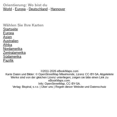
Orientierung: Wo bist du
World
-
Europa
-
Deutschland
-
Hannover
Wählen Sie Ihre Karten
Startseite
Europa
Asien
Australien
Afrika
Nordamerika
Zentralamerika
Südamerika
Pazifik
©2011-2026 eBookMaps.com
Karte Daten und Bilder: © OpenStreetMap Mitwirkende, Lizenz CC-BY-SA. Abgeleitete
Werke sind von der gleichen Lizenz unterliegen; zeigen sie bitte einen Link zu
eBookMaps.com.
Info:
OpenStreetMap
,
CC-BY-SA
.
Verlag: Bispiral, s.r.o. |
Über uns
|
Regeln dieser Website und Datenschutz