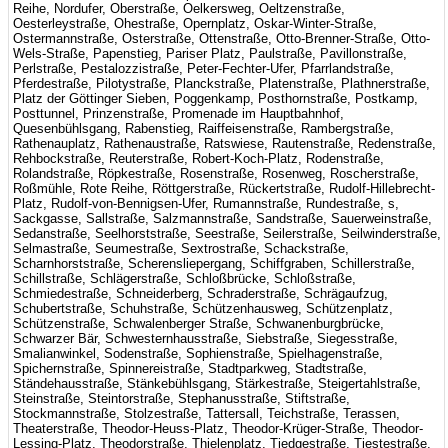
Reihe, Nordufer, Oberstraße, Oelkersweg, Oeltzenstraße,
Oesterleystraße, Ohestraße, Opernplatz, Oskar-Winter-Straße,
Ostermannstraße, Osterstraße, Ottenstraße, Otto-Brenner-Straße, Otto-
Wels-Straße, Papenstieg, Pariser Platz, Paulstraße, Pavillonstraße,
Perlstraße, Pestalozzistraße, Peter-Fechter-Ufer, Pfarrlandstraße,
Pferdestraße, Pilotystraße, Planckstraße, Platenstraße, Plathnerstraße,
Platz der Göttinger Sieben, Poggenkamp, Posthornstraße, Postkamp,
Posttunnel, Prinzenstraße, Promenade im Hauptbahnhof,
Quesenbühlsgang, Rabenstieg, Raiffeisenstraße, Rambergstraße,
Rathenauplatz, Rathenaustraße, Ratswiese, Rautenstraße, Redenstraße,
Rehbockstraße, Reuterstraße, Robert-Koch-Platz, Rodenstraße,
Rolandstraße, Röpkestraße, Rosenstraße, Rosenweg, Roscherstraße,
Roßmühle, Rote Reihe, Röttgerstraße, Rückertstraße, Rudolf-Hillebrecht-
Platz, Rudolf-von-Bennigsen-Ufer, Rumannstraße, Rundestraße, s,
Sackgasse, Sallstraße, Salzmannstraße, Sandstraße, Sauerweinstraße,
Sedanstraße, Seelhorststraße, Seestraße, Seilerstraße, Seilwinderstraße,
Selmastraße, Seumestraße, Sextrostraße, Schackstraße,
Scharnhorststraße, Scherensliepergang, Schiffgraben, Schillerstraße,
Schillstraße, Schlägerstraße, Schloßbrücke, Schloßstraße,
Schmiedestraße, Schneiderberg, Schraderstraße, Schrägaufzug,
Schubertstraße, Schuhstraße, Schützenhausweg, Schützenplatz,
Schützenstraße, Schwalenberger Straße, Schwanenburgbrücke,
Schwarzer Bär, Schwesternhausstraße, Siebstraße, Siegesstraße,
Smalianwinkel, Sodenstraße, Sophienstraße, Spielhagenstraße,
Spichernstraße, Spinnereistraße, Stadtparkweg, Stadtstraße,
Ständehausstraße, Stänkebühlsgang, Stärkestraße, Steigertahlstraße,
Steinstraße, Steintorstraße, Stephanusstraße, Stiftstraße,
Stockmannstraße, Stolzestraße, Tattersall, Teichstraße, Terassen,
Theaterstraße, Theodor-Heuss-Platz, Theodor-Krüger-Straße, Theodor-
Lessing-Platz, Theodorstraße, Thielenplatz, Tiedgestraße, Tiestestraße,