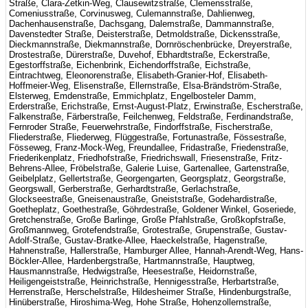
Straße, Clara-Zetkin-Weg, Clausewitzstraße, Clemensstraße,
Comeniusstraße, Corvinusweg, Culemannstraße, Dahlienweg,
Dachenhausenstraße, Dachsgang, Dalemstraße, Dammannstraße,
Davenstedter Straße, Deisterstraße, Detmoldstraße, Dickensstraße,
Dieckmannstraße, Diekmannstraße, Dornröschenbrücke, Dreyerstraße,
Drostestraße, Dürerstraße, Duvehof, Ebhardtstraße, Eckerstraße,
Egestorffstraße, Eichenbrink, Eichendorffstraße, Eichstraße,
Eintrachtweg, Eleonorenstraße, Elisabeth-Granier-Hof, Elisabeth-
Hoffmeier-Weg, Elisenstraße, Ellernstraße, Elsa-Brändström-Straße,
Elsterweg, Emdenstraße, Emmichplatz, Engelbosteler Damm,
Erderstraße, Erichstraße, Ernst-August-Platz, Erwinstraße, Escherstraße,
Falkenstraße, Färberstraße, Feilchenweg, Feldstraße, Ferdinandstraße,
Fernroder Straße, Feuerwehrstraße, Findorffstraße, Fischerstraße,
Fliederstraße, Fliederweg, Flüggestraße, Fortunastraße, Fössestraße,
Fösseweg, Franz-Mock-Weg, Freundallee, Fridastraße, Friedenstraße,
Friederikenplatz, Friedhofstraße, Friedrichswall, Friesenstraße, Fritz-
Behrens-Allee, Fröbelstraße, Galerie Luise, Gartenallee, Gartenstraße,
Geibelplatz, Gellertstraße, Georgengarten, Georgsplatz, Georgstraße,
Georgswall, Gerberstraße, Gerhardtstraße, Gerlachstraße,
Glockseestraße, Gneisenaustraße, Gneiststraße, Godehardistraße,
Goetheplatz, Goethestraße, Göhrdestraße, Goldener Winkel, Goseriede,
Gretchenstraße, Große Barlinge, Große Pfahlstraße, Großkopfstraße,
Großmannweg, Grotefendstraße, Grotestraße, Grupenstraße, Gustav-
Adolf-Straße, Gustav-Bratke-Allee, Haeckelstraße, Hagenstraße,
Hahnenstraße, Hallerstraße, Hamburger Allee, Hannah-Arendt-Weg, Hans-
Böckler-Allee, Hardenbergstraße, Hartmannstraße, Hauptweg,
Hausmannstraße, Hedwigstraße, Heesestraße, Heidornstraße,
Heiligengeiststraße, Heinrichstraße, Hennigesstraße, Herbartstraße,
Herrenstraße, Herschelstraße, Hildesheimer Straße, Hindenburgstraße,
Hinüberstraße, Hiroshima-Weg, Hohe Straße, Hohenzollernstraße,