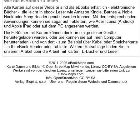
Wie die E-Books zu lesen
Alle Karten auf dieser Website sind als eBooks erhältlich - elektronische
Bücher -, die leicht in ebook Leser wie Amazon Kindle, Barnes & Noble
Nook oder Sony Reader genutzt werden können. Mit den entsprechenden
Anwendungen können sie sogar auf Tabletten, wie Acer Iconia (Android)
und Apple iPad oder auf dem PC angesehen werden.
Die E-Bücher mit Karten können direkt in einige dieser Geräte
heruntergeladen werden, oder Sie können sie auf Ihren Computer
herunterladen - und von dort - zum Beispiel über Kabel oder Speicherkarte
- in Ihr eBook Reader oder Tablette. Weitere Ratschläge finden Sie in
unserem Artikel über die Arbeit mit Karten, E-Bücher und Leser.
©2011-2026 eBookMaps.com
Karte Daten und Bilder: © OpenStreetMap Mitwirkende, Lizenz CC-BY-SA. Abgeleitete
Werke sind von der gleichen Lizenz unterliegen; zeigen sie bitte einen Link zu
eBookMaps.com.
Info:
OpenStreetMap
,
CC-BY-SA
.
Verlag: Bispiral, s.r.o. |
Über uns
|
Regeln dieser Website und Datenschutz