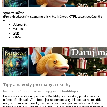
Vyberte město:
(Pro vyhledávání v seznamu stiskněte klávesu CTRL a pak současně s
ní F.)
Dubrovnik
Makarska
Split
Záhřeb
Tipy a návody pro mapy a eknihy
Nápověda: Jak používat mapy od eBookMaps
Používání e-knih s mapami od eBookMaps je snadné, přesto pro vás
máme několik rad. Víte třeba, jak se snadno a rychle dostat na rejstřík
ulic, co znamenají značky za názvy ulic, nebo jak se pohodlně dostat v
mapě o jeden dílek mapy výš či níž? Toto a ještě více informací najdete