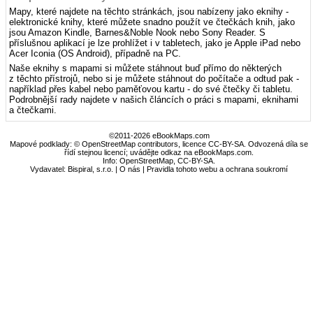
Mapy, které najdete na těchto stránkách, jsou nabízeny jako eknihy -
elektronické knihy, které můžete snadno použít ve čtečkách knih, jako
jsou Amazon Kindle, Barnes&Noble Nook nebo Sony Reader. S
příslušnou aplikací je lze prohlížet i v tabletech, jako je Apple iPad nebo
Acer Iconia (OS Android), případně na PC.
Naše eknihy s mapami si můžete stáhnout buď přímo do některých
z těchto přístrojů, nebo si je můžete stáhnout do počítače a odtud pak -
například přes kabel nebo paměťovou kartu - do své čtečky či tabletu.
Podrobnější rady najdete v našich článcích o práci s mapami, eknihami
a čtečkami.
©2011-2026 eBookMaps.com
Mapové podklady: © OpenStreetMap contributors, licence CC-BY-SA. Odvozená díla se
řídí stejnou licencí; uvádějte odkaz na eBookMaps.com.
Info:
OpenStreetMap
,
CC-BY-SA
.
Vydavatel: Bispiral, s.r.o. |
O nás
|
Pravidla tohoto webu a ochrana soukromí