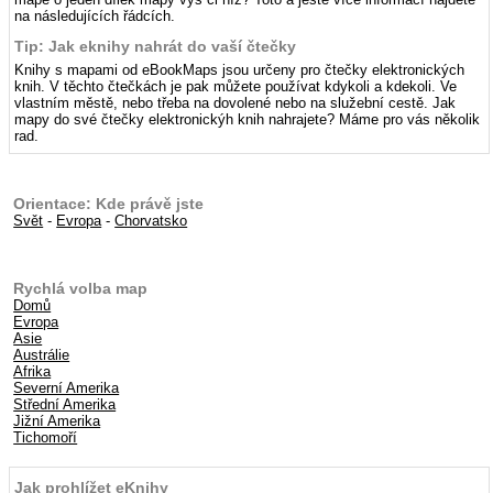
na následujících řádcích.
Tip: Jak eknihy nahrát do vaší čtečky
Knihy s mapami od eBookMaps jsou určeny pro čtečky elektronických
knih. V těchto čtečkách je pak můžete používat kdykoli a kdekoli. Ve
vlastním městě, nebo třeba na dovolené nebo na služební cestě. Jak
mapy do své čtečky elektronickýh knih nahrajete? Máme pro vás několik
rad.
Orientace: Kde právě jste
Svět
-
Evropa
-
Chorvatsko
Rychlá volba map
Domů
Evropa
Asie
Austrálie
Afrika
Severní Amerika
Střední Amerika
Jižní Amerika
Tichomoří
Jak prohlížet eKnihy