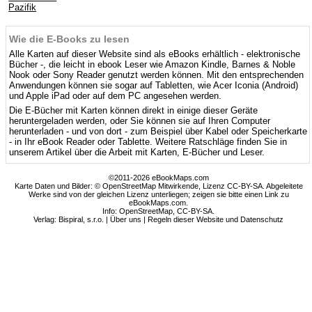
Pazifik
Wie die E-Books zu lesen
Alle Karten auf dieser Website sind als eBooks erhältlich - elektronische
Bücher -, die leicht in ebook Leser wie Amazon Kindle, Barnes & Noble
Nook oder Sony Reader genutzt werden können. Mit den entsprechenden
Anwendungen können sie sogar auf Tabletten, wie Acer Iconia (Android)
und Apple iPad oder auf dem PC angesehen werden.
Die E-Bücher mit Karten können direkt in einige dieser Geräte
heruntergeladen werden, oder Sie können sie auf Ihren Computer
herunterladen - und von dort - zum Beispiel über Kabel oder Speicherkarte
- in Ihr eBook Reader oder Tablette. Weitere Ratschläge finden Sie in
unserem Artikel über die Arbeit mit Karten, E-Bücher und Leser.
©2011-2026 eBookMaps.com
Karte Daten und Bilder: © OpenStreetMap Mitwirkende, Lizenz CC-BY-SA. Abgeleitete
Werke sind von der gleichen Lizenz unterliegen; zeigen sie bitte einen Link zu
eBookMaps.com.
Info:
OpenStreetMap
,
CC-BY-SA
.
Verlag: Bispiral, s.r.o. |
Über uns
|
Regeln dieser Website und Datenschutz