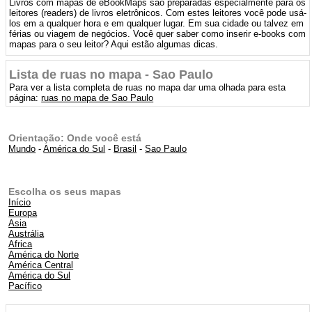
Livros com mapas de eBookMaps são preparadas especialmente para os
leitores (readers) de livros eletrônicos. Com estes leitores você pode usá-
los em a qualquer hora e em qualquer lugar. Em sua cidade ou talvez em
férias ou viagem de negócios. Você quer saber como inserir e-books com
mapas para o seu leitor? Aqui estão algumas dicas.
Lista de ruas no mapa - Sao Paulo
Para ver a lista completa de ruas no mapa dar uma olhada para esta
página:
ruas no mapa de Sao Paulo
Orientação: Onde você está
Mundo
-
América do Sul
-
Brasil
-
Sao Paulo
Escolha os seus mapas
Início
Europa
Asia
Austrália
Africa
América do Norte
América Central
América do Sul
Pacífico