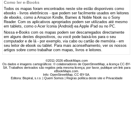
Como ler e-Books
Todos os mapas foram encontrados neste site estão disponíveis como
ebooks - livros eletrônicos - que podem ser facilmente usados ​​em leitores
de ebooks, como a Amazon Kindle, Barnes & Noble Nook ou o Sony
Reader. Com os aplicativos apropriados podem ser utilizados até mesmo
em tablets, como o Acer Iconia (Android) ea Apple iPad ou no PC.
Nossa e-Books com os mapas podem ser descarregados directamente
em alguns destes dispositivos, ou você pode baixá-los para o seu
computador e de lá - por exemplo, via cabo ou cartão de memória - em
seu leitor de ebook ou tablet. Para mais aconselhamento, ver os nossos
artigos sobre como trabalhar com mapas, livros e leitores.
©2011-2026 eBookMaps.com
Os dados e imagens cartográficos: © colaboradores de OpenStreetMap, a licença CC-BY-
SA. Trabalhos derivados são regidos pela mesma licença; por favor, publique um link para
eBookMaps.com.
Info:
OpenStreetMap
,
CC-BY-SA
.
Editora: Bispiral, s.r.o. |
Quem Somos
|
Regras política deste site e Privacidade