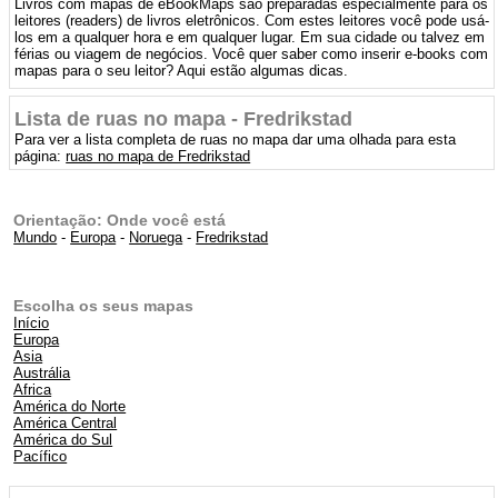
Livros com mapas de eBookMaps são preparadas especialmente para os
leitores (readers) de livros eletrônicos. Com estes leitores você pode usá-
los em a qualquer hora e em qualquer lugar. Em sua cidade ou talvez em
férias ou viagem de negócios. Você quer saber como inserir e-books com
mapas para o seu leitor? Aqui estão algumas dicas.
Lista de ruas no mapa - Fredrikstad
Para ver a lista completa de ruas no mapa dar uma olhada para esta
página:
ruas no mapa de Fredrikstad
Orientação: Onde você está
Mundo
-
Europa
-
Noruega
-
Fredrikstad
Escolha os seus mapas
Início
Europa
Asia
Austrália
Africa
América do Norte
América Central
América do Sul
Pacífico