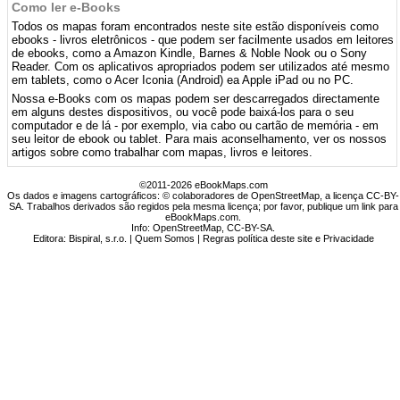
Como ler e-Books
Todos os mapas foram encontrados neste site estão disponíveis como
ebooks - livros eletrônicos - que podem ser facilmente usados ​​em leitores
de ebooks, como a Amazon Kindle, Barnes & Noble Nook ou o Sony
Reader. Com os aplicativos apropriados podem ser utilizados até mesmo
em tablets, como o Acer Iconia (Android) ea Apple iPad ou no PC.
Nossa e-Books com os mapas podem ser descarregados directamente
em alguns destes dispositivos, ou você pode baixá-los para o seu
computador e de lá - por exemplo, via cabo ou cartão de memória - em
seu leitor de ebook ou tablet. Para mais aconselhamento, ver os nossos
artigos sobre como trabalhar com mapas, livros e leitores.
©2011-2026 eBookMaps.com
Os dados e imagens cartográficos: © colaboradores de OpenStreetMap, a licença CC-BY-
SA. Trabalhos derivados são regidos pela mesma licença; por favor, publique um link para
eBookMaps.com.
Info:
OpenStreetMap
,
CC-BY-SA
.
Editora: Bispiral, s.r.o. |
Quem Somos
|
Regras política deste site e Privacidade