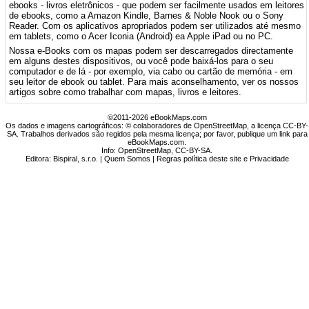
ebooks - livros eletrônicos - que podem ser facilmente usados ​​em leitores
de ebooks, como a Amazon Kindle, Barnes & Noble Nook ou o Sony
Reader. Com os aplicativos apropriados podem ser utilizados até mesmo
em tablets, como o Acer Iconia (Android) ea Apple iPad ou no PC.
Nossa e-Books com os mapas podem ser descarregados directamente
em alguns destes dispositivos, ou você pode baixá-los para o seu
computador e de lá - por exemplo, via cabo ou cartão de memória - em
seu leitor de ebook ou tablet. Para mais aconselhamento, ver os nossos
artigos sobre como trabalhar com mapas, livros e leitores.
©2011-2026 eBookMaps.com
Os dados e imagens cartográficos: © colaboradores de OpenStreetMap, a licença CC-BY-
SA. Trabalhos derivados são regidos pela mesma licença; por favor, publique um link para
eBookMaps.com.
Info:
OpenStreetMap
,
CC-BY-SA
.
Editora: Bispiral, s.r.o. |
Quem Somos
|
Regras política deste site e Privacidade