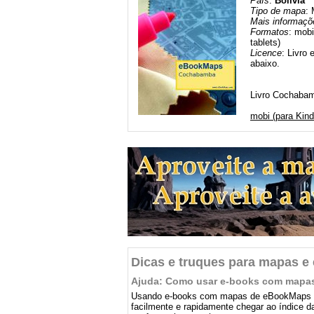
País
:
Bolívia
Tipo de mapa
: 
Mais informaçõ
Formatos
: mobi
tablets)
Licence
: Livro 
abaixo.
Livro Cochabamb
mobi (para Kind
Dicas e truques para mapas e
Ajuda: Como usar e-books com mapa
Usando e-books com mapas de eBookMaps é 
facilmente e rapidamente chegar ao índice da