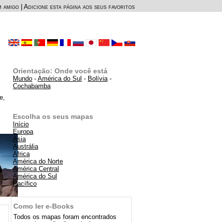
m amigo
|
Adicione esta página aos seus favoritos
Orientação: Onde você está
Mundo
-
América do Sul
-
Bolívia
-
Cochabamba
e,
Escolha os seus mapas
Início
Europa
Asia
Austrália
Africa
América do Norte
América Central
América do Sul
Pacífico
Como ler e-Books
Todos os mapas foram encontrados