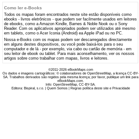
Como ler e-Books
Todos os mapas foram encontrados neste site estão disponíveis como
ebooks - livros eletrônicos - que podem ser facilmente usados ​​em leitores
de ebooks, como a Amazon Kindle, Barnes & Noble Nook ou o Sony
Reader. Com os aplicativos apropriados podem ser utilizados até mesmo
em tablets, como o Acer Iconia (Android) ea Apple iPad ou no PC.
Nossa e-Books com os mapas podem ser descarregados directamente
em alguns destes dispositivos, ou você pode baixá-los para o seu
computador e de lá - por exemplo, via cabo ou cartão de memória - em
seu leitor de ebook ou tablet. Para mais aconselhamento, ver os nossos
artigos sobre como trabalhar com mapas, livros e leitores.
©2011-2026 eBookMaps.com
Os dados e imagens cartográficos: © colaboradores de OpenStreetMap, a licença CC-BY-
SA. Trabalhos derivados são regidos pela mesma licença; por favor, publique um link para
eBookMaps.com.
Info:
OpenStreetMap
,
CC-BY-SA
.
Editora: Bispiral, s.r.o. |
Quem Somos
|
Regras política deste site e Privacidade