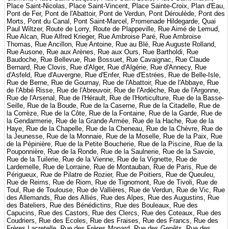
Place Saint-Nicolas, Place Saint-Vincent, Place Sainte-Croix, Plan d'Eau,
Pont de Fer, Pont de l'Abattoir, Pont de Verdun, Pont Déroulède, Pont des
Morts, Pont du Canal, Pont Saint-Marcel, Promenade Hildegarde, Quai
Paul Wiltzer, Route de Lorry, Route de Plappeville, Rue Aimé de Lemud,
Rue Alcan, Rue Alfred Krieger, Rue Ambroise Paré, Rue Ambroise
Thomas, Rue Ancillon, Rue Antoine, Rue au Blé, Rue Auguste Rolland,
Rue Ausone, Rue aux Arènes, Rue aux Ours, Rue Bartholdi, Rue
Baudoche, Rue Bellevue, Rue Bossuet, Rue Cavaignac, Rue Claude
Bernard, Rue Clovis, Rue d'Alger, Rue d'Algérie, Rue d'Annecy, Rue
d'Asfeld, Rue d'Auvergne, Rue d'Enfer, Rue d'Estrées, Rue de Belle-Isle,
Rue de Berne, Rue de Gournay, Rue de l'Abattoir, Rue de l'Abbaye, Rue
de l'Abbé Risse, Rue de l'Abreuvoir, Rue de l'Ardèche, Rue de l'Argonne,
Rue de l'Arsenal, Rue de l'Hérault, Rue de l'Horticulture, Rue de la Basse-
Seille, Rue de la Boude, Rue de la Caserne, Rue de la Citadelle, Rue de
la Corrèze, Rue de la Côte, Rue de la Fontaine, Rue de la Garde, Rue de
la Gendarmerie, Rue de la Grande Armée, Rue de la Hache, Rue de la
Haye, Rue de la Chapelle, Rue de la Cheneau, Rue de la Chèvre, Rue de
la Jeunesse, Rue de la Monnaie, Rue de la Moselle, Rue de la Paix, Rue
de la Pépinière, Rue de la Petite Boucherie, Rue de la Piscine, Rue de la
Pouponnière, Rue de la Ronde, Rue de la Saulnerie, Rue de la Savoie,
Rue de la Tuilerie, Rue de la Vienne, Rue de la Vignette, Rue de
Lardemelle, Rue de Lorraine, Rue de Montauban, Rue de Paris, Rue de
Périgueux, Rue de Pilatre de Rozier, Rue de Poitiers, Rue de Queuleu,
Rue de Reims, Rue de Riom, Rue de Tignomont, Rue de Tivoli, Rue de
Toul, Rue de Toulouse, Rue de Vallières, Rue de Verdun, Rue de Vic, Rue
des Allemands, Rue des Alliés, Rue des Alpes, Rue des Augustins, Rue
des Bateliers, Rue des Bénédictins, Rue des Bouleaux, Rue des
Capucins, Rue des Castors, Rue des Clercs, Rue des Coteaux, Rue des
Coudriers, Rue des Ecoles, Rue des Fraises, Rue des Francs, Rue des
Frères Lacretelle, Rue des Frères Monard, Rue des Genêts, Rue des