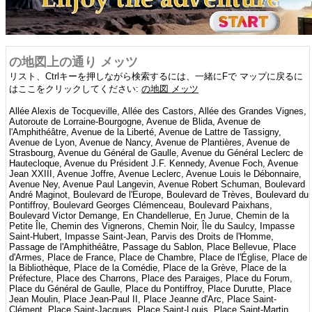
の地図上の通り メッツ
リスト、Ctrlキーを押しながら検索するには、一緒にFで マップに戻るに
はここをクリックしてください:
の地図 メッツ
Allée Alexis de Tocqueville, Allée des Castors, Allée des Grandes Vignes,
Autoroute de Lorraine-Bourgogne, Avenue de Blida, Avenue de
l'Amphithéâtre, Avenue de la Liberté, Avenue de Lattre de Tassigny,
Avenue de Lyon, Avenue de Nancy, Avenue de Plantières, Avenue de
Strasbourg, Avenue du Général de Gaulle, Avenue du Général Leclerc de
Hautecloque, Avenue du Président J.F. Kennedy, Avenue Foch, Avenue
Jean XXIII, Avenue Joffre, Avenue Leclerc, Avenue Louis le Débonnaire,
Avenue Ney, Avenue Paul Langevin, Avenue Robert Schuman, Boulevard
André Maginot, Boulevard de l'Europe, Boulevard de Trèves, Boulevard du
Pontiffroy, Boulevard Georges Clémenceau, Boulevard Paixhans,
Boulevard Victor Demange, En Chandellerue, En Jurue, Chemin de la
Petite Île, Chemin des Vignerons, Chemin Noir, Île du Saulcy, Impasse
Saint-Hubert, Impasse Saint-Jean, Parvis des Droits de l'Homme,
Passage de l'Amphithéâtre, Passage du Sablon, Place Bellevue, Place
d'Armes, Place de France, Place de Chambre, Place de l'Église, Place de
la Bibliothèque, Place de la Comédie, Place de la Grève, Place de la
Préfecture, Place des Charrons, Place des Paraiges, Place du Forum,
Place du Général de Gaulle, Place du Pontiffroy, Place Durutte, Place
Jean Moulin, Place Jean-Paul II, Place Jeanne d'Arc, Place Saint-
Clément, Place Saint-Jacques, Place Saint-Louis, Place Saint-Martin,