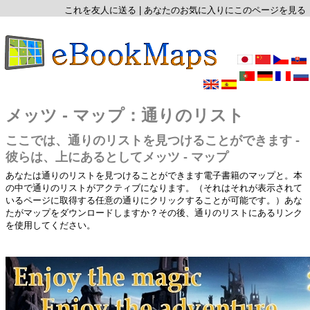
これを友人に送る
|
あなたのお気に入りにこのページを見る
メッツ - マップ：通りのリスト
ここでは、通りのリストを見つけることができます -
彼らは、上にあるとしてメッツ - マップ
あなたは通りのリストを見つけることができます電子書籍のマップと。本
の中で通りのリストがアクティブになります。（それはそれが表示されて
いるページに取得する任意の通りにクリックすることが可能です。）あな
たがマップをダウンロードしますか？その後、通りのリストにあるリンク
を使用してください。