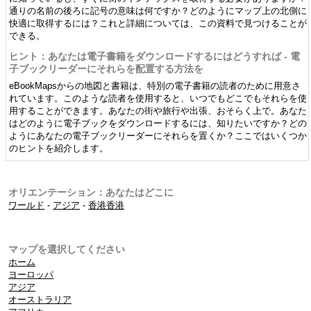
通りの名前の後ろに記号の意味は何ですか？どのようにマップ上の北側に
快適に取得するには？これと詳細については、この資料で見つけることが
できる。
ヒント：あなたは電子書籍をダウンロードするにはどうすれば - 電
子ブックリーダーにそれらを配置する方法を
eBookMapsからの地図と書籍は、特別の電子書籍の読者のために用意さ
れています。このような読者を使用すると、いつでもどこでもそれらを使
用することができます。あなたの街や旅行や出張、おそらく上で。あなた
はどのように電子ブックをダウンロードするには、知りたいですか？どの
ようにあなたの電子ブックリーダーにそれらを置くか？ここではいくつか
のヒントを紹介します。
オリエンテーション：あなたはどこに
ワールド
-
アジア
-
香港香港
マップを選択してください
ホーム
ヨーロッパ
アジア
オーストラリア