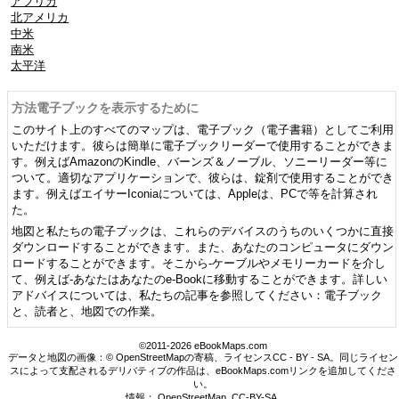
アフリカ
北アメリカ
中米
南米
太平洋
方法電子ブックを表示するために
このサイト上のすべてのマップは、電子ブック（電子書籍）としてご利用
いただけます。彼らは簡単に電子ブックリーダーで使用することができま
す。例えばAmazonのKindle、バーンズ＆ノーブル、ソニーリーダー等に
ついて。適切なアプリケーションで、彼らは、錠剤で使用することができ
ます。例えばエイサーIconiaについては、Appleは、PCで等を計算され
た。
地図と私たちの電子ブックは、これらのデバイスのうちのいくつかに直接
ダウンロードすることができます。また、あなたのコンピュータにダウン
ロードすることができます。そこから-ケーブルやメモリーカードを介し
て、例えば-あなたはあなたのe-Bookに移動することができます。詳しい
アドバイスについては、私たちの記事を参照してください：電子ブック
と、読者と、地図での作業。
©2011-2026 eBookMaps.com
データと地図の画像：© OpenStreetMapの寄稿、ライセンスCC - BY - SA。同じライセン
スによって支配されるデリバティブの作品は、eBookMaps.comリンクを追加してくださ
い。
情報：
OpenStreetMap
,
CC-BY-SA
.