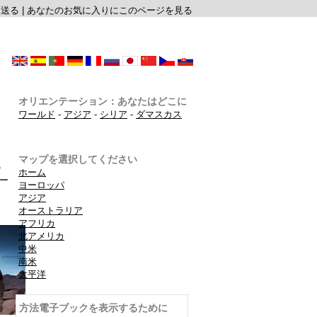
に送る
|
あなたのお気に入りにこのページを見る
オリエンテーション：あなたはどこに
ワールド
-
アジア
-
シリア
-
ダマスカス
マップを選択してください
の
ホーム
ー
ヨーロッパ
アジア
オーストラリア
アフリカ
北アメリカ
中米
南米
太平洋
方法電子ブックを表示するために