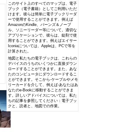
このサイト上のすべてのマップは、電子
ブック（電子書籍）としてご利用いただ
けます。彼らは簡単に電子ブックリーダ
ーで使用することができます。例えば
AmazonのKindle、バーンズ＆ノーブ
ル、ソニーリーダー等について。適切な
アプリケーションで、彼らは、錠剤で使
用することができます。例えばエイサー
Iconiaについては、Appleは、PCで等を
計算された。
地図と私たちの電子ブックは、これらの
デバイスのうちのいくつかに直接ダウン
ロードすることができます。また、あな
たのコンピュータにダウンロードするこ
とができます。そこから-ケーブルやメモ
リーカードを介して、例えば-あなたはあ
なたのe-Bookに移動することができま
す。詳しいアドバイスについては、私た
ちの記事を参照してください：電子ブッ
クと、読者と、地図での作業。