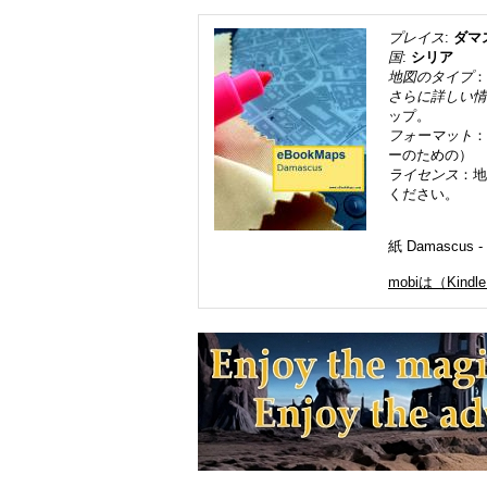
プレイス
:
ダマ
国
:
シリア
地図のタイプ
：
さらに詳しい情
ップ。
フォーマット
：
ーのための）
ライセンス
：地
ください。
紙 Damasc
mobiは（Kindl