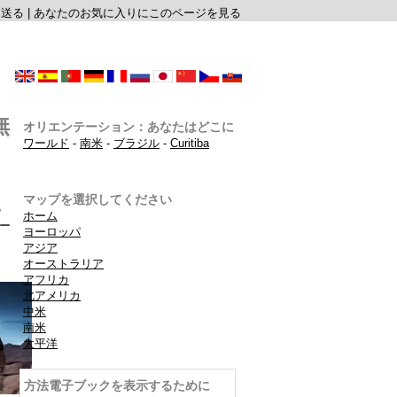
に送る
|
あなたのお気に入りにこのページを見る
無
オリエンテーション：あなたはどこに
ワールド
-
南米
-
ブラジル
-
Curitiba
マップを選択してください
の
ホーム
ー
ヨーロッパ
アジア
オーストラリア
アフリカ
北アメリカ
中米
南米
太平洋
方法電子ブックを表示するために