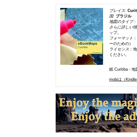
プレイス
:
Curit
国
:
ブラジル
地図のタイプ
：
さらに詳しい情
ップ。
フォーマット
：
ーのための）
ライセンス
：地
ください。
紙 Curiti
mobiは（Kindl