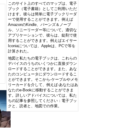
このサイト上のすべてのマップは、電子
ブック（電子書籍）としてご利用いただ
けます。彼らは簡単に電子ブックリーダ
ーで使用することができます。例えば
AmazonのKindle、バーンズ＆ノーブ
ル、ソニーリーダー等について。適切な
アプリケーションで、彼らは、錠剤で使
用することができます。例えばエイサー
Iconiaについては、Appleは、PCで等を
計算された。
地図と私たちの電子ブックは、これらの
デバイスのうちのいくつかに直接ダウン
ロードすることができます。また、あな
たのコンピュータにダウンロードするこ
とができます。そこから-ケーブルやメモ
リーカードを介して、例えば-あなたはあ
なたのe-Bookに移動することができま
す。詳しいアドバイスについては、私た
ちの記事を参照してください：電子ブッ
クと、読者と、地図での作業。