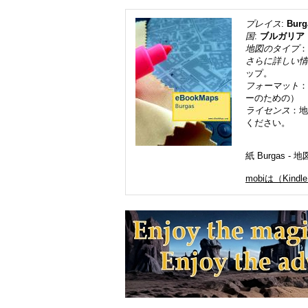
プレイス
:
Burg
国
:
ブルガリア
地図のタイプ
：
さらに詳しい情
ップ。
フォーマット
：
ーのための）
ライセンス
：地
ください。
紙 Burgas
mobiは（Kindl