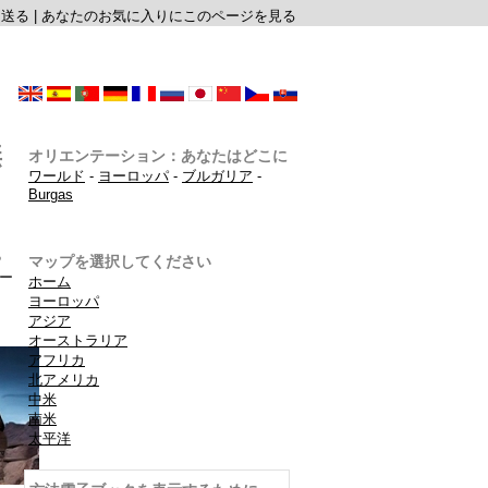
に送る
|
あなたのお気に入りにこのページを見る
無
オリエンテーション：あなたはどこに
ワールド
-
ヨーロッパ
-
ブルガリア
-
Burgas
の
マップを選択してください
ー
ホーム
ヨーロッパ
アジア
オーストラリア
アフリカ
北アメリカ
中米
南米
太平洋