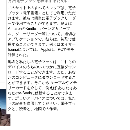
方法電子ブックを表示するために
このサイト上のすべてのマップは、電子
ブック（電子書籍）としてご利用いただ
けます。彼らは簡単に電子ブックリーダ
ーで使用することができます。例えば
AmazonのKindle、バーンズ＆ノーブ
ル、ソニーリーダー等について。適切な
アプリケーションで、彼らは、錠剤で使
用することができます。例えばエイサー
Iconiaについては、Appleは、PCで等を
計算された。
地図と私たちの電子ブックは、これらの
デバイスのうちのいくつかに直接ダウン
ロードすることができます。また、あな
たのコンピュータにダウンロードするこ
とができます。そこから-ケーブルやメモ
リーカードを介して、例えば-あなたはあ
なたのe-Bookに移動することができま
す。詳しいアドバイスについては、私た
ちの記事を参照してください：電子ブッ
クと、読者と、地図での作業。