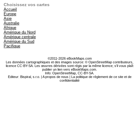
Choisissez vos cartes
Accueil
Europe
Asie
Australie
Afrique
Amérique du Nord
Amérique centrale
Amérique du Sud
Pacifique
©2011-2026 eBookMaps.com
Les données cartographiques et des images source: © OpenStreetMap contributeurs,
licence CC-BY-SA. Les œuvres dérivées sont régis par la même licence; s'il vous plaît
publier un lien vers eBookMaps.com.
Info:
OpenStreetMap
,
CC-BY-SA
.
Editeur: Bispiral, s.r.o. |
A propos de nous
|
La politique de règlement de ce site et de
confidentialité