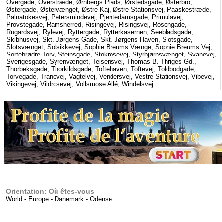
Overgade, Overstræde, Ørnbergs Plads, Ørstedsgade, Østerbro,
Østergade, Østervænget, Østre Kaj, Østre Stationsvej, Paaskestræde,
Palnatokesvej, Petersmindevej, Pjentedamsgade, Primulavej,
Provstegade, Ramsherred, Risingevej, Risingsvej, Rosengade,
Rugårdsvej, Rylevej, Ryttergade, Rytterkasernen, Seebladsgade,
Skibhusvej, Skt. Jørgens Gade, Skt. Jørgens Haven, Slotsgade,
Slotsvænget, Solsikkevej, Sophie Breums Vænge, Sophie Breums Vej,
Sortebrødre Torv, Steinsgade, Stokrosevej, Styrbjørnsvænget, Svanevej,
Sverigesgade, Syrenvænget, Teisensvej, Thomas B. Thriges Gd.,
Thorbeksgade, Thorkildsgade, Toftehaven, Toftevej, Toldbodgade,
Torvegade, Tranevej, Vagtelvej, Vendersvej, Vestre Stationsvej, Vibevej,
Vikingevej, Vildrosevej, Vollsmose Allé, Windelsvej
Orientation: Où êtes-vous
World
-
Europe
-
Danemark
-
Odense