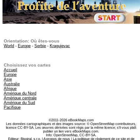
Orientation: Où êtes-vous
World
-
Europe
-
Serbie
-
Kragujevac
Choisissez vos cartes
Accueil
Europe
Asie
Australie
Afrique
Amérique du Nord
Amérique centrale
Amérique du Sud
Pacifique
©2011-2026 eBookMaps.com
Les données cartographiques et des images source: © OpenStreetMap contributeurs,
licence CC-BY-SA. Les œuvres dérivées sont régis par la même licence; s'il vous plaît
publier un lien vers eBookMaps.com.
Info:
OpenStreetMap
,
CC-BY-SA
.
Editeur: Bispiral, s.r.o. |
A propos de nous
|
La politique de règlement de ce site et de