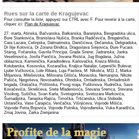
Rues sur la carte de Kragujevac
Pour consulter la liste, appuyez sur CTRL avec F. Pour revenir à la carte,
cliquez ici:
Plan de Kragujevac
27. marta, Atinska, Bačvanska, Balkanska, Baranjska, Beogradska ulica,
Bore Stankovića, Branislava Nušića, Branka Radičevića, Bregalnička,
Cara Lazara, Cetinjska, Dalmatinska, Daničićeva, Dečanska, Deligradska,
Dr Ilije Kolovića, Dr Zorana Đinđića, Dragoslava Srejovića, Đure Pucara
Starog, Fočanska, Gavrila Principa, Grada Sirene, Jadranska, Janka
Veselinovića, Josifa Pančića, Jovana Ristića, Jug Bogdana, Južna
obilaznica, Kamenička, Karađorđeva, Karlovačka, Kneza Miloša,
Kolubarska, Kosovska, Kozaračka, Kraljice Natalije, Lepenički Bulevar,
Ljube Vučkovića, Lole Ribara, Luja Pastera, M. Nikolića, M11.1, Marka
Miljanova, Mileševska, Milovana Glišića, Moravska, Nemanjina, Nikole
Pašića, Njegoševa, Novosadska, Ohridska, Omladinska, Omladinskih
brigada, Orašačka, Prištinska, Prvog maja, Puškinova, Rudnička, Save
Kovačevića, Skrelićeva, Srete Mladenovića, Stevana Sremca, Stevana
Visokog, Sušička, Svan Karla, Svetogorska, Svetozara Markovića,
Šumadijska, Tanaska Rajića, Timočka, Tršćanska, Ulica Slobode,
Ustanička, Vase Čarapića, Venčačka, Višnjićeva, Vojvode Mišića,
Vojvode Petra Bojovića, Vojvode Putnika, Vojvođanska, Vuka Karadžića,
Zmaj Jovina, Žarka Zrenjanina