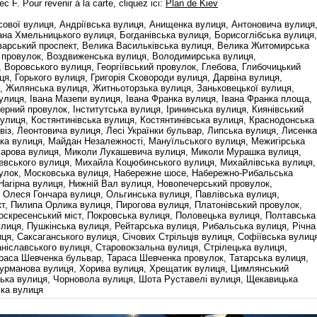
c F. Pour revenir à la carte, cliquez ici:
Plan de Kiev
ової вулиця, Андріївська вулиця, Анищенка вулиця, Антоновича вулиця
ана Хмельницького вулиця, Богданівська вулиця, Борисоглібська вулиця,
оварський проспект, Велика Васильківська вулиця, Велика Житомирська
й провулок, Воздвиженська вулиця, Володимирська вулиця,
 Воровського вулиця, Георгіївський провулок, Глебова, Глибочицький
ця, Горького вулиця, Григорія Сковороди вулиця, Дарвіна вулиця,
, Жилянська вулиця, Житньоторзька вулиця, Заньковецької вулиця,
улиця, Івана Мазепи вулиця, Івана Франка вулиця, Івана Франка площа,
нерний провулок, Інститутська вулиця, Ірининська вулиця, Киянівський
вулиця, Костянтинiвська вулиця, Костянтинівська вулиця, Краснодонська
віз, Леонтовича вулиця, Лесі Українки бульвар, Липська вулиця, Лисенка
ка вулиця, Майдан Незалежності, Мануїльського вулиця, Межигiрська
марова вулиця, Миколи Лукашевича вулиця, Миколи Мурашка вулиця,
вського вулиця, Михайла Коцюбинського вулиця, Михайлівська вулиця,
улок, Московська вулиця, Набережне шосе, Набережно-Рибальська
агірна вулиця, Нижній Вал вулиця, Новопечерський провулок,
 Олеся Гончара вулиця, Ольгинська вулиця, Павлівська вулиця,
т, Пилипа Орлика вулиця, Пирогова вулиця, Платонівський провулок,
оскресенський міст, Покровська вулиця, Половецька вулиця, Полтавська
улиця, Пушкінська вулиця, Рейтарська вулиця, Рибальська вулиця, Річна
ця, Саксаганського вулиця, Січових Стрільців вулиця, Софіївська вулиц
аніславського вулиця, Старовокзальна вулиця, Стрілецька вулиця,
раса Шевченка бульвар, Тараса Шевченка провулок, Татарська вулиця,
Фурманова вулиця, Хорива вулиця, Хрещатик вулиця, Цимлянський
ька вулиця, Чорновола вулиця, Шота Руставелі вулиця, Щекавицька
ька вулиця