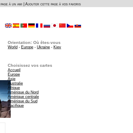
page à un ami
|
Ajouter cette page à vos favoris
Orientation: Où êtes-vous
World
-
Europe
-
Ukraine
-
Kiev
Choisissez vos cartes
Accueil
Europe
Asie
Australie
Afrique
Amérique du Nord
Amérique centrale
Amérique du Sud
Pacifique