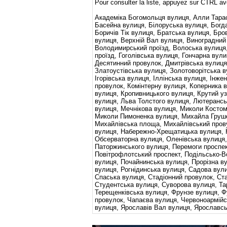
Pour consulter la liste, appuyez sur CTRL ave
Академіка Богомольця вулиця, Алли Тарас
Басейна вулиця, Білоруська вулиця, Богд
Боричів Тік вулиця, Братська вулиця, Бр
вулиця, Верхній Вал вулиця, Виноградни
Володимирський проїзд, Волоська вулиця,
проїзд, Гоголівська вулиця, Гончарна вули
Десятинний провулок, Дмитрівська вулиця
Златоустівська вулиця, Золотоворітська в
Ігорівська вулиця, Іллінська вулиця, Інже
провулок, Комінтерну вулиця, Коперника 
вулиця, Кропивницького вулиця, Крутий уз
вулиця, Льва Толстого вулиця, Лютерансь
вулиця, Мечнікова вулиця, Миколи Косто
Миколи Пимоненка вулиця, Михайла Груше
Михайлівська площа, Михайлівський пров
вулиця, Набережно-Хрещатицька вулиця, Н
Обсерваторна вулиця, Оленівська вулиця,
Паторжинського вулиця, Перемоги проспек
Повітрофлотський проспект, Подільсько-В
вулиця, Почайнинська вулиця, Прорізна в
вулиця, Рогнідинська вулиця, Садова вули
Спаська вулиця, Стадіонний провулок, Ст
Студентська вулиця, Суворова вулиця, Та
Терещенківська вулиця, Фрунзе вулиця, 
провулок, Чапаєва вулиця, Червоноармійс
вулиця, Ярославів Вал вулиця, Ярославс