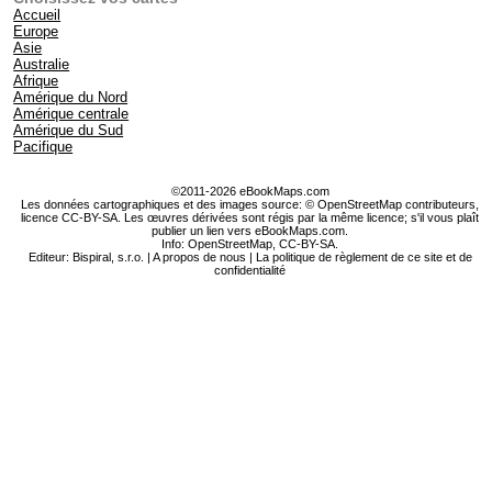
Accueil
Europe
Asie
Australie
Afrique
Amérique du Nord
Amérique centrale
Amérique du Sud
Pacifique
©2011-2026 eBookMaps.com
Les données cartographiques et des images source: © OpenStreetMap contributeurs,
licence CC-BY-SA. Les œuvres dérivées sont régis par la même licence; s'il vous plaît
publier un lien vers eBookMaps.com.
Info:
OpenStreetMap
,
CC-BY-SA
.
Editeur: Bispiral, s.r.o. |
A propos de nous
|
La politique de règlement de ce site et de
confidentialité