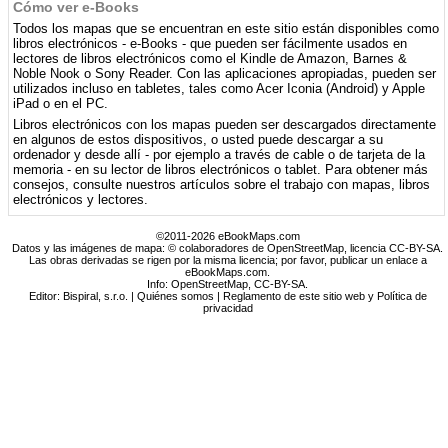
Cómo ver e-Books
Todos los mapas que se encuentran en este sitio están disponibles como
libros electrónicos - e-Books - que pueden ser fácilmente usados ​​en
lectores de libros electrónicos como el Kindle de Amazon, Barnes &
Noble Nook o Sony Reader. Con las aplicaciones apropiadas, pueden ser
utilizados incluso en tabletes, tales como Acer Iconia (Android) y Apple
iPad o en el PC.
Libros electrónicos con los mapas pueden ser descargados directamente
en algunos de estos dispositivos, o usted puede descargar a su
ordenador y desde allí - por ejemplo a través de cable o de tarjeta de la
memoria - en su lector de libros electrónicos o tablet. Para obtener más
consejos, consulte nuestros artículos sobre el trabajo con mapas, libros
electrónicos y lectores.
©2011-2026 eBookMaps.com
Datos y las imágenes de mapa: © colaboradores de OpenStreetMap, licencia CC-BY-SA.
Las obras derivadas se rigen por la misma licencia; por favor, publicar un enlace a
eBookMaps.com.
Info:
OpenStreetMap
,
CC-BY-SA
.
Editor: Bispiral, s.r.o. |
Quiénes somos
|
Reglamento de este sitio web y Política de
privacidad