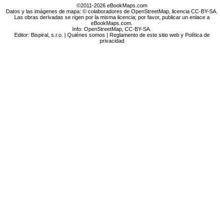
©2011-2026 eBookMaps.com
Datos y las imágenes de mapa: © colaboradores de OpenStreetMap, licencia CC-BY-SA.
Las obras derivadas se rigen por la misma licencia; por favor, publicar un enlace a
eBookMaps.com.
Info:
OpenStreetMap
,
CC-BY-SA
.
Editor: Bispiral, s.r.o. |
Quiénes somos
|
Reglamento de este sitio web y Política de
privacidad