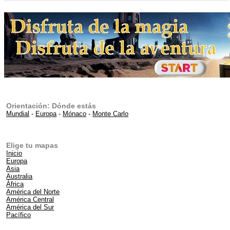
Orientación: Dónde estás
Mundial
-
Europa
-
Mónaco
-
Monte Carlo
Elige tu mapas
Inicio
Europa
Asia
Australia
África
América del Norte
América Central
América del Sur
Pacífico