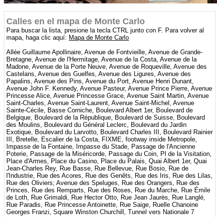
Calles en el mapa de Monte Carlo
Para buscar la lista, presione la tecla CTRL junto con F. Para volver al
mapa, haga clic aquí:
Mapa de Monte Carlo
Allée Guillaume Apollinaire, Avenue de Fontvieille, Avenue de Grande-
Bretagne, Avenue de l'Hermitage, Avenue de la Costa, Avenue de la
Madone, Avenue de la Porte Neuve, Avenue de Roqueville, Avenue des
Castelans, Avenue des Guelfes, Avenue des Ligures, Avenue des
Papalins, Avenue des Pins, Avenue du Port, Avenue Henri Dunant,
Avenue John F. Kennedy, Avenue Pasteur, Avenue Prince Pierre, Avenue
Princesse Alice, Avenue Princesse Grace, Avenue Saint Martin, Avenue
Saint-Charles, Avenue Saint-Laurent, Avenue Saint-Michel, Avenue
Sainte-Cécile, Basse Corniche, Boulevard Albert 1er, Boulevard de
Belgique, Boulevard de la République, Boulevard de Suisse, Boulevard
des Moulins, Boulevard du Général Leclerc, Boulevard du Jardin
Exotique, Boulevard du Larvotto, Boulevard Charles III, Boulevard Rainier
III, Bretelle, Escalier de la Costa, FIXME, footway inside Metropole,
Impasse de la Fontaine, Impasse du Stade, Passage de l'Ancienne
Poterie, Passage de la Miséricorde, Passage du Coin, Pl de la Visitation,
Place d'Armes, Place du Casino, Place du Palais, Quai Albert 1er, Quai
Jean-Charles Rey, Rue Basse, Rue Bellevue, Rue Bosio, Rue de
l'Industrie, Rue des Acores, Rue des Genêts, Rue des Iris, Rue des Lilas,
Rue des Oliviers; Avenue des Speluges, Rue des Orangers, Rue des
Princes, Rue des Remparts, Rue des Roses, Rue du Marche, Rue Émile
de Loth, Rue Grimaldi, Rue Hector Otto, Rue Jean Jaurès, Rue Langlé,
Rue Paradis, Rue Princesse Antoinette, Rue Saige, Ruelle Chanoine
Georges Franzi, Square Winston Churchill, Tunnel vers Nationale 7