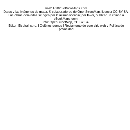
©2011-2026 eBookMaps.com
Datos y las imágenes de mapa: © colaboradores de OpenStreetMap, licencia CC-BY-SA.
Las obras derivadas se rigen por la misma licencia; por favor, publicar un enlace a
eBookMaps.com.
Info:
OpenStreetMap
,
CC-BY-SA
.
Editor: Bispiral, s.r.o. |
Quiénes somos
|
Reglamento de este sitio web y Política de
privacidad