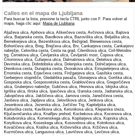
Calles en el mapa de Ljubljana
Para buscar la lista, presione la tecla CTRL junto con F. Para volver al
mapa, haga clic aquí:
Mapa de Ljubljana
Aljaževa ulica, Apihova ulica, Aškerčeva cesta, Avčinova ulica, Bajtova
ulica, Barjanska cesta, Bavdkova ulica, Bazoviška ulica, Beljaška ulica,
Bernekerjeva ulica, Bezenškova ulica, Bežigrad, Bleiweisova cesta,
Bohoričeva ulica, Breg, Brejčeva ulica, Brv, Cankarjeva cesta, Cankarjevo
nabrežje, Celovška cesta, Cesta na grad, Cilenškova ulica, Ciril-Metodov
trg, Černetova ulica, Čevljarska ulica, Čevljarski most, Čopova ulica,
Črtomirova ulica, Čufarjeva ulica, Dalmatinova ulica, Detelova ulica,
Devinska ulica, Dobrdobska ulica, Dolenjska cesta, Dolničarjeva ulica,
Drenikova cesta, Dunajska cesta, Dvorakova ulica, Einspielerjeva ulica,
Emonska cesta, Erjavčeva cesta, Finžgarjeva ulica, Gasilska cesta,
Gerberjevo stopnišče, Gledališka pasaža, Glonarjeva ulica, Goriška ulica,
Gosposka ulica, Gosposvetska cesta, Grablovičeva ulica, Gregorčičeva
ulica, Gruberjevo nabrežje, Gubčeva ulica, Hrenova ulica, Idrijska ulica,
Igriška ulica, Ilirska ulica, Ipavčeva ulica, Ižanska cesta, Jadranska ulica,
Jakopičeva ulica, Jakšičeva ulica, Jamova cesta, Janežičeva cesta,
Janševa ulica, Japljeva ulica, Jelovškova ulica, Jenkova ulica,
Jesenkova ulica, Jezerska ulica, Jurčičev Trg, Kapiteljska ulica,
Karlovška cesta, Kavškova ulica, Kersnikova ulica, Kleparska steza,
Ključavničarska ulica, Knafljev prehod, Kocbekova ulica, Kocenova ulica,
Kolodvorska ulica, Komenskega ulica, Kopitarjeva ulica, Koprska ulica,
Korytkova ulica, Koseskega ulica, Kosovelova ulica, Kotnikova ulica,
Kovačičeva ulica, Kraška ulica, Križevniška ulica, Kržičeva ulica,
Kuzmičeva ulica, Langusova ulica, Lavričeva ulica, Levčeva ulica,