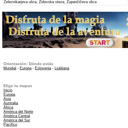
Železnikarjeva ulica, Židovska steza, Župančičeva ulica
Orientación: Dónde estás
Mundial
-
Europa
-
Eslovenia
-
Ljubljana
Elige tu mapas
Inicio
Europa
Asia
Australia
África
América del Norte
América Central
América del Sur
Pacífico