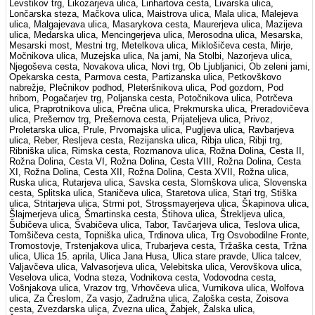
Levstikov trg, Likozarjeva ulica, Linhartova cesta, Livarska ulica,
Lončarska steza, Mačkova ulica, Maistrova ulica, Mala ulica, Malejeva
ulica, Malgajevava ulica, Masarykova cesta, Maurerjeva ulica, Mazijeva
ulica, Medarska ulica, Mencingerjeva ulica, Merosodna ulica, Mesarska,
Mesarski most, Mestni trg, Metelkova ulica, Miklošičeva cesta, Mirje,
Močnikova ulica, Muzejska ulica, Na jami, Na Stolbi, Nazorjeva ulica,
Njegoševa cesta, Novakova ulica, Novi trg, Ob Ljubljanici, Ob zeleni jami,
Opekarska cesta, Parmova cesta, Partizanska ulica, Petkovškovo
nabrežje, Plečnikov podhod, Pleteršnikova ulica, Pod gozdom, Pod
hribom, Pogačarjev trg, Poljanska cesta, Potočnikova ulica, Potrčeva
ulica, Praprotnikova ulica, Prečna ulica, Prekmurska ulica, Preradovičeva
ulica, Prešernov trg, Prešernova cesta, Prijateljeva ulica, Privoz,
Proletarska ulica, Prule, Prvomajska ulica, Pugljeva ulica, Ravbarjeva
ulica, Reber, Resljeva cesta, Rezijanska ulica, Ribja ulica, Ribji trg,
Ribniška ulica, Rimska cesta, Rozmanova ulica, Rožna Dolina, Cesta II,
Rožna Dolina, Cesta VI, Rožna Dolina, Cesta VIII, Rožna Dolina, Cesta
XI, Rožna Dolina, Cesta XII, Rožna Dolina, Cesta XVII, Rožna ulica,
Ruska ulica, Rutarjeva ulica, Savska cesta, Slomškova ulica, Slovenska
cesta, Splitska ulica, Staničeva ulica, Staretova ulica, Stari trg, Stiška
ulica, Stritarjeva ulica, Strmi pot, Strossmayerjeva ulica, Škapinova ulica,
Šlajmerjeva ulica, Šmartinska cesta, Štihova ulica, Štrekljeva ulica,
Šubičeva ulica, Švabičeva ulica, Tabor, Tavčarjeva ulica, Teslova ulica,
Tomšičeva cesta, Topniška ulica, Trdinova ulica, Trg Osvobodilne Fronte,
Tromostovje, Trstenjakova ulica, Trubarjeva cesta, Tržaška cesta, Tržna
ulica, Ulica 15. aprila, Ulica Jana Husa, Ulica stare pravde, Ulica talcev,
Valjavčeva ulica, Valvasorjeva ulica, Velebitska ulica, Verovškova ulica,
Veselova ulica, Vodna steza, Vodnikova cesta, Vodovodna cesta,
Vošnjakova ulica, Vrazov trg, Vrhovčeva ulica, Vurnikova ulica, Wolfova
ulica, Za Čreslom, Za vasjo, Zadružna ulica, Zaloška cesta, Zoisova
cesta, Zvezdarska ulica, Zvezna ulica, Žabjek, Žalska ulica,