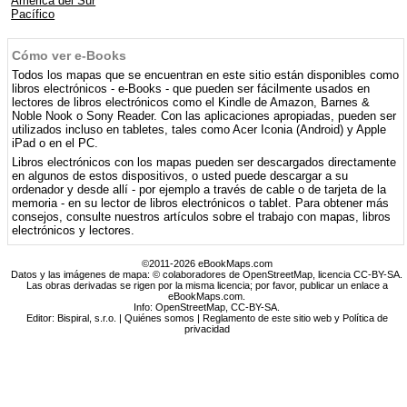
América del Sur
Pacífico
Cómo ver e-Books
Todos los mapas que se encuentran en este sitio están disponibles como
libros electrónicos - e-Books - que pueden ser fácilmente usados ​​en
lectores de libros electrónicos como el Kindle de Amazon, Barnes &
Noble Nook o Sony Reader. Con las aplicaciones apropiadas, pueden ser
utilizados incluso en tabletes, tales como Acer Iconia (Android) y Apple
iPad o en el PC.
Libros electrónicos con los mapas pueden ser descargados directamente
en algunos de estos dispositivos, o usted puede descargar a su
ordenador y desde allí - por ejemplo a través de cable o de tarjeta de la
memoria - en su lector de libros electrónicos o tablet. Para obtener más
consejos, consulte nuestros artículos sobre el trabajo con mapas, libros
electrónicos y lectores.
©2011-2026 eBookMaps.com
Datos y las imágenes de mapa: © colaboradores de OpenStreetMap, licencia CC-BY-SA.
Las obras derivadas se rigen por la misma licencia; por favor, publicar un enlace a
eBookMaps.com.
Info:
OpenStreetMap
,
CC-BY-SA
.
Editor: Bispiral, s.r.o. |
Quiénes somos
|
Reglamento de este sitio web y Política de
privacidad