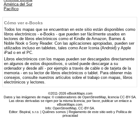
América del Sur
Pacífico
Cómo ver e-Books
Todos los mapas que se encuentran en este sitio están disponibles como
libros electrónicos - e-Books - que pueden ser fácilmente usados ​​en
lectores de libros electrónicos como el Kindle de Amazon, Barnes &
Noble Nook o Sony Reader. Con las aplicaciones apropiadas, pueden ser
utilizados incluso en tabletes, tales como Acer Iconia (Android) y Apple
iPad o en el PC.
Libros electrónicos con los mapas pueden ser descargados directamente
en algunos de estos dispositivos, o usted puede descargar a su
ordenador y desde allí - por ejemplo a través de cable o de tarjeta de la
memoria - en su lector de libros electrónicos o tablet. Para obtener más
consejos, consulte nuestros artículos sobre el trabajo con mapas, libros
electrónicos y lectores.
©2011-2026 eBookMaps.com
Datos y las imágenes de mapa: © colaboradores de OpenStreetMap, licencia CC-BY-SA.
Las obras derivadas se rigen por la misma licencia; por favor, publicar un enlace a
eBookMaps.com.
Info:
OpenStreetMap
,
CC-BY-SA
.
Editor: Bispiral, s.r.o. |
Quiénes somos
|
Reglamento de este sitio web y Política de
privacidad