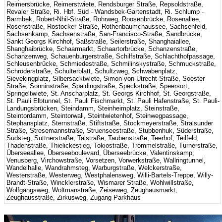
Reimersbrücke, Reimerstwiete, Rendsburger Straße, Repsoldstraße,
Revaler Straße, Ri. Hbf. Süd - Wandsbek-Gartenstadt, Ri. Schlump -
Barmbek, Robert-Nhil-Straße, Rohrweg, Roosenbrücke, Rosenallee,
Rosenstraße, Rostocker Straße, Rothenbaumchaussee, Sachsenfeld,
Sachsenkamp, Sachsenstraße, San-Francisco-Straße, Sandbrücke,
Sankt Georgs Kirchhof, Saßstraße, Seilerstraße, Shanghaiallee,
Shanghaibrücke, Schaarmarkt, Schaartorbrücke, Schanzenstraße,
Schanzenweg, Schauenburgerstraße, Schilfstraße, Schlachthofpassage,
Schleusenbrücke, Schmiedestraße, Schmilinskystraße, Schmuckstraße,
Schröderstraße, Schulterblatt, Schultzweg, Schwabenplatz,
Sievekingplatz, Silbersacktwiete, Simon-von-Utrecht-Straße, Soester
Straße, Sonninstraße, Spaldingstraße, Speckstraße, Speersort,
Springeltwiete, St. Anscharplatz, St. Georgs Kirchhof, St. Georgstraße,
St. Pauli Elbtunnel, St. Pauli Fischmarkt, St. Pauli Hafenstraße, St. Pauli-
Landungsbrücken, Steindamm, Steinheimplatz, Steinstraße,
Steintordamm, Steintorwall, Steintwietenhof, Steinwegpassage,
Stephansplatz, Sternstraße, Stiftstraße, Stockmeyerstraße, Stralsunder
Straße, Stresemannstraße, Struenseestraße, Stubbenhuk, Süderstraße,
Südsteg, Suttnerstraße, Talstraße, Taubenstraße, Teerhof, Teilfeld,
Thadenstraße, Thielickestieg, Tokiostraße, Trommelstraße, Turnerstraße,
Überseeallee, Überseeboulevard, Überseebrücke, Valentinskamp,
Venusberg, Virchowstraße, Vorsetzen, Vorwerkstraße, Wallringtunnel,
Wandelhalle, Wandrahmsteg, Warburgstraße, Welckerstraße,
Westerstraße, Westerweg, Westphalensweg, Willi-Bartels-Treppe, Willy-
Brandt-Straße, Wincklerstraße, Wismarer Straße, Wohlwillstraße,
Wolfgangsweg, Woltmanstraße, Zeiseweg, Zeughausmarkt,
Zeughausstraße, Zirkusweg, Zugang Parkhaus