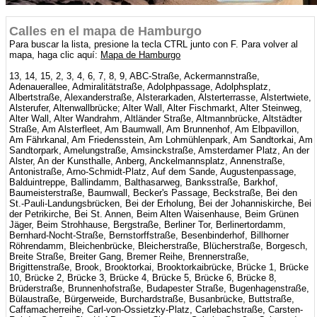
Calles en el mapa de Hamburgo
Para buscar la lista, presione la tecla CTRL junto con F. Para volver al
mapa, haga clic aquí:
Mapa de Hamburgo
13, 14, 15, 2, 3, 4, 6, 7, 8, 9, ABC-Straße, Ackermannstraße,
Adenauerallee, Admiralitätstraße, Adolphpassage, Adolphsplatz,
Albertstraße, Alexanderstraße, Alsterarkaden, Alsterterrasse, Alstertwiete,
Alsterufer, Altenwallbrücke; Alter Wall, Alter Fischmarkt, Alter Steinweg,
Alter Wall, Alter Wandrahm, Altländer Straße, Altmannbrücke, Altstädter
Straße, Am Alsterfleet, Am Baumwall, Am Brunnenhof, Am Elbpavillon,
Am Fährkanal, Am Friedensstein, Am Lohmühlenpark, Am Sandtorkai, Am
Sandtorpark, Amelungstraße, Amsinckstraße, Amsterdamer Platz, An der
Alster, An der Kunsthalle, Anberg, Anckelmannsplatz, Annenstraße,
Antonistraße, Arno-Schmidt-Platz, Auf dem Sande, Augustenpassage,
Balduintreppe, Ballindamm, Balthasarweg, Banksstraße, Barkhof,
Baumeisterstraße, Baumwall, Becker's Passage, Beckstraße, Bei den
St.-Pauli-Landungsbrücken, Bei der Erholung, Bei der Johanniskirche, Bei
der Petrikirche, Bei St. Annen, Beim Alten Waisenhause, Beim Grünen
Jäger, Beim Strohhause, Bergstraße, Berliner Tor, Berlinertordamm,
Bernhard-Nocht-Straße, Bernstorffstraße, Besenbinderhof, Billhorner
Röhrendamm, Bleichenbrücke, Bleicherstraße, Blücherstraße, Borgesch,
Breite Straße, Breiter Gang, Bremer Reihe, Brennerstraße,
Brigittenstraße, Brook, Brooktorkai, Brooktorkaibrücke, Brücke 1, Brücke
10, Brücke 2, Brücke 3, Brücke 4, Brücke 5, Brücke 6, Brücke 8,
Brüderstraße, Brunnenhofstraße, Budapester Straße, Bugenhagenstraße,
Bülaustraße, Bürgerweide, Burchardstraße, Busanbrücke, Buttstraße,
Caffamacherreihe, Carl-von-Ossietzky-Platz, Carlebachstraße, Carsten-