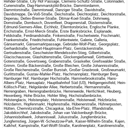
Rehder-Straße, City Hof Passage, Clemens-Schultz-Straße, Colonnaden,
Curienstraße, Dag-Hammarskjöld-Brücke, Dammtordamm,
Dammtorstraße, Dammtorwall, Danziger Straße, Davidstraße,
Davidstreppe, De-Voß-Straße, Deichstraße, Deichtorplatz, Deichtorstraße,
Depenau, Detlev-Bremer-Straße, Ditmar-Koel-Straße, Dohrnweg,
Domstraße, Dornbusch, Dovenfleet, Dragonerstall, Düsternstraße,
Edmund-Siemers-Allee, Eichholz, Ellerntorsbrücke, Englische Planke,
Erichstraße, Ernst-Merck-Straße, Erste Banksbrücke, Esplanade,
Feldstraße, Ferdinandstraße, Finkenstraße, Fischertwiete, Fischmarkt,
Frankenstraße, Friedrichstraße, Fuhlentwiete, Galerie, Galleria,
Gänsemarkt, Gänsemarktpassage, Gebrüder-Wolf-Platz, Georgsplatz,
Gerhardstraße, Gerhart-Hauptmann-Platz, Gerstäckerstraße,
Gertrudenstraße, Geschwister-Mendelssohn-Stieg, Gilbertstraße,
Glacischaussee, Glashüttenstraße, Glockengießerwall, Görttwiete,
Gotenstraße, Govertsweg, Grabenstraße, Graskeller, Greifswalder Straße,
Grimm, Große Bäckerstraße, Große Bleichen, Große Johannisstraße,
Große Reichenstraße, Großer Burstah, Großer Grasbrook, Großneumarkt,
Gurlittstraße, Gustav-Mahler-Platz, Hachmannplatz, Hamburger Berg,
Hamburger Hof, Hamburger Hochstraße, Hammerbrookstraße, Hans-
Albers-Platz, Hansaplatz, Hauptbahnhof Süd (U3), Heiligengeistfeld, Hein-
Köllisch-Platz, Helgoländer Allee, Herbertstraße, Hermannstraße,
Herrengraben, Herrengrabenbrücke, Herrenweide, Herrlichkeit, Heuberg,
Hexenberg, Hohe Brücke, Hohler Weg, Hochstraßenbrücke,
Holstenglacis, Holstenplatz, Holstenstraße, Holstenwall, Holzbrücke,
Holzdamm, Hopfenmarkt, Hopfenstraße, Hübenerstraße, Hühnerposten,
Hütten, Chemnitzstraße, Chicagokai, Ida-Ehre-Platz, Ifflandstraße,
Jakobikirchhof, Jakobstraße, Johan van Valckenburgh Brücke,
Johannisbollwerk, Johanniswall, Juliusstraße, Jungfernbrücke,
Jungfernstieg, Jürgen-W.-Scheutzow-Park, Kaiser-Wilhelm-Straße, Kajen,
Kalkhof, Kampstraße, Karl-Wolff-Straße, Karolinenplatz, Karolinenstraße,