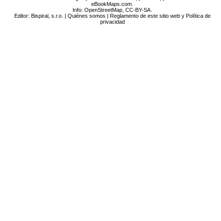
eBookMaps.com.
Info:
OpenStreetMap
,
CC-BY-SA
.
Editor: Bispiral, s.r.o. |
Quiénes somos
|
Reglamento de este sitio web y Política de
privacidad