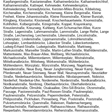
Karpfangerstraße, Kastanienallee, Katharinenbrücke, Katharinenkirchhof,
Katharinenstraße, Kattrepel, Kehrwieder, Kehrwiederspitze,
Kehrwiedersteg, Kennedybrücke, Kersten-Miles-Brücke, Kibbelsteg,
Kirchenallee, Kirchenstraße, Kirchenweg, Kleine Bergstraße, Kleine
Freiheit, Kleine Johannisstraße, Kleine Rosenstraße, Kleiner Burstah,
Klingberg, Klostertor, Klosterwall, Knochenhauertwiete, Knorrestraße,
Kohlhöfen, Kolbergstraße, Königstraße, Koppel, Krayenkamp,
Kreuslerstraße, Kreuzweg, Kuhberg, Kurt-Schumacher-Allee, Kurze
Straße, Lagerstraße, Lahrmannstraße, Lammstraße, Lange Reihe, Lange
Straße, Lerchenstieg, Lerchenstraße, Lilienstraße, Lincolnstraße,
Lindenplatz, Lindenstraße, Lippmannstraße, Lohmühlenstraße,
Lohseplatz, Lombardsbrücke, Lübecker Straße, Lübeckertordamm,
Ludwig-Erhard-Straße, Ludwigstraße, Marktstraße, Marktweg,
Markusstraße, Marseiller Straße, Martin-Luther-Straße, Mathildenstraße,
Mattentwiete, Max-Brauer-Allee, Meßberg, Michaelisbrücke,
Michaelisstraße, Millerntordamm, Millerntorplatz, Mistralstraße,
Mittelkanalbrücke, Mittelweg, Mörkenstraße, Mühlenbrücke,
Mühlendamm, Münzplatz, Münzstraße, Münzweg, Nagelsweg,
Neanderstraße, Neue Burg, Neuer Jungfernstieg, Neuer Kamp, Neuer
Pferdemarkt, Neuer Steinweg, Neuer Wall, Neumayerstraße, Neustädter
Straße, Niederbaumbrücke, Niedernstraße, Nikolaisperrwerk, Nobistor,
Norderhof, Norderkai-Ufer, Norderreihe, Norderstraße, Nordkanalbrücke,
Nordkanalstraße, Nordsteg, Oberbaumbrücke, Oberhafenbrücke,
Oberhafenstraße, Ölmühle, Osakaallee, Otto-Sill-Brücke, Otzenstraße,
Passage, Pastorenstraße, Paul-Roosen-Straße, Paulinenplatz,
Paulinenstraße, Pelzerstraße, Pepermölenbek, Peterstraße,
Philipsstraße, Pickhuben, Pinnasberg, Plan, Poolstraße, Poststraße,
Pulverturmsbrücke, Querstraße, Raboisen, Rademachergang,
Rambachstraße, Rathausmarkt, Rathausschleuse, Rathausstraße,
Reeperbahn, Reesendammbrücke, Reiherstraße, Reimarusstraße,