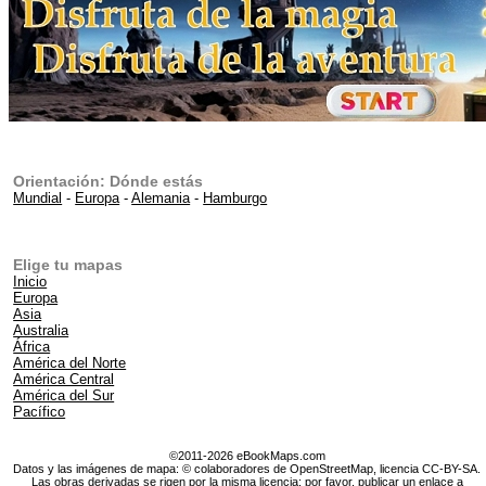
Orientación: Dónde estás
Mundial
-
Europa
-
Alemania
-
Hamburgo
Elige tu mapas
Inicio
Europa
Asia
Australia
África
América del Norte
América Central
América del Sur
Pacífico
©2011-2026 eBookMaps.com
Datos y las imágenes de mapa: © colaboradores de OpenStreetMap, licencia CC-BY-SA.
Las obras derivadas se rigen por la misma licencia; por favor, publicar un enlace a