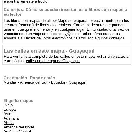
encontrar en este artículo.
Consejos: Cómo se pueden insertar los e-libros con mapas a
su lector
Los libros con mapas de eBookMaps se preparan especialmente para los
lectores (readers) de libros electrónicos. Con estos lectores se puedan
usar en cualquier momento y en cualquier lugar. En tu ciudad o tal vez de
vacaciones o un viaje de negocios. ¿Quieres saber cómo cargar los
ebooks a su lector de libros electrónicos? Éstos son algunos consejos.
Las calles en este mapa - Guayaquil
Para ver la lista completa de las calles en este mapa, echar un vistazo a
esta página:
calles en el mapa de Guayaquil
Orientación: Dónde estás
Mundial
-
América del Sur
-
Ecuador
-
Guayaquil
Elige tu mapas
Inicio
Europa
Asia
Australia
África
América del Norte
América Central