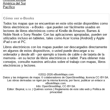
América del Sur
Pacífico
Cómo ver e-Books
Todos los mapas que se encuentran en este sitio están disponibles como
libros electrónicos - e-Books - que pueden ser fácilmente usados ​​en
lectores de libros electrónicos como el Kindle de Amazon, Barnes &
Noble Nook o Sony Reader. Con las aplicaciones apropiadas, pueden ser
utilizados incluso en tabletes, tales como Acer Iconia (Android) y Apple
iPad o en el PC.
Libros electrónicos con los mapas pueden ser descargados directamente
en algunos de estos dispositivos, o usted puede descargar a su
ordenador y desde allí - por ejemplo a través de cable o de tarjeta de la
memoria - en su lector de libros electrónicos o tablet. Para obtener más
consejos, consulte nuestros artículos sobre el trabajo con mapas, libros
electrónicos y lectores.
©2011-2026 eBookMaps.com
Datos y las imágenes de mapa: © colaboradores de OpenStreetMap, licencia CC-BY-SA.
Las obras derivadas se rigen por la misma licencia; por favor, publicar un enlace a
eBookMaps.com.
Info:
OpenStreetMap
,
CC-BY-SA
.
Editor: Bispiral, s.r.o. |
Quiénes somos
|
Reglamento de este sitio web y Política de
privacidad