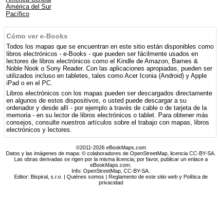
América del Sur
Pacífico
Cómo ver e-Books
Todos los mapas que se encuentran en este sitio están disponibles como
libros electrónicos - e-Books - que pueden ser fácilmente usados ​​en
lectores de libros electrónicos como el Kindle de Amazon, Barnes &
Noble Nook o Sony Reader. Con las aplicaciones apropiadas, pueden ser
utilizados incluso en tabletes, tales como Acer Iconia (Android) y Apple
iPad o en el PC.
Libros electrónicos con los mapas pueden ser descargados directamente
en algunos de estos dispositivos, o usted puede descargar a su
ordenador y desde allí - por ejemplo a través de cable o de tarjeta de la
memoria - en su lector de libros electrónicos o tablet. Para obtener más
consejos, consulte nuestros artículos sobre el trabajo con mapas, libros
electrónicos y lectores.
©2011-2026 eBookMaps.com
Datos y las imágenes de mapa: © colaboradores de OpenStreetMap, licencia CC-BY-SA.
Las obras derivadas se rigen por la misma licencia; por favor, publicar un enlace a
eBookMaps.com.
Info:
OpenStreetMap
,
CC-BY-SA
.
Editor: Bispiral, s.r.o. |
Quiénes somos
|
Reglamento de este sitio web y Política de
privacidad