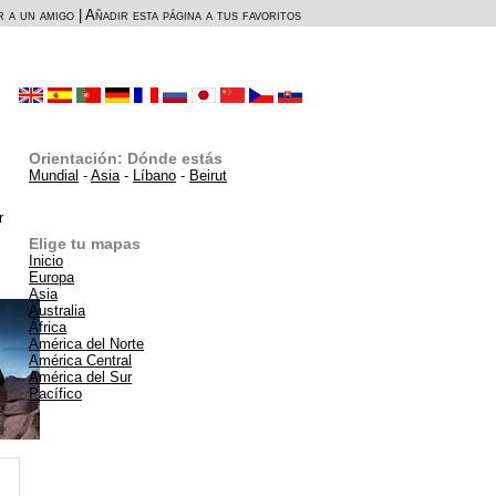
r a un amigo
|
Añadir esta página a tus favoritos
Orientación: Dónde estás
Mundial
-
Asia
-
Líbano
-
Beirut
r
Elige tu mapas
Inicio
Europa
Asia
Australia
África
América del Norte
América Central
América del Sur
Pacífico