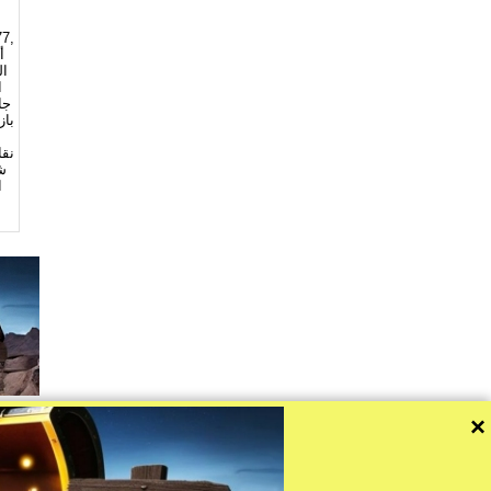
77,
ال
ا
جا
باز
نقا
ش
ا
×
 por favor, publicar un enlace a eBookMaps.com.
d