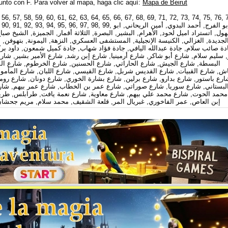
junto con F. Para volver al mapa, haga clic aquí:
Mapa de Beirut
 56, 57, 58, 59, 60, 61, 62, 63, 64, 65, 66, 67, 68, 69, 71, 72, 73, 74, 75, 76, 
78, 79, 80, 81, 82, 83, 84, 85, 86, 87, 88, 89, 90, 91, 92, 
هول, اتستراد اميل لحود, الأهرام, البشير, البصرة, الثلاثة أقمار, الجميزة, الشيخ صب
لجديدة, الغزالي, الكنيسة الإنجيلية, المستشفى العسكري, النزهة, اليمونة, بتهوفن,
دة صائب سلام, جادة عبدالله اليافي, جادة فؤاد شهاب, جادة كميل شمعون, داود ب
, سليم سلام, شارع أبو شاكر, شارع أرمينيا, شارع إبن رشد, شارع الأمير بشير, شار
البسطة, شارع الجيش, شارع الحاراتي, شارع الحسنين, شارع الخرطوم, شارع السا
ش, شارع القبيات, شارع القديس شربل, شارع القيسي, شارع اللبان, شارع المأمون
ارع باستور, شارع بدارو, شارع برلين, شارع بشارة الخوري, شارع دونان, شارع رو
لبستاني, شارع سوريا, شارع صوراتي, شارع عمر بن الخطاب, شارع عمر بيهم, شارع 
محمد الحوت, شارع محمد علي بيهم, شارع معاوية, شارع نعمة يافت, طرابلس, طري
إبن العاص, عمر الفاخوري, غبريال المر, قلعة الشقيف, محمد سلام, مريم جحشان
©2011-2026 eBookMaps.com
de OpenStreetMap, licencia CC-BY-SA. Las obras derivadas se rigen por la misma licencia;
Info:
OpenStreetMap
,
CC-BY-SA
.
Editor: Bispiral, s.r.o. |
Quiénes somos
|
Reglamento de este sitio web y Política de privacida