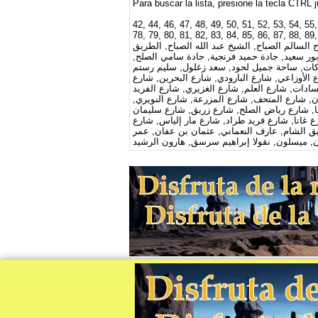
Para buscar la lista, presione la tecla CTRL 
42, 44, 46, 47, 48, 49, 50, 51, 52, 53, 54, 55,
93, 94, 95, 96, 97, 98, 99, أبو الفرج, أحمد البدوي, أمين الريحاني, ابو
اح السالم الصباح, الشيخ عبد الله الصباح, الطريق
 بور سعيد, جادة حميد فرنجية, جادة سامي الصلح,
ركات, ساحة جميل لحود, سعد زغلول, سليم رستم
ع الأوزاعي, شارع البارودي, شارع البحرين, شارع
دات, شارع العلم, شارع الغزيري, شارع الفريد
, شارع المتحف, شارع المزرعة, شارع النويري,
ما, شارع رياض الصلح, شارع زريق, شارع سليمان
غانا, شارع فريد طراد, شارع مار إلياس, شارع
ق الشام, عارف النعماني, عثمان بن عفان, عمر
, ميسلون, نقولا إبراهيم سرسق, هارون الرشيد
Datos y las imágenes de mapa: © colaboradores 