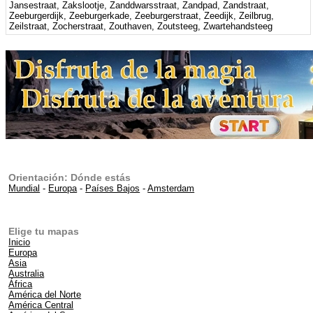
Orientación: Dónde estás
Mundial
-
Europa
-
Países Bajos
-
Amsterdam
Elige tu mapas
Inicio
Europa
Asia
Australia
África
América del Norte
América Central