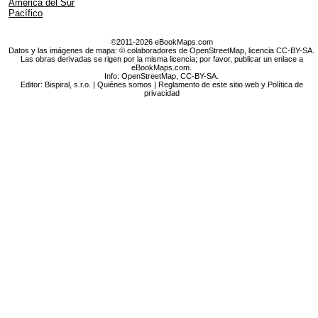
América del Sur
Pacífico
©2011-2026 eBookMaps.com
Datos y las imágenes de mapa: © colaboradores de OpenStreetMap, licencia CC-BY-SA.
Las obras derivadas se rigen por la misma licencia; por favor, publicar un enlace a
eBookMaps.com.
Info:
OpenStreetMap
,
CC-BY-SA
.
Editor: Bispiral, s.r.o. |
Quiénes somos
|
Reglamento de este sitio web y Política de
privacidad