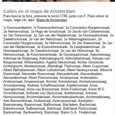
Calles en el mapa de Amsterdam
Para buscar la lista, presione la tecla CTRL junto con F. Para volver al
mapa, haga clic aquí:
Mapa de Amsterdam
's-Gravesandeplein, 's-Gravesandestraat, 1e Constantijn Huygensstraat, 1e Helmersstraat, 1e Hugo de Grootstraat, 1e Jacob van Campenstraat, 1e Jan Steenstraat, 1e Jan van der Heijdenstraat, 1e Oosterparkstraat, 1e Sweelinckstraat, 1e van der Helststraat, 1e Weteringplantsoen, 2e Constantijn Huygensstraat, 2e Helmersstraat, 2e Jan Steenstraat, 2e Jan van der Heijdenstraat, 2e Kostverlorenkade, 2e Leeghwaterstraat, 2e Oosterparkstraat, 2e Sweelinckstraat, 2e van der Helststraat, 3e Helmersstraat, 3e Kostverlorenkade, 3e Oosterparkstraat, Aalsmeerweg, Admiraal de Ruijterweg, Admiralengracht, Admiraliteitstraat, Adriaan van Bergenstraat, Afrikanerplein, Agatha Dekenstraat, Achter Oosteinde, Achtergracht, Akoleienstraat, Alberdingk Thijmstraat, Albert Cuypstraat, Albert Hahnplantsoen, Albert Luthulistraat, Albert Neuhuysstraat, Albrecht Durerstraat, Alexander Boersstraat, Alexanderkade, Alexanderplein, Alexanderstraat, Allard Piersonstraat, Amaliastraat, Ambonplein, Ambonstraat, Amperestraat, Amstel, Amstelstraat, Amstelveenseweg, Amundsenweg, Andreas Schelfhoutstraat, Anjeliersstraat, Anna Spenglerstraat, Anna van Burenstraat, Anne Frankstraat, Annie M.G. Schmidtstraat, Anthonie van Dijckstraat, Antillenstraat, Antonie Heinsiusstraat, Archimedeslaan, Archimedesplantsoen, Archimedesweg, Arie Biemondstraat, Arubastraat, Avercampstraat, Azartplein, Baarsjesweg, Baarsstraat, Baffinstraat, Bachplein, Bachstraat, Bakkersstraat, Balboastraat, Balistraat, Balthasar Floriszstraat, Bankastraat, Bankwerkerij, Banstraat, Baron G.A. Tindalstraat, Bartholomeus Diazstraat, Bartholomeus Ruloffsstraat, Bataviastraat, Baweanstraat, Becquerelstraat, Begijnensteeg, Begijnhof, Beijersweg, Bellamystraat, Ben Viljoenstraat, Benkoelenstraat, Bennebroekstraat, Berenstraat, Bergstraat, Berkelstraat, Bernhardplein, Bertelmanplein, Bertelmanstraat, Berthelotstraat, Bessemerstraat, Bestevaerstraat, Bethanienstraat, Bethlemsteeg, Beukenplein, Beukenweg, Beulingsloot, Beurspassage, Beursplein, Beursstraat, Bilderdijkkade, Bilderdijkpark, Bilderdijkstraat, Billitonstraat, Binnen Bantammerstraat, Binnen Brouwersstraat, Binnengasthuisstraat, Binnenkadijk, Binnenkant, Blaeu Erf, Blaeustraat, Blancefloorstraat, Blankenstraat, Blasiusstraat, Blauwbrug, Blauwburgwal, Bloedstraat, Bloemgracht, Bloemstraat, Blokmakerstraat, Bloys van Treslongstraat, Boerhaaveplein, Boeroestraat, Boetonstraat, Bogortuin, Bonairestraat, Bonistraat, Boomklokstraat, Boomsteeg, Boomstraat, Boorstraat, Bootstraat, Borgerstraat, Borneokade, Borneolaan, Borneosteiger, Borneostraat, Borssenburgplein, Borssenburgstraat, Bos en Lommerplein, Bos en Lommerweg, Bosboom Toussaintstraat, Boulevardpad, Boylestraat, Brahmsstraat, Brederodestraat, Bredeweg, Breitnerstraat, Breughelstraat, Bronckhorststraat, Brouwersgracht, Buiten Bantammerstraat, Buitenrust, Bunsenstraat, Burgemeester Tellegenstraat, Burmandwarsstraat, Burmanstraat, Busken Huetstraat, Buys Ballotstraat, C. van Eesterenlaan, Cabotstraat, Cabralstraat, Camperstraat, Carillonstraat, Carolina Mac Gillavrylaan, Ceintuurbaan, Celebesstraat, Cellebroerssteeg, Centrale Markthallen, Ceramplein, Cilliersstraat, Colensostraat, Columbusplein, Columbusstraat, Commelinstraat, Compagniestraat, Conradstraat, Copernicusstraat, Coppelstockstraat, Corantijnstraat, Corellistraat, Cornelis Dirkszstraat, Cornelis Drebbelstraat, Cornelis Krusemanstraat, Cornelis Lelylaan, Cornelis Schuytstraat, Cornelis Troostplein, Cornelis Trooststraat, Cornelis van der Lindenstraat, Cronjéstraat, Cruquiuskade, Cruquiusstraat, Cruquiusweg, Crynssenstraat, Curaçaostraat, Curiestraat, Czaar Peterstraat, Da Costakade, da Costaplein, da Costastraat, Dam, Damrak, Damstraat, Danie Theronstraat, Daniel Stalpertstraat, Dapperstraat, David Blesstraat, Davisstraat, De Clercqstraat, De Genestetstraat, De Kempenaerstraat, De la Reijstraat, De Lairessestraat, De Rijpgracht, De Rijpstraat, De Ruyterkade, De Wittenkade, De Wittenstraat, Delistraat, Derde Leliedwarsstraat, Derde Looiersdwarsstraat, Des Presstraat, Deymanstraat, Diamantstraat, Dick Greinerstraat, Dijkdwarsstraat, Dijkstraat, Dijsselhofplantsoen, Djambistraat, Dolle Begijnensteeg, Domselaerstraat, Donker Curtiusstraat, Douwes Dekkerstraat, Dr. D.M. Sluyspad, Driehoekstraat, Driekoningenstraat, Droogbak, Dufaystraat, Dusartstraat, Edisonstraat, Eenhoornsluis, Eerste Anjeliersdwarsstraat, Eerste Atjehstraat, Eerste Bloemdwarsstraat, Eerste Boerhaavestraat, Eerste Boomdwarsstraat, Eerste Coehoornstraat, Eerste Egelantiersdwarsstraat, Eerste Laurierdwarsstraat, Eerste Leliedwarsstraat, Eerste Looiersdwarsstraat, Eerste Nassaustraat, Eerste Passeerdersdwarsstraat, Eerste Tuindwarsstraat, Eerste van Swindenstraat, Eerste Weteringdwarsstraat, Egelantiersgracht, Egelantiersstraat, Egidiusstraat, Ehrlichstraat, Eikenplein, Eikenweg, Elandsgracht, Elandsstraat, Elckerlijcstraat, Elegaststraat, Elisabeth Wolffstraat, Elleboogsteeg, Emmalaan, Emmaplein, Emmastraat, Enge Kapelsteeg, Engelsesteeg, Entrepotbrug, Entrepotdok, Entrepotkade, Erasmusgracht, Ertskade, Esmoreitstraat, Fagelstraat, Falckstraat, Faradaystraat, Februariplein, Feike de Boerlaan, Ferdinand Bolstraat, Ferguutstraat, Filips van Almondestraat, Floris Versterstraat, Foeliedwarsstraat, Foeliestraat, Formosastraat, Fortuinstraat, Foucaultstraat, Frankendael, Frans Halsstraat, Frans van Mierisstraat, Fraunhoferstraat, Frederik Hendrikplantsoen, Frederik Hendrikstraat, Frederiksplein, Frederiksstraat, Fronemanstraat, Gabriel Metsustraat, Galileiplantsoen, Galvanistraat, Gapersteeg, Gedempte Insteekhaven, Geldersekade, Gerard Brandtstraat, Gerard Callenburgstraat, Gerard Douplein, Gerard Doustraat, Gerard Terborgstraat, Gerrit van der Veenstraat, Geuzenkade, Geuzenstraat, Gibraltarstraat, Gieterij, Gijsbrecht van Aemstelstraat, Gillis van Ledenberchstraat, Glauberweg, Gloriantstraat, Goldbergersteeg, Gorontalostraat, Goudsbloemstraat, Gouwenaarssteeg, Govert Flinckstraat, Graaf Florisstraat, Graham Bellstraat, Granaatstraat, Granidastraat, Gravenstraat, Grensstraat, Grianestraat, Grimburgwal, Griseldestraat, Groenendaalstraat, Groenmarktkade, Grote Wittenburgerstraat, H J M Walenkampstraat, Haarlemmer Houttuinen, Haarlemmerdijk, Haarlemmermeerstraat, Haarlemmerstraat, Hacquartstraat, Halmaheirastraat, Halvemaansteeg, Han Lammersbrug, Han van Zomerenbrug, Handboogstraat, Harmoniehof, Hartenstraat, Hasebroekstraat, Havenstraat, Hazenstraat, Heemstedestraat, Heer Halewijnstraat, Heibrug, Heiligeweg, Heisteeg, Hekelveld, Helmholtzstraat, Hemonylaan, Hemonystraat, Hendrik Jacobszstraat, Hendrik Jonkerplein, Henri Polaklaan, Henriette Ronnerstraat, Hercules Seghersstraat, Herengracht, Herenstraat, Herschelstraat, Hertspieghelweg, Hertzogstraat, Het Dok, Hildebrandstraat, Hildo Kropplein, Hillegomstraat, Hobbemakade, Hobbemastraat, Hof van Parijs, Hofmeesterstraat, Hofmeyrstraat, Hofwijckstraat, Hogeweg, Holendrechtstraat, Hondiusstraat, Honthorststraat, Hoofddorpplein, Hoofdweg, Hoogte Kadijk, Hortusplantsoen, Huddekade, Hudsonstraat, Hugo de Grootkade, Hugo de Grootplein, Hulstbrug, Charlotte de Bourbonstraat, Chassestraat, Christiaan de Wetstraat, Christiaan Huygensplein, Iepenplein, Iepenweg, IJtunnel, Imogirituin, Insulindeweg, Ite Boeremastraat, J C van Epenstraat, J M van der Meylaan, J.C. Breenstraat, J.F. van Hengelstraat, J.J. Cremerplein, Jacob Burggraafstraat, Jacob Catskade, Jacob Marisplein, Jacob Marisstraat, Jacob Obrechtstraat, Jacob Oliepad, Jacob van Lennepkade, Jacob van Lennepstraat, James Cookstraat, James Wattstraat, Jan Boterenbroodstraat, Jan den Haenstraat, Jan Evertsenstraat, Jan Hanzenstraat, Jan Haringstraat, Jan Lievensstraat, Jan Luijkenstraat, Jan Maijenstraat, Jan Pieter Heijestraat, Jan Schaeferbrug, Jan van Eijckstraat, Jan van Galenstraat, Jan van Goyenkade, Jan van Riebeekstraat, Jasper Leijnsenstraat, Javakade, Javaplein, Javastraat, Jeltje de Bosch Kemperpad, Jennerstraat, Jephtastraat, Jeroenensteeg, Jodenbreestraat, Johanna Westerdijkstraat, Johannapark, Johannes van der Waalsstraat, Johannes Verhulststraat, Johannes Vermeerstraat, John Franklinstraat, Jollemanhof, Jonas Daniel Meijerplein, Joos Banckersplantsoen, Joos Banckersweg, Joos de Moorstraat, Joubertstraat, Jozef Israëlskade, Juliana van Stolbergstraat, Kaassluis, Kadijksplein, Kalkmarkt, Kalverstraat, Kalvertoren, Kamerlingh Onneslaan, Kanaalstraat, Karel Doormanstraat, Karimatastraat, Karnemelksteeg, Karperweg, Karthuizersdwarsstraat, Karthuizersstraat, Kastanjeplein, Kastanjeweg, Kattenburgergracht, Kattenburgerkade, Kattenburgerkruisstraat, Kattenburgerplein, Kattenburgerstraat, Kattengat, Kattenrugbrug, Katwijkstraat, Kazernestraat, Keerweer, Keizerrijk, Keizersgracht, Keizersstraat, Kerkstraat, Ketelhuisplein, Ketelmakerstraat, Kijkduinstraat, Kinkerstraat, Klein Dantzig, Kleine Wittenburgerstraat, Kleine-Gartmanplantsoen, Kloveniersburgwal, Kneppelhoutstraat, KNSM-laan, Koerierstersplein, Koestraat, Koggestraat, Kolksteeg, Konijnenstraat, Koninginneweg, Koningslaan, Koningsplein, Koningssluis, Koningsstraat, Koperslagerij, Korsjespoortsteeg, Korte 's-Gravesandestraat, Korte De Wittenstraat, Korte Dijkstraat, Korte Keizersstraat, Korte Kolksteeg, Korte Koningsdwarsstraat, Korte Koningsstraat, Korte Korsjespoortsteeg, Korte Leidsedwarsstraat, Korte Niezel, Korte Prinsengracht, Korte Tolstraat, Kortenaerplein, Kortenaerstraat, Kostverlorenstraat, Kraaipanstraat, Kraijenhoffstraat, Kramatweg, Krom Boomssloot, Kromelleboogsteeg, Kromme Waal, Kronkelpad, Krugerplein, Krugerstraat, Kruithuisstraat, Kuiperssteeg, Kuipersstraat, Kwakersstraat, Kwartiermeesterstraat, Laagte Kadijk, Lampenistenstraat, Lampongstraat, Lange Leidsedwarsstraat, Langestraat, Lanseloetstraat, Laplacestraat, Lassusstraat, Lastageweg, Lauriergracht, Laurierstraat, Lavoisierstraat, Leeuwendalerspad, Leeuwendalersweg, Leeuwenhoekstraat, Leeuwenwerf, Legmeerplein, Legmeerstraat, Leidsegracht, Leidsekade, Leidsekruisstraat, Leidseplein, Leidsestraat, Leimuidenstraat, Lekkeresluis, Leliegracht, Lepelk