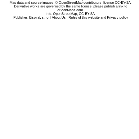
Map data and source images: © OpenStreetMap contributors, license CC-BY-SA.
Derivative works are governed by the same license; please publish a link to
eBookMaps.com.
Info:
OpenStreetMap
,
CC-BY-SA
.
Publisher: Bispiral, s.r.o. |
About Us
|
Rules of this website and Privacy policy