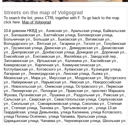
Streets on the map of Volgograd
To search the list, press CTRL together with F. To go back to the map
click here:
Map of Volgograd
10-й дивизии НКВД ул., Азовская ул., Аральская улица, Байкальская
ул., Балашовская ул., Балтийская улица, Беломорская улица,
Больничная ул., Большая ул., Быковская ул., Витимская ул.,
Володарского ул., Вятская ул., Гагарина ул., Гоголя ул., Голубинская
ул., Грузинская улица, Двинская ул., Демидовская ул., Денисовская
ул., Днепровская ул., Донбасская улица, Донецкая ул., Дорожная ул.,
Енисейская ул., Енотаевская ул., Желябова ул., Заводской пер.,
Заплавинская ул., Иртышская ул., Калинина ул., Каспийская ул.,
Кемеровская ул., Кирпичная ул., Коммунистическая ул.,
Котлубанская ул., Котовского ул., Кубанская ул., Кузнецкая улица,
Лагерная ул., Ленинградская ул., Ленская улица, Льежа ул.,
Мезенская ул., Мира ул., Миусская ул., Моздокская ул., Мусоргского
ул., Набережная ул., Нарымская ул., Невская ул., Новороссийская
ул., Новосельская ул., Онежская улица, Островского ул., Пермская
ул., Пионерская ул., Полоцкая ул., Пражская ул., проспект Маршала
Жукова, Пугачёвская ул., Пушкина ул., Раздольная ул., Рижская ул.,
Сальская ул., Свирская ул., Севастопольская улица, Серпуховская
ул., Смольная ул., Совнаркомовская улица, Соколова ул., Степная
ул., Степная улица, Ткачева ул., Третьяковская ул., улица 13-ая
Гвардейская, улица Демьянова, улица Калинина, улица Котовского,
улица Полины Осипенко, улица Чапаева, Уральская улица,
Царицынская улица, Чапаева ул., Черноморская улица, Школьная ул.