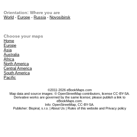
Orientation: Where you are
World
-
Europe
-
Russia
-
Novosibirsk
Choose your maps
Home
Europe
Asia
Australia
Africa
North America
Central America
South America
Pacific
©2011-2026 eBookMaps.com
Map data and source images: © OpenStreetMap contributors, license CC-BY-SA.
Derivative works are governed by the same license; please publish a link to
eBookMaps.com.
Info:
OpenStreetMap
,
CC-BY-SA
.
Publisher: Bispiral, s.r.o. |
About Us
|
Rules of this website and Privacy policy