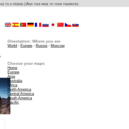
is to a friend
|
Add this page to your favorites
Orientation: Where you are
World
-
Europe
-
Russia
-
Moscow
y
Choose your maps
Home
Europe
Asia
Australia
Africa
North America
Central America
South America
Pacific