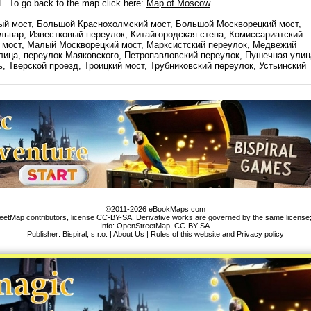
 F. To go back to the map click here:
Map of Moscow
ый мост, Большой Краснохолмский мост, Большой Москворецкий мост,
львар, Известковый переулок, Китайгородская стена, Комиссариатский
 мост, Малый Москворецкий мост, Марксистский переулок, Медвежий
лица, переулок Маяковского, Петропавловский переулок, Пушечная улиц
 Тверской проезд, Троицкий мост, Трубниковский переулок, Устьинский
©2011-2026 eBookMaps.com
tMap contributors, license CC-BY-SA. Derivative works are governed by the same license;
Info:
OpenStreetMap
,
CC-BY-SA
.
Publisher: Bispiral, s.r.o. |
About Us
|
Rules of this website and Privacy policy