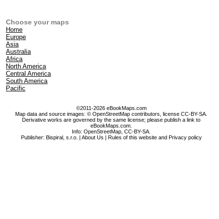
Choose your maps
Home
Europe
Asia
Australia
Africa
North America
Central America
South America
Pacific
©2011-2026 eBookMaps.com
Map data and source images: © OpenStreetMap contributors, license CC-BY-SA.
Derivative works are governed by the same license; please publish a link to
eBookMaps.com.
Info:
OpenStreetMap
,
CC-BY-SA
.
Publisher: Bispiral, s.r.o. |
About Us
|
Rules of this website and Privacy policy