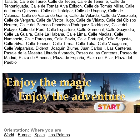
Tallarte, Calle de Tauro, Calle de Tecen, Calle de Tenerife, Calle de
Tenteniguada, Calle de Tomás Alva Edison, Calle de Tomás Miller, Calle
de Torres Quevedo, Calle de Trafalgar, Calle de Uruguay, Calle de
Valencia, Calle de Vasco de Gama, Calle de Velarde, Calle de Venezuela,
Calle de Vergara, Calle de Víctor Hugo, Calle de Viriato, Calle del Obispo
Herrera, Calle del Parroco Francisco Rodríguez Rodríguez, Calle del
Pelayo, Calle del Perú, Calle Espartero, Calle Gamonal, Calle Guayedra,
Calle La Guaira, Calle La Habana, Calle Lima, Calle Macias, Calle
Numancia, Calle Paraguay, Calle Pavia, Calle Portugal, Calle Sagasta,
Calle Silva, Calle Tenesor, Calle Tirma, Calle Tufia, Calle Vacaguare,
Calle Valparaiso, Diderot, Joaquín Blume, Juan Carlos I, Las Canteras,
Pasaje de la Maestra Librada Alvarado, Paseo de las Canteras, Paseo de
Madrid, Plaza de América, Plaza de España, Plaza del Pilar, Plaza del
Pueblo
Orientation: Where you are
World
-
Europe
-
Spain
-
Las Palmas