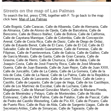
Streets on the map of Las Palmas
To search the list, press CTRL together with F. To go back to the map
click here:
Map of Las Palmas
Calle Bogotá, Calle Caracas, Calle de Albareda, Calle de Alemania, Calle
de Almansa, Calle de Alonso de Ojeda, Calle de Barcelona, Calle de
Bencomo, Calle de Blasco Ibáñez, Calle de Bolivia, Calle de California,
Calle de Cayetana Manrique, Calle de Colombia, Calle de Concepción
Arenal, Calle de Costa Rica, Calle de Daoiz, Calle de Diego de Ordaz,
Calle de Eduardo Benot, Calle de El Cano, Calle de El Cid, Calle de El
Salvador, Calle de Fernando Guanarteme, Calle de Ferreras, Calle de
Filipinas, Calle de Fuenteventura, Calle de Galicia, Calle de Galileo, Calle
de García Morato, Calle de Garita, Calle de Gran Canaria, Calle de
Gravina, Calle de Hierro, Calle de Churruca, Calle de Italia, Calle de
Joaquín Costa, Calle de José Franchy Roca, Calle de José Miranda
Guerra, Calle de Juan Baranda, Calle de Juan Rejon, Calle de Juan XXIII,
Calle de Juncalillo, Calle de La Caleta, Calle de La Gomera, Calle de la
Isla de Cuba, Calle de La Naval, Calle de La Palma, Calle de la República
Dominicana, Calle de Lanzarote, Calle de Leon Tolstoi, Calle de León y
Castillo, Calle de Lepanto, Calle de Lope de Vega, Calle de los Castillejos,
Calle de Los Martínez de Escobar, Calle de Luchana, Calle de
Magallanes, Calle de Manuel González Martín, Calle de Mariana Pineda,
Calle de Menéndez y Pelayo, Calle de Montevideo, Calle de Nicolás
Estévanez, Calle de Olof Palme, Calle de Palafox, Calle de Pascal, Calle
de Pedro del Castillo Westerling, Calle de Pío XII, Calle de Pizarro, Calle
de Puerto Rico, Calle de Ruiz de Alda, Calle de Sargento Llagas, Calle de
Secretario Artiles, Calle de Simancas, Calle de Tajaraste, Calle de