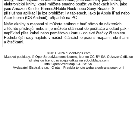
elektronické knihy, které můžete snadno použít ve čtečkách knih, jako
jsou Amazon Kindle, Barnes&Noble Nook nebo Sony Reader. S
příslušnou aplikací je lze prohlížet i v tabletech, jako je Apple iPad nebo
Acer Iconia (OS Android), případně na PC.
Naše eknihy s mapami si můžete stáhnout buď přímo do některých
z těchto přístrojů, nebo si je můžete stáhnout do počítače a odtud pak -
například přes kabel nebo paměťovou kartu - do své čtečky či tabletu.
Podrobnější rady najdete v našich článcích o práci s mapami, eknihami
a čtečkami.
©2011-2026 eBookMaps.com
Mapové podklady: © OpenStreetMap contributors, licence CC-BY-SA. Odvozená díla se
řídí stejnou licencí; uvádějte odkaz na eBookMaps.com.
Info:
OpenStreetMap
,
CC-BY-SA
.
Vydavatel: Bispiral, s.r.o. |
O nás
|
Pravidla tohoto webu a ochrana soukromí