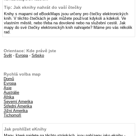
Tip: Jak eknihy nahrát do vaší čtečky
Knihy s mapami od eBookMaps jsou určeny pro čtečky elektronických
knih. V těchto čtečkách je pak můžete používat kdykoli a kdekoli. Ve
vlastním městě, nebo třeba na dovolené nebo na služební cestě. Jak
mapy do své čtečky elektronickýh knih nahrajete? Máme pro vás několik
rad.
Orientace: Kde právě jste
Svět
-
Evropa
-
Srbsko
Rychlá volba map
Domů
Evropa
Asie
Austrálie
Afrika
Severní Amerika
Střední Amerika
Jižní Amerika
Tichomoří
Jak prohlížet eKnihy
Mapy, které najdete na těchto stránkách, jsou nabízeny jako eknihy -