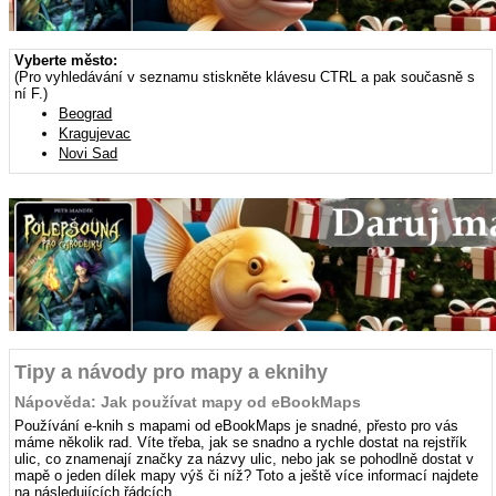
Vyberte město:
(Pro vyhledávání v seznamu stiskněte klávesu CTRL a pak současně s
ní F.)
Beograd
Kragujevac
Novi Sad
Tipy a návody pro mapy a eknihy
Nápověda: Jak používat mapy od eBookMaps
Používání e-knih s mapami od eBookMaps je snadné, přesto pro vás
máme několik rad. Víte třeba, jak se snadno a rychle dostat na rejstřík
ulic, co znamenají značky za názvy ulic, nebo jak se pohodlně dostat v
mapě o jeden dílek mapy výš či níž? Toto a ještě více informací najdete
na následujících řádcích.