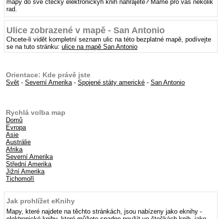
mapy do své čtečky elektronickýh knih nahrajete? Máme pro vás několik
rad.
Ulice zobrazené v mapě - San Antonio
Chcete-li vidět kompletní seznam ulic na této bezplatné mapě, podívejte
se na tuto stránku:
ulice na mapě San Antonio
Orientace: Kde právě jste
Svět
-
Severní Amerika
-
Spojené státy americké
-
San Antonio
Rychlá volba map
Domů
Evropa
Asie
Austrálie
Afrika
Severní Amerika
Střední Amerika
Jižní Amerika
Tichomoří
Jak prohlížet eKnihy
Mapy, které najdete na těchto stránkách, jsou nabízeny jako eknihy -
elektronické knihy, které můžete snadno použít ve čtečkách knih, jako