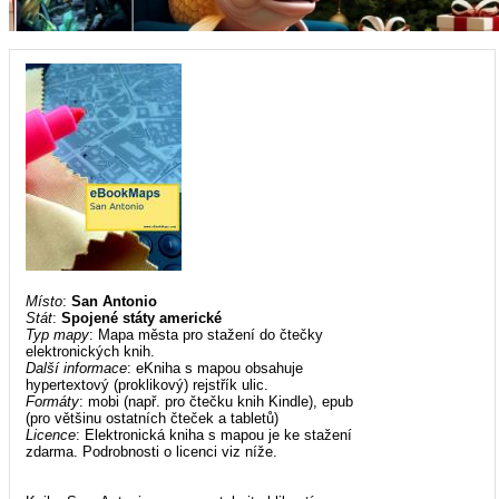
Místo
:
San Antonio
Stát
:
Spojené státy americké
Typ mapy
: Mapa města pro stažení do čtečky
elektronických knih.
Další informace
: eKniha s mapou obsahuje
hypertextový (proklikový) rejstřík ulic.
Formáty
: mobi (např. pro čtečku knih Kindle), epub
(pro většinu ostatních čteček a tabletů)
Licence
: Elektronická kniha s mapou je ke stažení
zdarma. Podrobnosti o licenci viz níže.