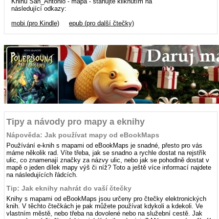
Knihu San_Antonio - mapa - stahujte kliknutím na
následující odkazy:
mobi (pro Kindle)
epub (pro další čtečky)
Tipy a návody pro mapy a eknihy
Nápověda: Jak používat mapy od eBookMaps
Používání e-knih s mapami od eBookMaps je snadné, přesto pro vás
máme několik rad. Víte třeba, jak se snadno a rychle dostat na rejstřík
ulic, co znamenají značky za názvy ulic, nebo jak se pohodlně dostat v
mapě o jeden dílek mapy výš či níž? Toto a ještě více informací najdete
na následujících řádcích.
Tip: Jak eknihy nahrát do vaší čtečky
Knihy s mapami od eBookMaps jsou určeny pro čtečky elektronických
knih. V těchto čtečkách je pak můžete používat kdykoli a kdekoli. Ve
vlastním městě, nebo třeba na dovolené nebo na služební cestě. Jak