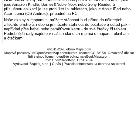
jsou Amazon Kindle, Barnes&Noble Nook nebo Sony Reader. S
příslušnou aplikací je lze prohlížet i v tabletech, jako je Apple iPad nebo
Acer Iconia (OS Android), případně na PC.
Naše eknihy s mapami si můžete stáhnout buď přímo do některých
z těchto přístrojů, nebo si je můžete stáhnout do počítače a odtud pak -
například přes kabel nebo paměťovou kartu - do své čtečky či tabletu.
Podrobnější rady najdete v našich článcích o práci s mapami, eknihami
a čtečkami.
©2011-2026 eBookMaps.com
Mapové podklady: © OpenStreetMap contributors, licence CC-BY-SA. Odvozená díla se
řídí stejnou licencí; uvádějte odkaz na eBookMaps.com.
Info:
OpenStreetMap
,
CC-BY-SA
.
Vydavatel: Bispiral, s.r.o. |
O nás
|
Pravidla tohoto webu a ochrana soukromí