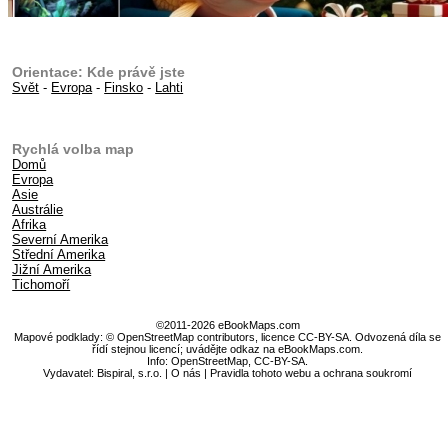
Orientace: Kde právě jste
Svět
-
Evropa
-
Finsko
-
Lahti
Rychlá volba map
Domů
Evropa
Asie
Austrálie
Afrika
Severní Amerika
Střední Amerika
Jižní Amerika
Tichomoří
©2011-2026 eBookMaps.com
Mapové podklady: © OpenStreetMap contributors, licence CC-BY-SA. Odvozená díla se
řídí stejnou licencí; uvádějte odkaz na eBookMaps.com.
Info:
OpenStreetMap
,
CC-BY-SA
.
Vydavatel: Bispiral, s.r.o. |
O nás
|
Pravidla tohoto webu a ochrana soukromí