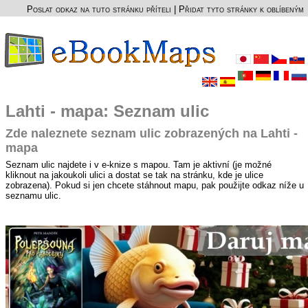
Poslat odkaz na tuto stránku příteli
|
Přidat tyto stránky k oblíbeným
Lahti - mapa: Seznam ulic
Zde naleznete seznam ulic zobrazených na Lahti -
mapa
Seznam ulic najdete i v e-knize s mapou. Tam je aktivní (je možné
kliknout na jakoukoli ulici a dostat se tak na stránku, kde je ulice
zobrazena). Pokud si jen chcete stáhnout mapu, pak použijte odkaz níže u
seznamu ulic.