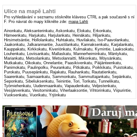
Ulice na mapě Lahti
Pro vyhledávání v seznamu stiskněte klávesu CTRL a pak současně s ní
F. Pro návrat do mapy klikněte zde:
mapa Lahti
Ainonkatu, Aleksanterinkatu, Askonkatu, Elokatu, Erkonkatu,
Hämeenkatu, Harjukatu, Harjulankatu, Heinäkatu, Hiljankatu,
Hirsimetsäntie, Hollolankatu, Huhtakatu, Huvilakatu, Iso-Paavolankatu,
Jaakonkatu, Jalkarannantie, Juustilankatu, Kannaksenkatu, Karjalankatu,
Kauppakatu, Kirkkokatu, Kiveriönkatu, Kulmakatu, Kymintie, Laaksokatu,
Louhenkatu, Loviisankatu, Mallaskatu, Mannerheiminkatu, Mäntykatu,
Mariankatu, Metsolankatu, Metsolanraitti, Mikonkatu, Möysänkatu,
Mutkakatu, Oikokatu, Onnelantie, Paasikivenkatu, Päijänteenkatu,
Panimokatu, Paulinpolku, Peurankatu, Pitkäkatu, Poikkikatu, Puistokatu,
Purokatu, Puusepänkatu, Rajakatu, Rauhankatu, Rautatienkatu,
Saarenkatu, Saimaankatu, Sammonkatu, Sammuttajankatu, Sepänkatu,
Seponkatu, Sibeliuksenkatu, Teinintie, Tori, Torikatu, Tunnelikatu,
Työmiehenkatu, Uudenmaankatu, Vapaudenkatu, Veljestenkatu,
Vesijärvenkatu, Vesitorninkatu, Viherlaaksontie, Vihtorinkatu, Viipurintie,
Vuoksenkatu, Vuorikatu, Yrjönkatu