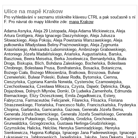
Ulice na mapě Krakow
Pro vyhledávání v seznamu stiskněte klávesu CTRL a pak současně s ní
F. Pro návrat do mapy klikněte zde:
mapa Krakow
Adama Asnyka, Aleja 29 Listopada, Aleja Adama Mickiewicza, Aleja
Artura Grottgera, Aleja Ignacego Daszyńskiego, Aleja Juliusza
Słowackiego, Aleja Pokoju, Aleja Powstania Warszawskiego, Aleja
pułkownika Władysława Beliny-Prażmowskiego, Aleja Zygmunta
Krasińskiego, Aleksandra Lubomirskiego, Ambrożego Grabowskiego,
Antoniego Józefa Madalińskiego, Ariańska, Augustiańska, Barska,
Basztowa, Beera Meiselsa, Berka Joselewicza, Bernardyńska, Biała
Droga, Biskupia, Blich, Bohdana Zaleskiego, Bocheńska, Bolesława
Chrobrego, Bolesława Prusa, Bonifraterska, Bosacka, Botaniczna,
Bożego Ciała, Bożego Miłosierdzia, Bratkowa, Brzozowa, Bulwar
Czerwieński, Bulwar Poleski, Bulwar Rodła, Bytomska, Ciemna,
Cieszyńska, Cypriana Kamila Norwida, Cystersów, Czarnowiejska,
Czechosłowacka, Czesława Miłosza, Czysta, Dajwór, Dębnicka, Długa,
Dojazdowa, Dolnych Młynów, Domki, Dr Ludwika Zamenhofa, Edmunda
Biernackiego, Elizy Orzeszkowej, Emila Zegadłowicza, Estery,
Fabryczna, Farmaceutów, Felicjanek, Filarecka, Flisacka, Floriana
Straszewskiego, Floriańska, Francesco Nullo, Franciszkańska, Fryderyka
Chopina, Garbarska, Garncarska, Gazowa, Generała Józefa Bema,
Generała Józefa Dwernickiego, Generała Józefa Sowińskiego, Generała
Kazimierza Pułaskiego, Gęsia, Gołębia, Grodzka, Grochowska,
Grunwaldzka, Grzegórzecka, Gustawa Herlinga-Grudzińskiego,
Gzymsików, Halicka, Helclów, Henryka Siemiradzkiego, Henryka
Sienkiewicza, Hugona Kołłątaja, Ignacego Jana Paderewskiego, Ignacego
Łukasiewicza, Jabłonowskich, Jagiellońska, Jakuba, Jana Dekerta, Jana i