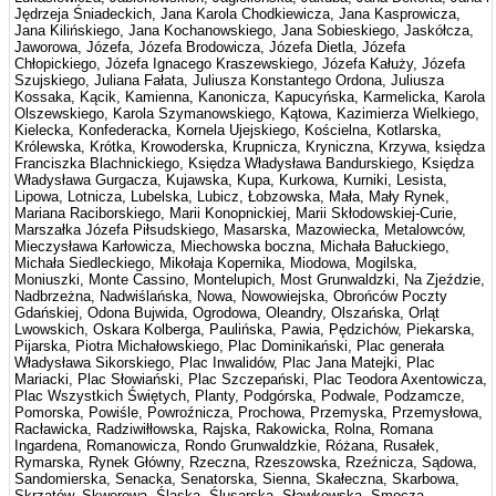
Jędrzeja Śniadeckich, Jana Karola Chodkiewicza, Jana Kasprowicza,
Jana Kilińskiego, Jana Kochanowskiego, Jana Sobieskiego, Jaskółcza,
Jaworowa, Józefa, Józefa Brodowicza, Józefa Dietla, Józefa
Chłopickiego, Józefa Ignacego Kraszewskiego, Józefa Kałuży, Józefa
Szujskiego, Juliana Fałata, Juliusza Konstantego Ordona, Juliusza
Kossaka, Kącik, Kamienna, Kanonicza, Kapucyńska, Karmelicka, Karola
Olszewskiego, Karola Szymanowskiego, Kątowa, Kazimierza Wielkiego,
Kielecka, Konfederacka, Kornela Ujejskiego, Kościelna, Kotlarska,
Królewska, Krótka, Krowoderska, Krupnicza, Kryniczna, Krzywa, księdza
Franciszka Blachnickiego, Księdza Władysława Bandurskiego, Księdza
Władysława Gurgacza, Kujawska, Kupa, Kurkowa, Kurniki, Lesista,
Lipowa, Lotnicza, Lubelska, Lubicz, Łobzowska, Mała, Mały Rynek,
Mariana Raciborskiego, Marii Konopnickiej, Marii Skłodowskiej-Curie,
Marszałka Józefa Piłsudskiego, Masarska, Mazowiecka, Metalowców,
Mieczysława Karłowicza, Miechowska boczna, Michała Bałuckiego,
Michała Siedleckiego, Mikołaja Kopernika, Miodowa, Mogilska,
Moniuszki, Monte Cassino, Montelupich, Most Grunwaldzki, Na Zjeździe,
Nadbrzeżna, Nadwiślańska, Nowa, Nowowiejska, Obrońców Poczty
Gdańskiej, Odona Bujwida, Ogrodowa, Oleandry, Olszańska, Orląt
Lwowskich, Oskara Kolberga, Paulińska, Pawia, Pędzichów, Piekarska,
Pijarska, Piotra Michałowskiego, Plac Dominikański, Plac generała
Władysława Sikorskiego, Plac Inwalidów, Plac Jana Matejki, Plac
Mariacki, Plac Słowiański, Plac Szczepański, Plac Teodora Axentowicza,
Plac Wszystkich Świętych, Planty, Podgórska, Podwale, Podzamcze,
Pomorska, Powiśle, Powroźnicza, Prochowa, Przemyska, Przemysłowa,
Racławicka, Radziwiłłowska, Rajska, Rakowicka, Rolna, Romana
Ingardena, Romanowicza, Rondo Grunwaldzkie, Różana, Rusałek,
Rymarska, Rynek Główny, Rzeczna, Rzeszowska, Rzeźnicza, Sądowa,
Sandomierska, Senacka, Senatorska, Sienna, Skałeczna, Skarbowa,
Skrzatów, Skwerowa, Śląska, Ślusarska, Sławkowska, Smocza,