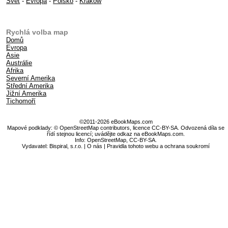
Svět
-
Evropa
-
Polsko
-
Krakow
Rychlá volba map
Domů
Evropa
Asie
Austrálie
Afrika
Severní Amerika
Střední Amerika
Jižní Amerika
Tichomoří
©2011-2026 eBookMaps.com
Mapové podklady: © OpenStreetMap contributors, licence CC-BY-SA. Odvozená díla se
řídí stejnou licencí; uvádějte odkaz na eBookMaps.com.
Info:
OpenStreetMap
,
CC-BY-SA
.
Vydavatel: Bispiral, s.r.o. |
O nás
|
Pravidla tohoto webu a ochrana soukromí