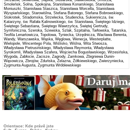
Smoleńsk, Solna, Spokojna, Stanisława Konarskiego, Stanisława
Moniuszki, Stanisława Staszica, Stanisława Worcella, Stanisława
Wyspiańskiego, Starowiślna, Stefana Batorego, Stefana Bobrowskiego,
Stokrotek, Stradomska, Strzelecka, Studencka, Sukiennicza, św.
Katarzyny, św. Rafała Kalinowskiego, św. Stanisława, Świętego Idziego,
Świętego Sebastiana, Świętego Wawrzyńca, Świętej Gertrudy,
Symfoniczna, Szeroka, Szewska, Szlak, Szpitalna, Tarłowska, Tatarska,
Teofila Lenartowicza, Topolowa, Tyniecka, Urzędnicza, Wacława Berenta,
Wandy, Warszawska, Wąska, Węglowa, Wenecja, Westerplatte,
Wielopole, Wincentego Pola, Wiślisko, Wiślna, Wita Stwosza,
Władysława Pietrusińskiego, Władysława Reymonta, Władysława
Syrokomli, Władysława Szafera, Wojciecha Bogusławskiego, Wrzesińska,
Wygoda, Zabłocie, Zacisze, Zagrody, Zamkowa, Zbigniewa Dunin-
Wąsowicza, Zbrojów, Zduńska, Żelazna, Żółkiewskiego, Zwierzyniecka,
Zygmunta Augusta, Zygmunta Wróblewskiego
Orientace: Kde právě jste