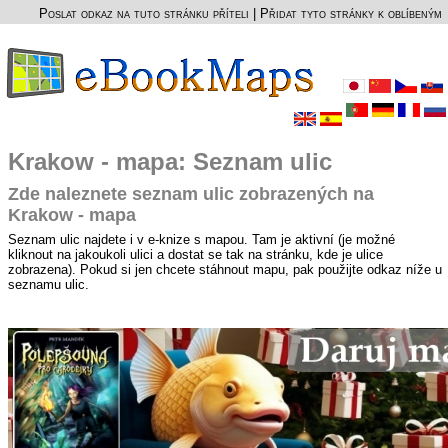
Poslat odkaz na tuto stránku příteli
|
Přidat tyto stránky k oblíbeným
Krakow - mapa: Seznam ulic
Zde naleznete seznam ulic zobrazených na
Krakow - mapa
Seznam ulic najdete i v e-knize s mapou. Tam je aktivní (je možné
kliknout na jakoukoli ulici a dostat se tak na stránku, kde je ulice
zobrazena). Pokud si jen chcete stáhnout mapu, pak použijte odkaz níže u
seznamu ulic.