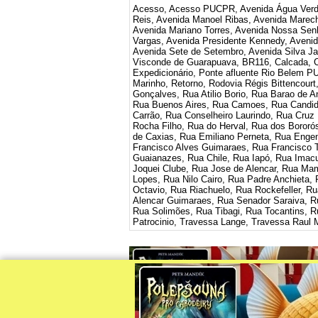
Acesso, Acesso PUCPR, Avenida Água Verde
Reis, Avenida Manoel Ribas, Avenida Marech
Avenida Mariano Torres, Avenida Nossa Senh
Vargas, Avenida Presidente Kennedy, Avenid
Avenida Sete de Setembro, Avenida Silva Jar
Visconde de Guarapuava, BR116, Calcada, Ca
Expedicionário, Ponte afluente Rio Belem PU
Marinho, Retorno, Rodovia Régis Bittencourt
Gonçalves, Rua Atilio Borio, Rua Barao de A
Rua Buenos Aires, Rua Camoes, Rua Candid
Carrão, Rua Conselheiro Laurindo, Rua Cru
Rocha Filho, Rua do Herval, Rua dos Boror
de Caxias, Rua Emiliano Perneta, Rua Enge
Francisco Alves Guimaraes, Rua Francisco 
Guaianazes, Rua Chile, Rua Iapó, Rua Imac
Joquei Clube, Rua Jose de Alencar, Rua M
Lopes, Rua Nilo Cairo, Rua Padre Anchieta, 
Octavio, Rua Riachuelo, Rua Rockefeller, R
Alencar Guimaraes, Rua Senador Saraiva, Rua
Rua Solimões, Rua Tibagi, Rua Tocantins, 
Patrocinio, Travessa Lange, Travessa Raul