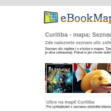
Curitiba - mapa: Sezna
Zde naleznete seznam ulic zob
Seznam ulic najdete i v e-knize s mapou. Tam j
je ulice zobrazena). Pokud si jen chcete stá
Ulice na mapě Curitiba
Pro vyhledávání v seznamu stiskněte kláves