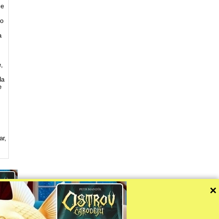
me
io
a
e,
da
e
ar,
×