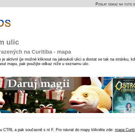
Poslat odkaz na tuto s
m ulic
razených na Curitiba - mapa
e aktivní (je možné kliknout na jakoukoli ulici a dostat se tak na stránku, k
hnout mapu, pak použijte odkaz níže u seznamu ulic.
u CTRL a pak současně s ní F. Pro návrat do mapy klikněte zde:
mapa Curit