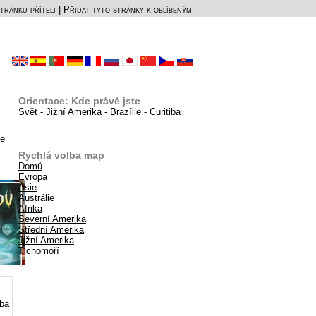
tránku příteli
|
Přidat tyto stránky k oblíbeným
Orientace: Kde právě jste
Svět
-
Jižní Amerika
-
Brazílie
-
Curitiba
de
Rychlá volba map
Domů
Evropa
Asie
Austrálie
Afrika
Severní Amerika
Střední Amerika
Jižní Amerika
Tichomoří
iba