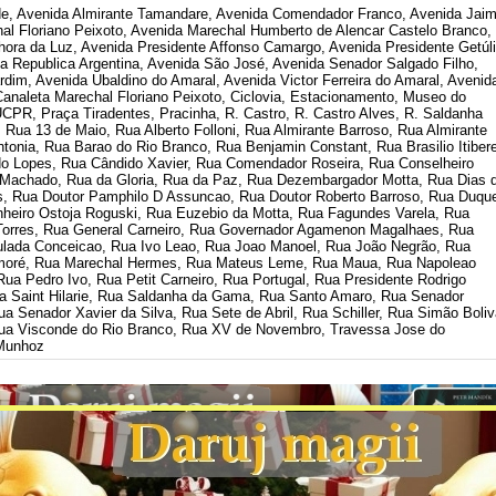
, Avenida Almirante Tamandare, Avenida Comendador Franco, Avenida Jai
al Floriano Peixoto, Avenida Marechal Humberto de Alencar Castelo Branco,
ora da Luz, Avenida Presidente Affonso Camargo, Avenida Presidente Getúl
a Republica Argentina, Avenida São José, Avenida Senador Salgado Filho,
dim, Avenida Ubaldino do Amaral, Avenida Victor Ferreira do Amaral, Avenid
naleta Marechal Floriano Peixoto, Ciclovia, Estacionamento, Museo do
CPR, Praça Tiradentes, Pracinha, R. Castro, R. Castro Alves, R. Saldanha
, Rua 13 de Maio, Rua Alberto Folloni, Rua Almirante Barroso, Rua Almirante
ntonia, Rua Barao do Rio Branco, Rua Benjamin Constant, Rua Brasilio Itiber
o Lopes, Rua Cândido Xavier, Rua Comendador Roseira, Rua Conselheiro
z Machado, Rua da Gloria, Rua da Paz, Rua Dezembargador Motta, Rua Dias 
ós, Rua Doutor Pamphilo D Assuncao, Rua Doutor Roberto Barroso, Rua Duqu
nheiro Ostoja Roguski, Rua Euzebio da Motta, Rua Fagundes Varela, Rua
Torres, Rua General Carneiro, Rua Governador Agamenon Magalhaes, Rua
ulada Conceicao, Rua Ivo Leao, Rua Joao Manoel, Rua João Negrão, Rua
amoré, Rua Marechal Hermes, Rua Mateus Leme, Rua Maua, Rua Napoleao
Rua Pedro Ivo, Rua Petit Carneiro, Rua Portugal, Rua Presidente Rodrigo
ua Saint Hilarie, Rua Saldanha da Gama, Rua Santo Amaro, Rua Senador
 Senador Xavier da Silva, Rua Sete de Abril, Rua Schiller, Rua Simão Boliv
Rua Visconde do Rio Branco, Rua XV de Novembro, Travessa Jose do
 Munhoz