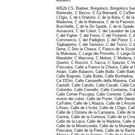
6052b CS, Badoer, Borgoloco, Borgoloco San Lorenzo, Botteri, C a Fianco ca'Pesaro, C a Fianco la Chiesa, C Angelo, C Berlendis, C Bezzo, C Ca Bernardi, C Ca'Bernardo, C Colombina, C de Ca'Mutio, C de L'Agnella, C de L'Aquila Nera, C de L'Ogio, C de L'Oratorio, C de la Bota, C de la Casseleria, C de la Donzela, C de la Fondaria, C de la Frescada, C de la Madonna, C de la Malvasia, C de la Passion, C de la Posta, C de la Sacrestia, C de la Verona, C de la Vida, C de le Burchielle, C de le Do Spade, C de le Spade, C de le Tre Crose, C de Mezo, C de Mezo de la Vida, C dei Albanesi, C dei Assassini, C dei Colori, C dei Lavadori de Lana, C dei Miracoli, C dei Pirieta, C dei Sbianchesini, C del Cafetier, C del Cristo, C del Figher, C del Forno, C del Frutariol, C del Magazen, C del Metivia, C del Morion, C del Nonzolo, C del Nuovo Commercio, C del Padiglion, C del Pistor, C del Scaleter, C del Spezier, C del Squero, C del Squero Vecchio, C del Tagliapietra, C del Tamossi, C del Tiozzi, C del Tragheto, C del Traghetto, C del Verrocchio, C del Volto, C della Scuola, C Dona, C Drio la Chiesa, C Fianco de la Scuola, C Fianco la Chiesa, C Gabrieli, C Grittio del Campanile, c Larga, C Larga de la Malvasia, C Larga dei Proverbi, C Larga Giacinto Gallina, C Largo Foscari, C Lionpardo, C Lombardo, C Malpaga, C Mandoler, C Marcona, C Meloni, C Modena, C Nasolin, C Nomboli, C Paternian, C Piovan, C Procuratie, C Quartier, C Querini, C Ruzzini, C Sacca, C Spezier, C Vendramin, C Widmann, C Zaguri, Calegheri, Call dei Stagneri o de la Fava, Calla Frezzaria, Calle a Fianco la Chiesa, Calle al Ponte de L'Anzolo, Calle al Ponte de la Guerra, Calle al Ponte S. Antonio, Calle Ariani, Calle Balastro, Calle Balbi, Calle Barbaro, Calle Barozzi, Calle Barucchi, Calle Bembo, Calle Benzon, Calle Bernardo, Calle Bognolo, Calle Boldu, Calle Bonfadina, Calle Bosello, Calle Bragadin O del Pinelli, Calle Bressana, Calle Bretana, Calle Ca' D'Oro, Calle Campiello della Masena, Calle Caotorta, Calle Capello, Calle Cappello, Calle Capuzzi, Calle Castagna, Calle Castelli, Calle Catullo, Calle Cavalli, Calle Cavanella, Calle Centani, Calle Cento Pietre, Calle Cocco o del Remer, Calle Colombo, Calle Comello, Calle Contarina, Calle Contarini Corfù, Calle Coppo, Calle Corner, Calle Corner o del Magazen, Calle Corner Piscopia, Calle Corrente, Calle Correr, Calle Corteloto, Calle Cremonese, Calle Crosera, Calle Crosetta, Calle da mosto dei colori, Calle da Ponte, Calle Dandolo, Calle de Borgoloco, Calle de Ca Businello, Calle de Ca'Bernardo, Calle de Ca'Falier, Calle de L'Abazia, Calle de L'Anzolo, Calle de L'Arco, Calle de L'Arco Detta Bon, Calle de L'Arsenal, Calle de L'Aseo, Calle de L'Isola, Calle de L'Ogio, Calle de L'Ogio o del Cafetier, Calle de l'oratorio o del suffragio, Calle de L'Orso, Calle de L'Ostaria de la Campana, Calle de la Bissa, Calle de la Canonica, Calle de la Cereria, Calle de la Colona, Calle de la Corona, Calle de la Cortesia, Calle de la Crose, Calle de la Fava, Calle de la Fenice, Calle de la Grega, Calle de la Chiesa, Calle de la Laca, Calle de la Madona, Calle de la Madoneta, Calle de la Madonna, Calle de la Malvasia, Calle de la Masena, Calle de la Misericordia, Calle de la Muneghe, Calle de la Nave, Calle de la Passion, Calle de la Pegola, Calle de la Pescaria, Calle de la Pietà, Calle de la Racheta, Calle de la Regina, Calle de la Rizza, Calle de la Saoneri, Calle de la Sbiaca, Calle de la Scimia, Calle de la Scola dei Boteri, Calle de la Sicurta, Calle de la Testa, Calle de la Toleta, Calle de la Verona, Calle de la Vida, Calle de la Vissiga, Calle de le Acque, Calle de le Altane, Calle de le Balanze, Calle de le Balote, Calle de le Bande, Calle de le Becarie, Calle de le Boteghe, Ca