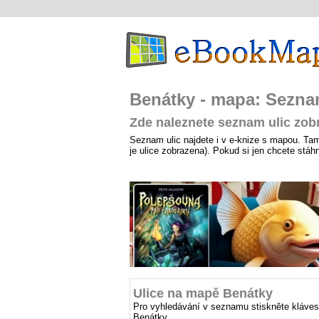
Benátky - mapa: Sezna
Zde naleznete seznam ulic zob
Seznam ulic najdete i v e-knize s mapou. Tam j
je ulice zobrazena). Pokud si jen chcete stá
Ulice na mapě Benátky
Pro vyhledávání v seznamu stiskněte kláves
Benátky