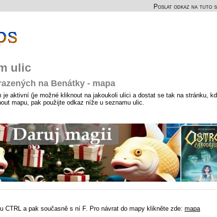
Poslat odkaz na tuto s
m ulic
razených na Benátky - mapa
e aktivní (je možné kliknout na jakoukoli ulici a dostat se tak na stránku, k
hnout mapu, pak použijte odkaz níže u seznamu ulic.
u CTRL a pak současně s ní F. Pro návrat do mapy klikněte zde:
mapa