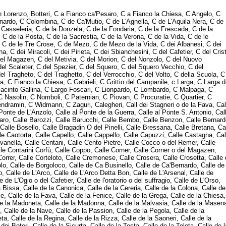
lle de le cadene, Calle de le capu, Calle de le Carozze, Calle de le Case Nove, Calle de le Colonete, Calle de le Colonette, Calle de le do Corte, Calle de le Erbe, Calle de le Chiovere, Calle de le Locande, Calle De Le Mandola, Calle de le Muneghete, Calle de le Oche, Calle de le Ostreghe, Calle de le Pignate, Calle de le Procuratie, Calle de le Rasse, Calle de le Schiavine, Calle de le Strazze, Calle de le Vele, Calle de Mezo, Calle de Mezzo, Calle de Pistor, Calle de Preti, Calle de S. Luca, Calle Degolin, Calle dei Albanesi, Calle dei Amai, Calle dei Armeni, Calle dei Avocati, Calle dei Baloni, Calle dei Bergamaschi, Calle dei Bombaseri, Calle dei Buranelli, Calle dei Cavalli, Calle dei Cavanis, Calle dei Cerchieri, Calle dei colori, Calle dei consorti, Calle dei Corazzeri, Calle dei Cordoni, Calle dei Corli, Calle dei Crociferi Vulgo Crosechier, Calle dei Fabbri, Calle dei Fontegheri, Calle dei Forni, Calle dei Frati, Calle dei Fuseri, Calle dei Greci, Calle dei Guardiani, Calle dei Legnami, Calle dei Monti, Calle dei Muti, Calle dei Orbi, Calle dei Ormesini, Calle dei Orti, Calle dei Pensieri, Calle dei Perleri, Calle dei Preti, Calle dei Preti Crosera, Calle dei Putti o Terazzera, Calle dei Saoneri, Calle dei Sartori, Calle dei Scudi, Calle dei Segretari, Calle Dei Spechieri, Calle dei Stagneri, Calle dei Todeschi, Calle dei Tredici Martiri, Calle dei Vedei, Calle dei Vechi, Calle dei Volti, Calle del Bastion, Calle del Bezzo, Calle del Cafetier, Calle del Cagnoleto, Calle del Calderer, Calle del Calice, Calle del Campaniel, Calle del Campaniel detta Civran, Calle del Campazzo, Calle del Capeler, Calle del Carbon, Calle del Carro, Calle del Cavalletto, Calle del Clero, Calle del Colonne, Calle del Console, Calle del Cristo, Calle del Diavolo, Calle del Dose, Calle del Dose da Ponte, Calle del Figher, Calle del Fonte, Calle del Fontego, Calle del Fontego dei Tedeschi, Calle del Forner, Calle del Forno, Calle del Frutariol, Calle del Fumo, Calle del Galiazzo, Calle del Galizzi, Calle del Gambaro, Calle del Gesu e Maria, Calle del Lion Blanco, Calle del Lovo, Calle del Luganegher, Calle del Magazen, Calle del Magazen o del Bastion, Calle del Megio, Calle del Milion, Calle del Mondo Novo, Calle del Navaro, Calle del Papadopoli, Calle del Paradiso, Calle del Pellegrin, Calle del Perdon, Calle del Pestrin, Calle del Piombo, Calle del Piovan, Calle del Pistor, Calle del Porton, Calle del Pozzetto, Calle del rabbia, Calle del Remedio, Calle del Remer, Calle del Ridotto, Calle del Sabion, Calle del Sangue, Calle del Sartor, Calle del Savia, Calle del sotoportego scuro, Calle del Spezier, Calle del Spizier, Calle del Stivaleto, Calle del Sturion, Calle del Tagiapiera, Calle del Teatro, Calle del Teatro o de la Commedia, Calle del Teatro S. Moise, Calle del Tedeum, Calle del Tentor, Calle del Theatro, Calle del Todeschini, Calle del Tragheto de la Madoneta, Calle del Tragheto de S. Lucia, Calle del Traghetto, Calle del Traghetto ca'Garzoni, Calle del Traghetto San Gregorio, Calle del Vin, Calle del Volto, Calle del Zinelli, Calle del'Aseo, Calle dell'Abbazia, Calle dell'Indorador, Calle dell'orto, Calle della Chiesa, Calle della Morte, Calle della Rose, Calle delle Carrozze, Calle delle Mende, Calle delle Turchette, Calle di Carmelitani, Calle di Mezo, Calle di Mezzo, Calle Dolera, Calle Dolfin, Calle Drasi, Calle Drio el Magazen, Calle Drio Errizo, Calle Drio L'Archivio, Calle Drio la Fava, Calle Drio la Chiesa, Calle Drio la Sacrestia, Calle e Corte Contarini, Calle e Corte del Bosego, Calle Emo, Calle Erizzo, Calle Fiubera, Calle Foscari, Calle Franchi, Calle Frezzaria, Calle Furlani, Calle Galiazza, Calle Gallion, Calle Gambara, Calle Gaspare Gozzi, Calle Gheltof o Loredan, Calle Ghetto Novissimo, Calle Giazzo, Calle Giustinian, Calle Goldoni, Calle Grandisca, Calle Gregolina, Calle Gritti, Calle Groppi, Calle L'Avogaria, Calle Lanza, Calle Lardoni, Calle Larga, Calle Larga de l'Ascension, Calle Larga dei Bari, Calle Larga dei Boteri, Calle Larga dei Ragusei, Calle Larga del Bevilacqua, Calle Larga del Clero, Calle Larga Lezze, Calle larga Nani, Calle Larga S. Lorenzo, Calle Larga San Marco, Calle Larga Vendramin, Calle Larga Windmann, Calle Lezza, Calle Lion, Calle Liuigo Torell, Calle Longa S. Caterina, Calle Longa Santa Maria Formosa, Calle Lunga, Calle Lunga Vendramin, Calle Maggioni, Calle Magno, Calle Malatin, Calle Malipiero, Calle Malvasia, Calle Marcello, Calle Marco Foscarini, Calle Martinengo Dalle, Calle Mazor, Calle Minelli, Calle Minotto, Calle Mocenigo Ca'Vechia, Calle Molin, Calle Moretta, Calle Moro Lin, Calle Morolin, Calle Morosina, Calle Morosini, Calle Muazzo, Calle Mussato, Calle Nani, Calle Nicolo Massa, Calle Nova, Calle Nova de S. Simon, Calle Nova dei Tabacchi, Calle Nuova del Rio Terrà, Calle Nuova Sant'Agnese, Calle Pedrocchi, Calle Pezzana, Calle Piantona, Calle Piasentina, Calle Piero Favretti Gia Colombina, Calle Pignoli, Calle Pisani, Calle Pompea, Calle Prima de la Donzela, Calle Priuli, Calle Priuli dei Cavaletti, Calle Pugliese, Calle Redivo, Calle Renier, Calle Riello, Calle Rombiasio, Calle Rossi, Calle S. Andrea, Calle S. Antonio, Calle S. Basso, Calle S. Francesco, Calle S. Gallo, Calle S. Lorenzo, Calle S. Matio, Calle S. Pantalon, Calle S. Scolastica, Calle S. Zorzi, Calle S. Zuane, Calle S. Zulian gia del Strazzariol, Calle Saffa, Calle San Cristoforo, Calle San Gregorio, Calle Scaleta, Calle Seconda dei Orbi, Calle Seconda dei Saoneri, Calle Seconda del Cristo, Calle Schiavolina, Calle Soranzo, Calle Sporca, Calle Stella, Calle Stetta Lipoli, Calle Streta, Calle Stretta, Calle Terazzera, Calle Tiepolo, Calle Tintoretto, Calle Toleta, Calle Tornelli, Calle Toscana, Calle Trevisan, Calle Trevisana O Cicogna, Calle Tron, Calle Va al Ponte de L'Anzolo, Calle va in Campo, Calle Vallaresso, Calle Varisco, Calle Venier, Calle Venzato, Calle Verdi, Calle Vitturi o Falier, Calle Volto, Calle Zancani, Calle Zen, Calle Zoccolo, Calle Zon, Calle Zorzi, Calle Zotti, Callesela Maruzzi, Callesela Rota, Campiello Barbaro, Campiello Bruno Crovato già San Canzian, Campiello Calbo, Campiello de la fraterna, CAMPIELLO DEI GUARDIANI, Campiello dei Trevisani, Campiello del Squero, Campiello delle Scuole, Campiello drio Ca'