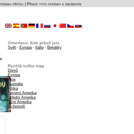
tránku příteli
|
Přidat tyto stránky k oblíbeným
Orientace: Kde právě jste
Svět
-
Evropa
-
Itálie
-
Benátky
de
Rychlá volba map
Domů
Evropa
Asie
Austrálie
Afrika
Severní Amerika
Střední Amerika
Jižní Amerika
Tichomoří