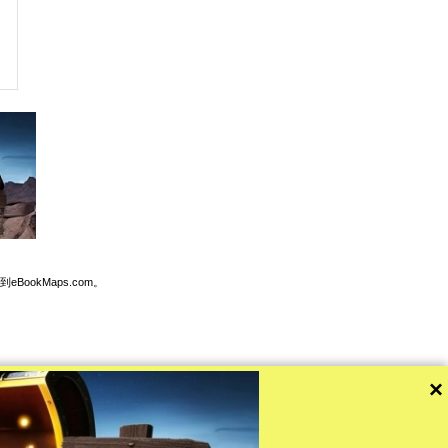
BookMaps.com。
×