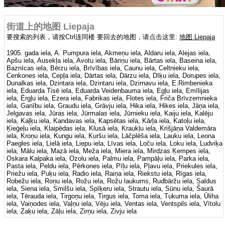
街道上的地图 Liepaja
要搜索的列表，请按Ctrl连同楼 要回去的地图，请点击这里:
地图 Liepaja
1905. gada iela, A. Pumpura iela, Akmeņu iela, Aldaru iela, Alejas iela,
Apšu iela, Ausekļa iela, Avotu iela, Bāriņu iela, Bārtas iela, Baseina iela,
Baznīcas iela, Bērzu iela, Brīvības iela, Caunu iela, Celtnieku iela,
Cenkones iela, Cepļa iela, Dārtas iela, Dārzu iela, Dīķu iela, Dorupes iela,
Dunalkas iela, Dzintara iela, Dzintaru iela, Dzirnavu iela, E.Rimbenieka
iela, Eduarda Tisē iela, Eduarda Veidenbauma iela, Egļu iela, Emīlijas
iela, Ērgļu iela, Ezera iela, Fabrikas iela, Flotes iela, Friča Brīvzemnieka
iela, Ganību iela, Graudu iela, Grāvju iela, Hika iela, Hikes iela, Jāņa iela,
Jelgavas iela, Jūras iela, Jūrmalas iela, Jūrnieku iela, Kaiju iela, Kalēju
iela, Kaļķu iela, Kandavas iela, Kapsētas iela, Kārļa iela, Katoļu iela,
Ķieģeļu iela, Klaipēdas iela, Klusā iela, Kraukļu iela, Krišjāņa Valdemāra
iela, Kroņu iela, Kungu iela, Kuršu iela, Lāčplēša iela, Lauku iela, Leona
Paegles iela, Lielā iela, Liepu iela, Līvas iela, Loču iela, Loku iela, Ludviķa
iela, Mālu iela, Mazā iela, Meža iela, Miera iela, Mirdzas Ķempes iela,
Oskara Kalpaka iela, Ozolu iela, Palmu iela, Pampāļu iela, Parka iela,
Pasta iela, Peldu iela, Pērkones iela, Pīļu iela, Pļavu iela, Priekules iela,
Priežu iela, Puķu iela, Radio iela, Raiņa iela, Riekstu iela, Rīgas iela,
Robežu iela, Roņu iela, Rožu iela, Rožu laukums, Rudbāržu iela, Saldus
iela, Siena iela, Smilšu iela, Spīķeru iela, Strautu iela, Sūnu iela, Šaurā
iela, Tērauda iela, Tirgoņu iela, Tirgus iela, Toma iela, Tukuma iela, Ūliha
iela, Vaiņodes iela, Vaļņu iela, Vēju iela, Ventas iela, Ventspils iela, Vītolu
iela, Zaķu iela, Zāļu iela, Zirņu iela, Zivju iela