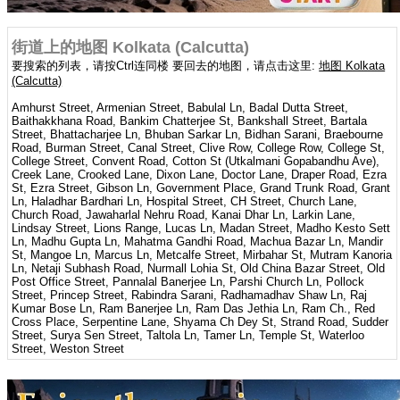
街道上的地图 Kolkata (Calcutta)
要搜索的列表，请按Ctrl连同楼 要回去的地图，请点击这里:
地图 Kolkata
(Calcutta)
Amhurst Street, Armenian Street, Babulal Ln, Badal Dutta Street,
Baithakkhana Road, Bankim Chatterjee St, Bankshall Street, Bartala
Street, Bhattacharjee Ln, Bhuban Sarkar Ln, Bidhan Sarani, Braebourne
Road, Burman Street, Canal Street, Clive Row, College Row, College St,
College Street, Convent Road, Cotton St (Utkalmani Gopabandhu Ave),
Creek Lane, Crooked Lane, Dixon Lane, Doctor Lane, Draper Road, Ezra
St, Ezra Street, Gibson Ln, Government Place, Grand Trunk Road, Grant
Ln, Haladhar Bardhari Ln, Hospital Street, CH Street, Church Lane,
Church Road, Jawaharlal Nehru Road, Kanai Dhar Ln, Larkin Lane,
Lindsay Street, Lions Range, Lucas Ln, Madan Street, Madho Kesto Sett
Ln, Madhu Gupta Ln, Mahatma Gandhi Road, Machua Bazar Ln, Mandir
St, Mangoe Ln, Marcus Ln, Metcalfe Street, Mirbahar St, Mutram Kanoria
Ln, Netaji Subhash Road, Nurmall Lohia St, Old China Bazar Street, Old
Post Office Street, Pannalal Banerjee Ln, Parshi Church Ln, Pollock
Street, Princep Street, Rabindra Sarani, Radhamadhav Shaw Ln, Raj
Kumar Bose Ln, Ram Banerjee Ln, Ram Das Jethia Ln, Ram Ch., Red
Cross Place, Serpentine Lane, Shyama Ch Dey St, Strand Road, Sudder
Street, Surya Sen Street, Taltola Ln, Tamer Ln, Temple St, Waterloo
Street, Weston Street