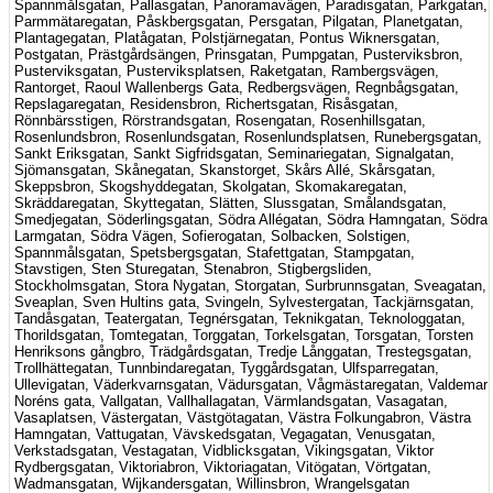
Spannmålsgatan, Pallasgatan, Panoramavägen, Paradisgatan, Parkgatan,
Parmmätaregatan, Påskbergsgatan, Persgatan, Pilgatan, Planetgatan,
Plantagegatan, Platågatan, Polstjärnegatan, Pontus Wiknersgatan,
Postgatan, Prästgårdsängen, Prinsgatan, Pumpgatan, Pusterviksbron,
Pusterviksgatan, Pusterviksplatsen, Raketgatan, Rambergsvägen,
Rantorget, Raoul Wallenbergs Gata, Redbergsvägen, Regnbågsgatan,
Repslagaregatan, Residensbron, Richertsgatan, Risåsgatan,
Rönnbärsstigen, Rörstrandsgatan, Rosengatan, Rosenhillsgatan,
Rosenlundsbron, Rosenlundsgatan, Rosenlundsplatsen, Runebergsgatan,
Sankt Eriksgatan, Sankt Sigfridsgatan, Seminariegatan, Signalgatan,
Sjömansgatan, Skånegatan, Skanstorget, Skårs Allé, Skårsgatan,
Skeppsbron, Skogshyddegatan, Skolgatan, Skomakaregatan,
Skräddaregatan, Skyttegatan, Slätten, Slussgatan, Smålandsgatan,
Smedjegatan, Söderlingsgatan, Södra Allégatan, Södra Hamngatan, Södra
Larmgatan, Södra Vägen, Sofierogatan, Solbacken, Solstigen,
Spannmålsgatan, Spetsbergsgatan, Stafettgatan, Stampgatan,
Stavstigen, Sten Sturegatan, Stenabron, Stigbergsliden,
Stockholmsgatan, Stora Nygatan, Storgatan, Surbrunnsgatan, Sveagatan,
Sveaplan, Sven Hultins gata, Svingeln, Sylvestergatan, Tackjärnsgatan,
Tandåsgatan, Teatergatan, Tegnérsgatan, Teknikgatan, Teknologgatan,
Thorildsgatan, Tomtegatan, Torggatan, Torkelsgatan, Torsgatan, Torsten
Henriksons gångbro, Trädgårdsgatan, Tredje Långgatan, Trestegsgatan,
Trollhättegatan, Tunnbindaregatan, Tyggårdsgatan, Ulfsparregatan,
Ullevigatan, Väderkvarnsgatan, Vädursgatan, Vågmästaregatan, Valdemar
Noréns gata, Vallgatan, Vallhallagatan, Värmlandsgatan, Vasagatan,
Vasaplatsen, Västergatan, Västgötagatan, Västra Folkungabron, Västra
Hamngatan, Vattugatan, Vävskedsgatan, Vegagatan, Venusgatan,
Verkstadsgatan, Vestagatan, Vidblicksgatan, Vikingsgatan, Viktor
Rydbergsgatan, Viktoriabron, Viktoriagatan, Vitögatan, Vörtgatan,
Wadmansgatan, Wijkandersgatan, Willinsbron, Wrangelsgatan