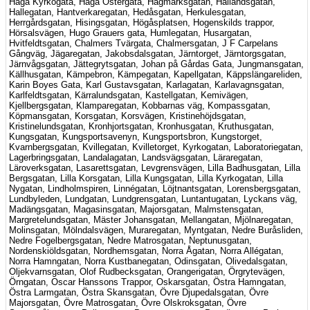
Haga Kyrkogata, Haga Östergata, Hagmarksgatan, Hallandsgatan,
Hallegatan, Hantverkaregatan, Hedåsgatan, Herkulesgatan,
Herrgårdsgatan, Hisingsgatan, Högåsplatsen, Hogenskilds trappor,
Hörsalsvägen, Hugo Grauers gata, Humlegatan, Husargatan,
Hvitfeldtsgatan, Chalmers Tvärgata, Chalmersgatan, J F Carpelans
Gångväg, Jägaregatan, Jakobsdalsgatan, Järntorget, Järntorgsgatan,
Järnvågsgatan, Jättegrytsgatan, Johan på Gårdas Gata, Jungmansgatan,
Källhusgatan, Kämpebron, Kämpegatan, Kapellgatan, Käppslängareliden,
Karin Boyes Gata, Karl Gustavsgatan, Karlagatan, Karlavagnsgatan,
Karlfeldtsgatan, Kärralundsgatan, Kastellgatan, Kemivägen,
Kjellbergsgatan, Klamparegatan, Kobbarnas väg, Kompassgatan,
Köpmansgatan, Korsgatan, Korsvägen, Kristinehöjdsgatan,
Kristinelundsgatan, Kronhjortsgatan, Kronhusgatan, Kruthusgatan,
Kungsgatan, Kungsportsavenyn, Kungsportsbron, Kungstorget,
Kvarnbergsgatan, Kvillegatan, Kvilletorget, Kyrkogatan, Laboratoriegatan,
Lagerbringsgatan, Landalagatan, Landsvägsgatan, Läraregatan,
Läroverksgatan, Lasarettsgatan, Levgrensvägen, Lilla Badhusgatan, Lilla
Bergsgatan, Lilla Korsgatan, Lilla Kungsgatan, Lilla Kyrkogatan, Lilla
Nygatan, Lindholmspiren, Linnégatan, Löjtnantsgatan, Lorensbergsgatan,
Lundbyleden, Lundgatan, Lundgrensgatan, Luntantugatan, Lyckans väg,
Madängsgatan, Magasinsgatan, Majorsgatan, Malmstensgatan,
Margretelundsgatan, Mäster Johansgatan, Mellangatan, Mjölnaregatan,
Molinsgatan, Mölndalsvägen, Muraregatan, Myntgatan, Nedre Buråsliden,
Nedre Fogelbergsgatan, Nedre Matrosgatan, Neptunusgatan,
Nordenskiöldsgatan, Nordhemsgatan, Norra Ågatan, Norra Allégatan,
Norra Hamngatan, Norra Kustbanegatan, Odinsgatan, Olivedalsgatan,
Oljekvarnsgatan, Olof Rudbecksgatan, Orangerigatan, Örgrytevägen,
Örngatan, Oscar Hanssons Trappor, Oskarsgatan, Östra Hamngatan,
Östra Larmgatan, Östra Skansgatan, Övre Djupedalsgatan, Övre
Majorsgatan, Övre Matrosgatan, Övre Olskroksgatan, Övre