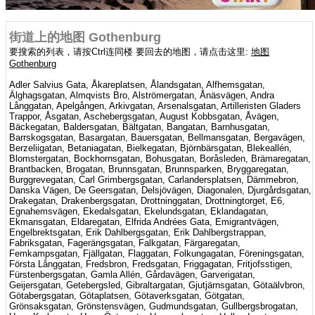
街道上的地图 Gothenburg
要搜索的列表，请按Ctrl连同楼 要回去的地图，请点击这里:
地图
Gothenburg
Adler Salvius Gata, Åkareplatsen, Ålandsgatan, Alfhemsgatan,
Älghagsgatan, Almqvists Bro, Alströmergatan, Ånäsvägen, Andra
Långgatan, Apelgången, Arkivgatan, Arsenalsgatan, Artilleristen Gladers
Trappor, Åsgatan, Aschebergsgatan, August Kobbsgatan, Åvägen,
Bäckegatan, Baldersgatan, Bältgatan, Bangatan, Barnhusgatan,
Barrskogsgatan, Basargatan, Bauersgatan, Bellmansgatan, Bergavägen,
Berzeliigatan, Betaniagatan, Bielkegatan, Björnbärsgatan, Blekeallén,
Blomstergatan, Bockhornsgatan, Bohusgatan, Boråsleden, Brämaregatan,
Brantbacken, Brogatan, Brunnsgatan, Brunnsparken, Bryggaregatan,
Burggrevegatan, Carl Grimbergsgatan, Carlandersplatsen, Dämmebron,
Danska Vägen, De Geersgatan, Delsjövägen, Diagonalen, Djurgårdsgatan,
Drakegatan, Drakenbergsgatan, Drottninggatan, Drottningtorget, E6,
Egnahemsvägen, Ekedalsgatan, Ekelundsgatan, Eklandagatan,
Ekmansgatan, Eldaregatan, Elfrida Andrées Gata, Emigrantvägen,
Engelbrektsgatan, Erik Dahlbergsgatan, Erik Dahlbergstrappan,
Fabriksgatan, Fagerängsgatan, Falkgatan, Färgaregatan,
Femkampsgatan, Fjällgatan, Flaggatan, Folkungagatan, Föreningsgatan,
Första Långgatan, Fredsbron, Fredsgatan, Friggagatan, Fritjofsstigen,
Fürstenbergsgatan, Gamla Allén, Gårdavägen, Garverigatan,
Geijersgatan, Getebergsled, Gibraltargatan, Gjutjärnsgatan, Götaälvbron,
Götabergsgatan, Götaplatsen, Götaverksgatan, Götgatan,
Grönsaksgatan, Grönstensvägen, Gudmundsgatan, Gullbergsbrogatan,