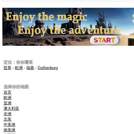
定位：你在哪里
世界
-
欧洲
-
瑞典
-
Gothenburg
选择你的地图
首页
欧洲
亚洲
澳大利亚
非洲
北美
中美洲
南美洲