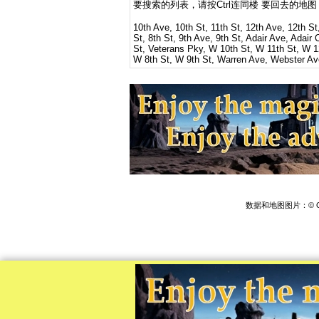
要搜索的列表，请按Ctrl连同楼 要回去的地
10th Ave, 10th St, 11th St, 12th Ave, 12th St,
St, 8th St, 9th Ave, 9th St, Adair Ave, Adai
St, Veterans Pky, W 10th St, W 11th St, W 1
W 8th St, W 9th St, Warren Ave, Webster Av
数据和地图图片：© Op