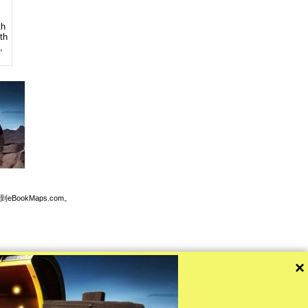
th
th
,
BookMaps.com。
×