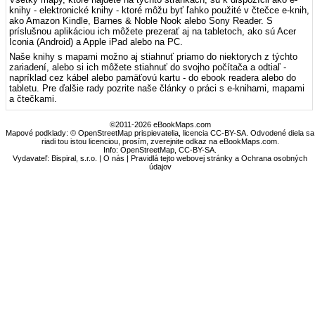
knihy - elektronické knihy - ktoré môžu byť ľahko použité v čtečce e-knih,
ako Amazon Kindle, Barnes & Noble Nook alebo Sony Reader. S
príslušnou aplikáciou ich môžete prezerať aj na tabletoch, ako sú Acer
Iconia (Android) a Apple iPad alebo na PC.
Naše knihy s mapami možno aj stiahnuť priamo do niektorych z týchto
zariadení, alebo si ich môžete stiahnuť do svojho počítača a odtiaľ -
napríklad cez kábel alebo pamäťovú kartu - do ebook readera alebo do
tabletu. Pre ďalšie rady pozrite naše články o práci s e-knihami, mapami
a čtečkami.
©2011-2026 eBookMaps.com
Mapové podklady: © OpenStreetMap prispievatelia, licencia CC-BY-SA. Odvodené diela sa
riadi tou istou licenciou, prosím, zverejnite odkaz na eBookMaps.com.
Info:
OpenStreetMap
,
CC-BY-SA
.
Vydavateľ: Bispiral, s.r.o. |
O nás
|
Pravidlá tejto webovej stránky a Ochrana osobných
údajov