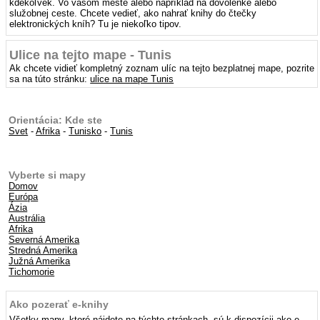
kdekoľvek. Vo vašom meste alebo napríklad na dovolenke alebo
služobnej ceste. Chcete vedieť, ako nahrať knihy do čtečky
elektronických kníh? Tu je niekoľko tipov.
Ulice na tejto mape - Tunis
Ak chcete vidieť kompletný zoznam ulíc na tejto bezplatnej mape, pozrite
sa na túto stránku:
ulice na mape Tunis
Orientácia: Kde ste
Svet
-
Afrika
-
Tunisko
-
Tunis
Vyberte si mapy
Domov
Európa
Ázia
Austrália
Afrika
Severná Amerika
Stredná Amerika
Južná Amerika
Tichomorie
Ako pozerať e-knihy
Všetky mapy, ktoré nájdete na týchto stránkach, sú k dispozícii ako e-