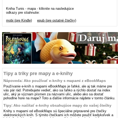
Kniha Tunis - mapa - kliknite na nasledujúce
odkazy pre stiahnutie:
mobi (pre Kindle)
epub (pre ostatné čtečky)
Tipy a triky pre mapy a e-knihy
Nápoveda: Ako používať e-knihy s mapami z eBookMaps
Používanie e-kníh s mapami eBookMaps je ľahké, ale aj tak máme pre
vás pár rád. Potrebujete vedieť, ako sa ľahko a rýchlo dostať na index
ulíc, aký je význam písmen za názvami ulíc, alebo ako sa dostať
pohodlne hore na mape? Toto a ďalšie informácie nájdete v tomto článku.
Tipy: Ako načítať e-knihy obsahujúce mapy do vašej čtečky
Knihy s mapami od eBookMaps sú špeciálne pripravené pre čtečky
elektronických kníh. S týmito čtečkami ich môžete použiť kedykoľvek a