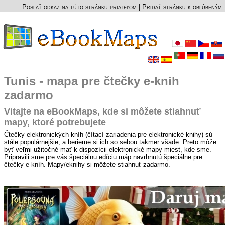
Poslať odkaz na túto stránku priateľom
|
Pridať stránku k obľúbeným
Tunis - mapa pre čtečky e-knih
zadarmo
Vitajte na eBookMaps, kde si môžete stiahnuť
mapy, ktoré potrebujete
Čtečky elektronických kníh (čítací zariadenia pre elektronické knihy) sú
stále populárnejšie, a berieme si ich so sebou takmer všade. Preto môže
byť veľmi užitočné mať k dispozícii elektronické mapy miest, kde sme.
Pripravili sme pre vás špeciálnu edíciu máp navrhnutú špeciálne pre
čtečky e-kníh. Mapy/eknihy si môžete stiahnuť zadarmo.