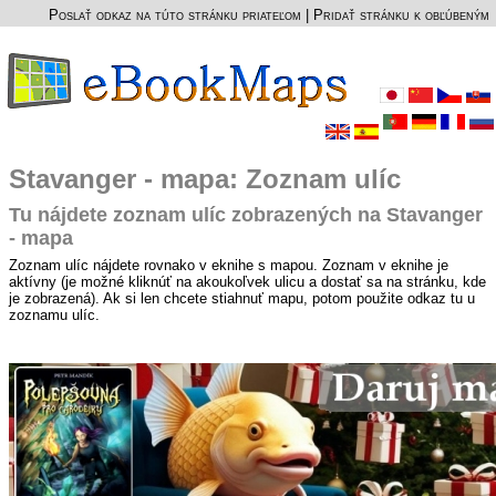
Poslať odkaz na túto stránku priateľom
|
Pridať stránku k obľúbeným
Stavanger - mapa: Zoznam ulíc
Tu nájdete zoznam ulíc zobrazených na Stavanger
- mapa
Zoznam ulíc nájdete rovnako v eknihe s mapou. Zoznam v eknihe je
aktívny (je možné kliknúť na akoukoľvek ulicu a dostať sa na stránku, kde
je zobrazená). Ak si len chcete stiahnuť mapu, potom použite odkaz tu u
zoznamu ulíc.