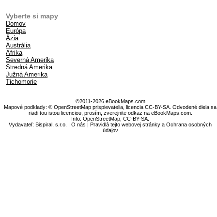
Vyberte si mapy
Domov
Európa
Ázia
Austrália
Afrika
Severná Amerika
Stredná Amerika
Južná Amerika
Tichomorie
©2011-2026 eBookMaps.com
Mapové podklady: © OpenStreetMap prispievatelia, licencia CC-BY-SA. Odvodené diela sa
riadi tou istou licenciou, prosím, zverejnite odkaz na eBookMaps.com.
Info:
OpenStreetMap
,
CC-BY-SA
.
Vydavateľ: Bispiral, s.r.o. |
O nás
|
Pravidlá tejto webovej stránky a Ochrana osobných
údajov