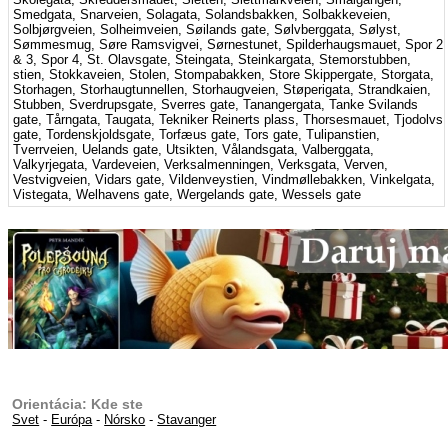
Smedgata, Snarveien, Solagata, Solandsbakken, Solbakkeveien,
Solbjørgveien, Solheimveien, Søilands gate, Sølvberggata, Sølyst,
Sømmesmug, Søre Ramsvigvei, Sørnestunet, Spilderhaugsmauet, Spor 2
& 3, Spor 4, St. Olavsgate, Steingata, Steinkargata, Stemorstubben,
stien, Stokkaveien, Stolen, Stompabakken, Store Skippergate, Storgata,
Storhagen, Storhaugtunnellen, Storhaugveien, Støperigata, Strandkaien,
Stubben, Sverdrupsgate, Sverres gate, Tanangergata, Tanke Svilands
gate, Tårngata, Taugata, Tekniker Reinerts plass, Thorsesmauet, Tjodolvs
gate, Tordenskjoldsgate, Torfæus gate, Tors gate, Tulipanstien,
Tverrveien, Uelands gate, Utsikten, Vålandsgata, Valberggata,
Valkyrjegata, Vardeveien, Verksalmenningen, Verksgata, Verven,
Vestvigveien, Vidars gate, Vildenveystien, Vindmøllebakken, Vinkelgata,
Vistegata, Welhavens gate, Wergelands gate, Wessels gate
Orientácia: Kde ste
Svet
-
Európa
-
Nórsko
-
Stavanger