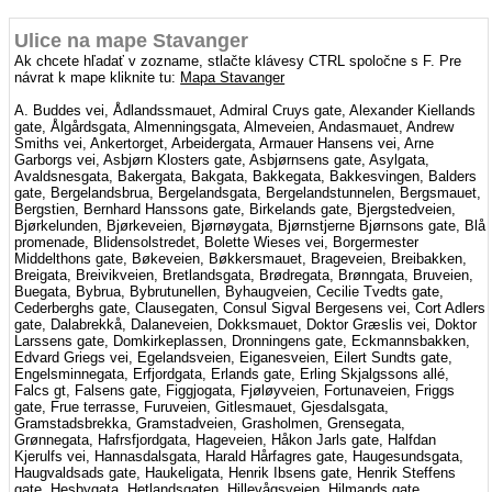
Ulice na mape Stavanger
Ak chcete hľadať v zozname, stlačte klávesy CTRL spoločne s F. Pre
návrat k mape kliknite tu:
Mapa Stavanger
A. Buddes vei, Ådlandssmauet, Admiral Cruys gate, Alexander Kiellands
gate, Ålgårdsgata, Almenningsgata, Almeveien, Andasmauet, Andrew
Smiths vei, Ankertorget, Arbeidergata, Armauer Hansens vei, Arne
Garborgs vei, Asbjørn Klosters gate, Asbjørnsens gate, Asylgata,
Avaldsnesgata, Bakergata, Bakgata, Bakkegata, Bakkesvingen, Balders
gate, Bergelandsbrua, Bergelandsgata, Bergelandstunnelen, Bergsmauet,
Bergstien, Bernhard Hanssons gate, Birkelands gate, Bjergstedveien,
Bjørkelunden, Bjørkeveien, Bjørnøygata, Bjørnstjerne Bjørnsons gate, Blå
promenade, Blidensolstredet, Bolette Wieses vei, Borgermester
Middelthons gate, Bøkeveien, Bøkkersmauet, Brageveien, Breibakken,
Breigata, Breivikveien, Bretlandsgata, Brødregata, Brønngata, Bruveien,
Buegata, Bybrua, Bybrutunellen, Byhaugveien, Cecilie Tvedts gate,
Cederberghs gate, Clausegaten, Consul Sigval Bergesens vei, Cort Adlers
gate, Dalabrekkå, Dalaneveien, Dokksmauet, Doktor Græslis vei, Doktor
Larssens gate, Domkirkeplassen, Dronningens gate, Eckmannsbakken,
Edvard Griegs vei, Egelandsveien, Eiganesveien, Eilert Sundts gate,
Engelsminnegata, Erfjordgata, Erlands gate, Erling Skjalgssons allé,
Falcs gt, Falsens gate, Figgjogata, Fjøløyveien, Fortunaveien, Friggs
gate, Frue terrasse, Furuveien, Gitlesmauet, Gjesdalsgata,
Gramstadsbrekka, Gramstadveien, Grasholmen, Grensegata,
Grønnegata, Hafrsfjordgata, Hageveien, Håkon Jarls gate, Halfdan
Kjerulfs vei, Hannasdalsgata, Harald Hårfagres gate, Haugesundsgata,
Haugvaldsads gate, Haukeligata, Henrik Ibsens gate, Henrik Steffens
gate, Hesbygata, Hetlandsgaten, Hillevågsveien, Hilmands gate,