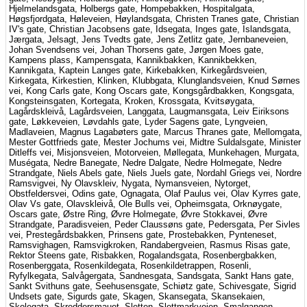
Hjelmelandsgata, Holbergs gate, Hompebakken, Hospitalgata,
Høgsfjordgata, Høleveien, Høylandsgata, Christen Tranes gate, Christian
IV's gate, Christian Jacobsens gate, Idsegata, Inges gate, Islandsgata,
Jærgata, Jelsagt, Jens Tvedts gate, Jens Zetlitz gate, Jernbaneveien,
Johan Svendsens vei, Johan Thorsens gate, Jørgen Moes gate,
Kampens plass, Kampensgata, Kannikbakken, Kannikbekken,
Kannikgata, Kaptein Langes gate, Kirkebakken, Kirkegårdsveien,
Kirkegata, Kirkestien, Klinken, Klubbgata, Klunglandsveien, Knud Sørnes
vei, Kong Carls gate, Kong Oscars gate, Kongsgårdbakken, Kongsgata,
Kongsteinsgaten, Kortegata, Kroken, Krossgata, Kvitsøygata,
Lagårdskleivå, Lagårdsveien, Langgata, Laugmansgata, Leiv Eiriksons
gate, Løkkeveien, Løvdahls gate, Lyder Sagens gate, Lyngveien,
Madlaveien, Magnus Lagabøters gate, Marcus Thranes gate, Mellomgata,
Mester Gottfrieds gate, Mester Jochums vei, Midtre Suldalsgate, Minister
Ditleffs vei, Misjonsveien, Motorveien, Møllegata, Munkehagen, Murgata,
Muségata, Nedre Banegate, Nedre Dalgate, Nedre Holmegate, Nedre
Strandgate, Niels Abels gate, Niels Juels gate, Nordahl Griegs vei, Nordre
Ramsvigvei, Ny Olavskleiv, Nygata, Nymansveien, Nytorget,
Obstfeldersvei, Odins gate, Ognagata, Olaf Paulus vei, Olav Kyrres gate,
Olav Vs gate, Olavskleivå, Ole Bulls vei, Opheimsgata, Orknøygate,
Oscars gate, Østre Ring, Øvre Holmegate, Øvre Stokkavei, Øvre
Strandgate, Paradisveien, Peder Claussøns gate, Pedersgata, Per Sivles
vei, Prestegårdsbakken, Prinsens gate, Prostebakken, Pynteneset,
Ramsvighagen, Ramsvigkroken, Randabergveien, Rasmus Risas gate,
Rektor Steens gate, Risbakken, Rogalandsgata, Rosenbergbakken,
Rosenberggata, Rosenkildegata, Rosenkildetrappen, Rosenli,
Ryfylkegata, Salvågergata, Sandnesgata, Sandsgata, Sankt Hans gate,
Sankt Svithuns gate, Seehusensgate, Schiøtz gate, Schivesgate, Sigrid
Undsets gate, Sigurds gate, Skagen, Skansegata, Skansekaien,
Skolegata, Skreddersmauet, Sletten, Slettmarkveien, Smalgangen,