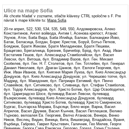
Ulice na mape Sofia
Ak chcete hľadať v zozname, stlačte klávesy CTRL spoločne s F. Pre
návrat k mape kliknite tu:
Mapa Sofia
20-ти април, 522, 530, 534, 535, 549, 550, Алдомировска, Алеко
Константинов, Ангел войвода, Антим I, Асенова крепост, Атанас
Узунов, Атон, Баба Вида, Баба Илийца, Балкан, Балканджи Йово,
Батак, Беласица, Богдан, Борис Христов, Боруй, Ботьо Петков,
Бояджик, Братя Жекови, Братя Миладинови, Братя Пешеви,
Брацигово, Брегалница, Брезник, Бричебор, Брод, бул. Акад. Иван
Евстатиев Гешов, бул. Александър Стамболийски, бул. Васил
Левски, бул. Витоша, бул. Владимир Вазов, бул. Ген. Михаил
Скобелев, бул. Ген. Н. Г. Столетов, бул. Ген. Тотлебен, бул. Генерал
Данаил Николаев, бул. Драган Цанков, бул. Евлоги Георгиев, бул.
Инж. Иван Иванов, бул. Княгиня Мария Луиза, бул. Княз Александър
Дондуков, бул. Княз Александър Дондуков; ул. Черешово топче, бул.
Мадрид, бул. Македония, бул. Патриарх Евтимий, бул. Пенчо
Славейков, бул. Ситняково, бул. Сливница, бул. Стефан Стамболов,
бул. Тодор Александров, бул. Христо Ботев, бул. Цар Освободител,
бул. Цариградско Шосе, булевард Васил Левски, булевард
Възкресение, булевард Княз Александър Дондуков, булевард
Ситняково, булевард Христо Ботев, булевард Христо Смирненски,
Бургас, Българска Морава, Бърсяци, Бяло море, Варна, Васил
Априлов, Васил Друмев, Васил Кънчев, Васил Петлешков, Велико
Търново, велоалея Ев. Георгиев, Велчо Атанасов, Венера, Венко
Ников, Веслец, Видин, Виница, Вита, Вишовград, Владайска, Враня,
Върбица, Габрово, Гаврил Кръстевич, Галичник, Гео Милев, Георги
Пеячевич, Георги Сава Раковски, Герлово, Горазд, Горна Студена,