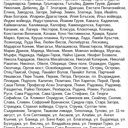
Градинарска, Гривица, Грънчарска, Гълъбец, Дамян Груев, Данаил
Николаев, Дебелец, Др. Г. Златаров, Драгшан, Евстати Пелагонийски,
Елена, Заводска, Загоре, Зайчар, Земен, Златица, Зора, Ивайло,
Иван Богоров, Иларион Драгостинов, Илия Блъсков, Ильо войвода,
Индже войвода, Индустриална, Йоаким Груев, Кавала, Кадемлия,
Каймакчалан, Калиманци, Калофер, Каменоделска, Карлово,
Качаник, кв. Лагера - Несторов, Клисура, Клокотница, Козница,
Константин Величков, Кочани, Кочо Честименски, Кракра, Крали
Марко, Кресна, Круша планина, Кутловица, Лада, Ламби Кръстев,
Лозенград, Луда Яна, Любен Весов, Люлебургаз, Лясковец,
Мадарски Конник, Макгахън, Малашевска, Манастирска, Марагидик,
Марин Дринов, Марица, Мелник, Мизия, Момчил войвода, Мургаш,
Мърфи, Надежда, Найден Геров, Найчо Цанов, Неофит Бозвели,
Никола Караджов, Никола Михайловски, Николай Коперник, Николай
Ракитин, Никопол, Обеля, Оборище, Овче поле, Огражден, Одрин,
Околчица, Орлов мост, Освобождение, Осогово, Острец, Острово,
Отец Паисий, Охрид, Панайот Волов, Панайот Хитов, Партений
Нишавски, Пере Тошев, Перник, Петра, Петрохан, пл. Възраждане,
Пловдив, Подполк. Калитин, Позитано, Поп Харитон, Порой, Проф.
Саша Попов, Професор Асен Златаров, Пчиня, Радовиш, Радомир,
Разцветна, Райно Попович, Резбарска, Родина, Рожен, Русалка,
Русе, Сава Радулов, Сава Цонев, Сан Стефано, Св. Георги
Софийски, Св. Климент Охридски, Симеонов век, Скайлер, Скопие,
Слава, Сливен, Софроний Врачански, Средна гора, Стара Загора,
Странджа, Страхил войвода, Струга, Струма, Султан тепе,
Съединение, Татарли, Ташкови ливади, Тополница, Тулово, ул. 11-ти
август, ул. 6-ти Септември, ул. Аксаков, ул. Алабин, ул. Ангел
Кънчев, ул. Баница, ул. Бачо Киро, ул. Благатица, ул. Будапеща, ул.
Бузлуджа, ул. Веслец, ул. Владайска река, ул. Генерал Гурко, ул.
Георги Бенковски, ул. Георги Сава Раковски, ул. Гургулят, ул.