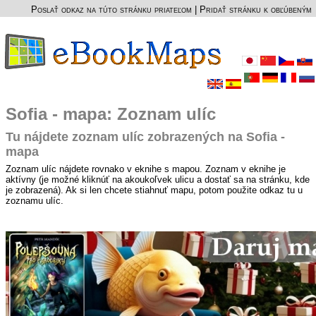
Poslať odkaz na túto stránku priateľom
|
Pridať stránku k obľúbeným
Sofia - mapa: Zoznam ulíc
Tu nájdete zoznam ulíc zobrazených na Sofia -
mapa
Zoznam ulíc nájdete rovnako v eknihe s mapou. Zoznam v eknihe je
aktívny (je možné kliknúť na akoukoľvek ulicu a dostať sa na stránku, kde
je zobrazená). Ak si len chcete stiahnuť mapu, potom použite odkaz tu u
zoznamu ulíc.