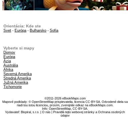
Orientácia: Kde ste
Svet
-
Európa
-
Bulharsko
-
Sofia
Vyberte si mapy
Domov
Európa
Ázia
Austrália
Afrika
Severná Amerika
Stredná Amerika
Južná Amerika
Tichomorie
©2011-2026 eBookMaps.com
Mapové podklady: © OpenStreetMap prispievatelia, licencia CC-BY-SA. Odvodené diela sa
riadi tou istou licenciou, prosím, zverejnite odkaz na eBookMaps.com.
Info:
OpenStreetMap
,
CC-BY-SA
.
Vydavateľ: Bispiral, s.r.o. |
O nás
|
Pravidlá tejto webovej stránky a Ochrana osobných
údajov