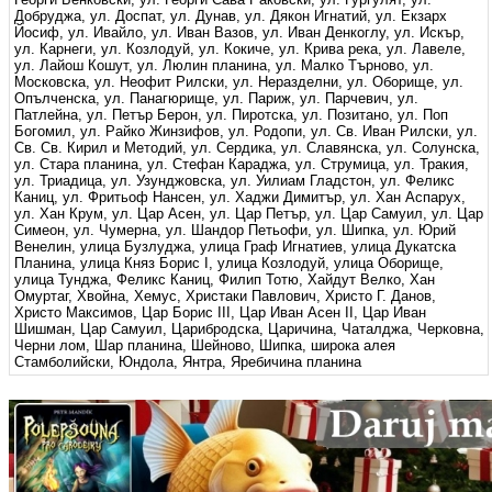
Добруджа, ул. Доспат, ул. Дунав, ул. Дякон Игнатий, ул. Екзарх
Йосиф, ул. Ивайло, ул. Иван Вазов, ул. Иван Денкоглу, ул. Искър,
ул. Карнеги, ул. Козлодуй, ул. Кокиче, ул. Крива река, ул. Лавеле,
ул. Лайош Кошут, ул. Люлин планина, ул. Малко Търново, ул.
Московска, ул. Неофит Рилски, ул. Неразделни, ул. Оборище, ул.
Опълченска, ул. Панагюрище, ул. Париж, ул. Парчевич, ул.
Патлейна, ул. Петър Берон, ул. Пиротска, ул. Позитано, ул. Поп
Богомил, ул. Райко Жинзифов, ул. Родопи, ул. Св. Иван Рилски, ул.
Св. Св. Кирил и Методий, ул. Сердика, ул. Славянска, ул. Солунска,
ул. Стара планина, ул. Стефан Караджа, ул. Струмица, ул. Тракия,
ул. Триадица, ул. Узунджовска, ул. Уилиам Гладстон, ул. Феликс
Каниц, ул. Фритьоф Нансен, ул. Хаджи Димитър, ул. Хан Аспарух,
ул. Хан Крум, ул. Цар Асен, ул. Цар Петър, ул. Цар Самуил, ул. Цар
Симеон, ул. Чумерна, ул. Шандор Петьофи, ул. Шипка, ул. Юрий
Венелин, улица Бузлуджа, улица Граф Игнатиев, улица Дукатска
Планина, улица Княз Борис I, улица Козлодуй, улица Оборище,
улица Тунджа, Феликс Каниц, Филип Тотю, Хайдут Велко, Хан
Омуртаг, Хвойна, Хемус, Христаки Павлович, Христо Г. Данов,
Христо Максимов, Цар Борис III, Цар Иван Асен II, Цар Иван
Шишман, Цар Самуил, Царибродска, Царичина, Чаталджа, Черковна,
Черни лом, Шар планина, Шейново, Шипка, широка алея
Стамболийски, Юндола, Янтра, Яребичина планина