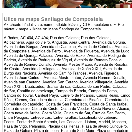
Ulice na mape Santiago de Compostela
Ak chcete hľadať v zozname, stlačte klávesy CTRL spoločne s F. Pre
návrat k mape kliknite tu:
Mapa Santiago de Compostela
A Rodas, AC-404, AC-404; Rua das Galeras; Rua das Galeras,
Acibachería, Agra do vieiro, Angustia, Área Central, Avenida da Coruña,
Avenida das Burgas, Avenida de Castelao, Avenida de Coímbra, Avenida
de Compostela, Avenida de Ferrol, Avenida de Figueroa, Avenida de Lugo,
Avenida de Quiroga Palacios, Avenida de Raxoi, Avenida de Rodrigo de
Padrón, Avenida de Rodríguez de Viguri, Avenida de Romero Donallo,
Avenida de Romero Donallo; Avenida Mestre Mateo, Avenida de Rosalía
de Castro, Avenida de Vilagarcia, Avenida de Xoán XXIII, Avenida do
Burgo das Nacions, Avenida do Camiño Francés, Avenida Figueroa,
Avenida Juan Carlos I, Avenida Meste mateo, Avenida Romero Donallo,
Avenida san Caetano, Avenida San Cetano, Avenida Villagarcia, Avenida
Xoan XXIII, Bautizados, Brañas de sar, Calzada de san Pedro, Calzada
de Sar, Camiño da ameixaga, Campo da Estrela, Campo do Forno,
Cantón do Toural, Cardeal Payá, Carreiro de Picaños, Casas Reais, Cinco
Rúas, Cornes, Corredoira da estila, Corredoira de Picaños, Corredoira do,
Corredoira do catadoiro, Costa de San Francisco, Costa de Santa Isabel,
Costa de vieiro, Costa do Cristo, Costa do Veedor, Costa Nova de Abaixo,
Costa nova de Arriba, Costa Vella, Cruceiro de Sar, Cruz de San Pedro,
Entre Pexigos, Entrecercas, Entremurallas, Escalinata do cebreiro,
Feans, Fonte de Santo Antonio, Las Cancelas, Lisboa, Madrid, Monaco,
Paza de Vigo, Pelamios, Placiña das Penas, Plaza de alvaro Cunqueiro,
Plaza de Galicia, Plaza de Leon, Plaza do 8 de Maio, Plaza do matadoiro,