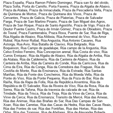
Plaza España, Plaza Ramon Piñeiro Domingez, Plaza san fiz del olvido,
Plaza Sofia, Porta do Camiño, Porta Faxeira, Praza da Algalia de Abaixo,
Praza da Atalaia, Praza da Inmaculada, Praza da Pescadería Vella, Praza
da Quintana de Mortos, Praza da Quintana dos Vivos, Praza de
Cervantes, Praza de Galicia, Praza de Platerías, Praza de Salvador
Parga, Praza de San Martino Pinario, Praza de San Miguel dos Agros,
Praza de San Roque, Praza de Santo Agostiño, Praza de Vigo, Praza do
Doutor Puente Castro, Praza do Irmán Gómez, Praza do Obradoiro, Praza
do Toural, Praza Fuenterrabía, Praza Roxa, Puente de Sar, Rua de Riga,
Rúa Algalia de Abaixo, Rúa Altiboia, Rúa Ameneiral do Viso, Rúa Amor
Rubial, Rúa Amor Ruibal, Rúa Angustia, Rua Antonio Casares, Rua
Astorga, Rua Avio, Rúa Batalla de Clavixo, Rúa Belgrado, Rúa
Boqueixon, Rua Campo de guadalupe, Rúa campo de la Angustia, Rúa
Celso Emiloo Ferreiro, Rúa Concepcion arenal, Rúa Costa do viso, Rúa
Curros Enriquez, Rúa da Algalia de Abaixo, Rúa da Algalia de Arriba, Rúa
da Atalaia, Rúa da Caldeirería, Rúa da Canteira de Abaixo, Rua da
Canteira de Arriba, Rúa da Carreira do Conde, Rúa da Carricova, Rua da
Cima da Eira, Rúa da Conga, Rúa da Corredoira das Fraguas, Rúa da
Costiña do Monte, Rua da Ensinanza, Rúa da Estrada; Rúa Santas
Mariñas, Rúa da Fonte dos Concheiros, Rúa da Moeda Vella, Rúa da
Ponte do Viso, Rúa da Ponte Pequena, Rua da Poza do Bar, Rúa da
Raíña, Rúa da Rapa da Folla, Rúa da República Arxentina, Rúa da
República de El Salvador, Rúa da Riveira do Viso, Rúa da Rosa, Rúa da
Senra, Rúa da Tafona, Rúa da travesia da calzada de sar, Rúa da
Trindade, Rúa da Trisca, Rúa da Troja, Rúa da Virxe da Cerca, Rúa da
Virxe da Cerca; Rua da Ensinanza; Transito da Mercé, Rúa das Ameas,
Rúa das Ánimas, Rúa das Brañas do Sar, Rua Das Campas de San
Xoan, Rúa das Carretas, Rúa das Casas da Hedra, Rúa das Casas Reais,
Rúa das Fontes do sar, Rúa das Fontiñas, Rua das Hortas, Rúa das
Orfas, Rúa das Trompas, Rua de Abrilares, Rúa de Alexandre Bobeda,