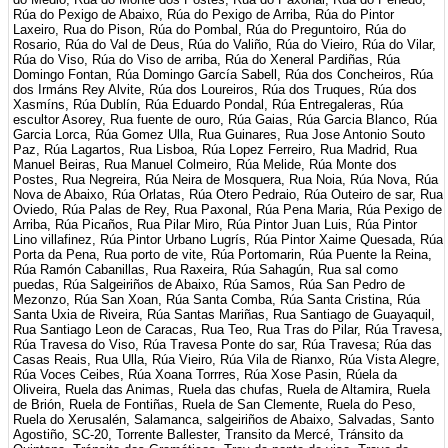
Rúa do Pexigo de Abaixo, Rúa do Pexigo de Arriba, Rúa do Pintor
Laxeiro, Rua do Pison, Rúa do Pombal, Rúa do Preguntoiro, Rúa do
Rosario, Rúa do Val de Deus, Rúa do Valiño, Rúa do Vieiro, Rúa do Vilar,
Rúa do Viso, Rúa do Viso de arriba, Rúa do Xeneral Pardiñas, Rúa
Domingo Fontan, Rúa Domingo García Sabell, Rúa dos Concheiros, Rúa
dos Irmáns Rey Alvite, Rúa dos Loureiros, Rúa dos Truques, Rúa dos
Xasmíns, Rúa Dublín, Rúa Eduardo Pondal, Rúa Entregaleras, Rúa
escultor Asorey, Rua fuente de ouro, Rúa Gaias, Rúa Garcia Blanco, Rúa
Garcia Lorca, Rúa Gomez Ulla, Rua Guinares, Rua Jose Antonio Souto
Paz, Rúa Lagartos, Rua Lisboa, Rúa Lopez Ferreiro, Rua Madrid, Rua
Manuel Beiras, Rua Manuel Colmeiro, Rúa Melide, Rúa Monte dos
Postes, Rua Negreira, Rúa Neira de Mosquera, Rua Noia, Rúa Nova, Rúa
Nova de Abaixo, Rúa Orlatas, Rúa Otero Pedraio, Rúa Outeiro de sar, Rua
Oviedo, Rúa Palas de Rey, Rua Paxonal, Rúa Pena Maria, Rúa Pexigo de
Arriba, Rúa Picaños, Rua Pilar Miro, Rúa Pintor Juan Luis, Rúa Pintor
Lino villafinez, Rúa Pintor Urbano Lugrís, Rúa Pintor Xaime Quesada, Rúa
Porta da Pena, Rua porto de vite, Rúa Portomarin, Rúa Puente la Reina,
Rúa Ramón Cabanillas, Rua Raxeira, Rúa Sahagún, Rua sal como
puedas, Rúa Salgeiriños de Abaixo, Rúa Samos, Rúa San Pedro de
Mezonzo, Rúa San Xoan, Rúa Santa Comba, Rúa Santa Cristina, Rúa
Santa Uxia de Riveira, Rúa Santas Mariñas, Rua Santiago de Guayaquil,
Rua Santiago Leon de Caracas, Rua Teo, Rua Tras do Pilar, Rúa Travesa,
Rúa Travesa do Viso, Rúa Travesa Ponte do sar, Rúa Travesa; Rúa das
Casas Reais, Rua Ulla, Rúa Vieiro, Rúa Vila de Rianxo, Rúa Vista Alegre,
Rúa Voces Ceibes, Rúa Xoana Torrres, Rúa Xose Pasin, Rúela da
Oliveira, Ruela das Animas, Ruela das chufas, Ruela de Altamira, Ruela
de Brión, Ruela de Fontiñas, Ruela de San Clemente, Ruela do Peso,
Ruela do Xerusalén, Salamanca, salgeiriños de Abaixo, Salvadas, Santo
Agostiño, SC-20, Torrente Ballester, Transito da Mercé, Tránsito da