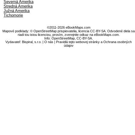
Severná Amerika
Stredná Amerika
Južná Amerika
Tichomorie
©2011-2026 eBookMaps.com
Mapové podklady: © OpenStreetMap prispievatelia, licencia CC-BY-SA. Odvodené diela sa
riadi tou istou licenciou, prosím, zverejnite odkaz na eBookMaps.com.
Info:
OpenStreetMap
,
CC-BY-SA
.
Vydavateľ: Bispiral, s.r.o. |
O nás
|
Pravidlá tejto webovej stránky a Ochrana osobných
údajov