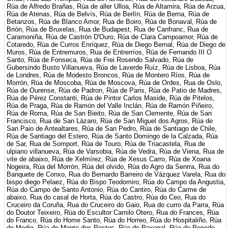
Rúa de Alfredo Brañas, Rúa de aller Ulloa, Rúa de Altamira, Rúa de Arzua,
Rúa de Atenas, Rúa de Belvís, Rúa de Berlín, Rúa de Berna, Rúa de
Betanzos, Rúa de Blanco Amor, Rua de Boiro, Rúa de Bonaval, Rúa de
Brión, Rúa de Bruxelas, Rua de Budapest, Rua de Canfranc, Rua de
Caramoniña, Rúa de Castrón D'Ouro, Rúa de Clara Campoamor, Rúa de
Cotaredo, Rúa de Curros Enríquez, Rúa de Diego Bernal, Rúa de Diego de
Muros, Rúa de Entremuros, Rua de Entrerríos, Rúa de Fernando III O
Santo, Rúa de Fonseca, Rúa de Frei Rosendo Salvado, Rúa de
Gubersindo Busto Villanueva, Rúa de Laverde Ruíz, Rúa de Lisboa, Rúa
de Londres, Rúa de Modesto Broncos, Rúa de Montero Ríos, Rúa de
Morrón, Rúa de Moscoba, Rúa de Moscova, Rúa de Ordes, Rua de Oslo,
Rúa de Ourense, Rúa de Padron, Rúa de Paris, Rúa de Patio de Madres,
Rúa de Pérez Constanti, Rúa de Pintor Carlos Maside, Rúa de Pitelos,
Rúa de Praga, Rúa de Ramón del Valle Inclán, Rúa de Ramón Piñeiro,
Rúa de Roma, Rúa de San Bieito, Rúa de San Clemente, Rúa de San
Francisco, Rua de San Lázaro, Rúa de San Miguel dos Agros, Rúa de
San Paio de Antealtares, Rúa de San Pedro, Rúa de Santiago de Chile,
Rúa de Santiago del Estero, Rúa de Santo Domingo de la Calzada, Rúa
de Sar, Rua de Somport, Rúa de Touro, Rúa de Triacastela, Rua de
ulpiano villanueva, Rúa de Varsobia, Rúa de Vedra, Rúa de Viena, Rua de
vite de abaixo, Rúa de Xelmírez, Rúa de Xesus Carro, Rúa de Xoana
Nogeira, Rúa del Morrón, Rúa del olvido, Rúa do Agro da Senrra, Rua do
Banquete de Conxo, Rua do Bernardo Barreiro de Vázquez Varela, Rua do
bispo diego Pelaez, Rúa do Bispo Teodomiro, Rúa do Campo da Angustia,
Rúa do Campo de Santo Antonio, Rúa do Cantiro, Rúa do Carme de
abaixo, Rua do casal de Horta, Rúa do Castro, Rúa do Ceo, Rua do
Cruceiro da Coruña, Rua do Cruceiro do Gaio, Rua do curro da Parra, Rúa
do Doutor Teixeiro, Rúa do Escultor Camilo Otero, Rua do Frances, Rúa
do Franco, Rúa do Home Santo, Rúa do Horreo, Rúa do Hospitaliño, Rúa
do Medio, Rúa do Monte dos Postes, Rúa do Paxonal, Rúa do Penedo,