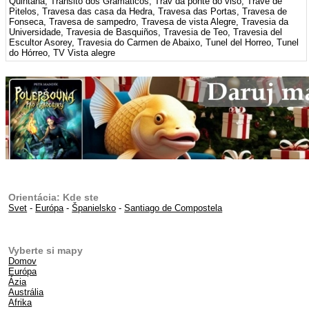
Quintana, Tránsito dos Gramáticos, Trav da ponte do viso, Trave de
Pitelos, Travesa das casa da Hedra, Travesa das Portas, Travesa de
Fonseca, Travesa de sampedro, Travesa de vista Alegre, Travesia da
Universidade, Travesia de Basquiños, Travesia de Teo, Travesia del
Escultor Asorey, Travesia do Carmen de Abaixo, Tunel del Horreo, Tunel
do Hórreo, TV Vista alegre
Orientácia: Kde ste
Svet
-
Európa
-
Španielsko
-
Santiago de Compostela
Vyberte si mapy
Domov
Európa
Ázia
Austrália
Afrika