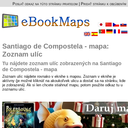
Poslať odkaz na túto stránku priateľom
|
Pridať stránku k obľúbeným
Santiago de Compostela - mapa:
Zoznam ulíc
Tu nájdete zoznam ulíc zobrazených na Santiago
de Compostela - mapa
Zoznam ulíc nájdete rovnako v eknihe s mapou. Zoznam v eknihe je
aktívny (je možné kliknúť na akoukoľvek ulicu a dostať sa na stránku, kde
je zobrazená). Ak si len chcete stiahnuť mapu, potom použite odkaz tu u
zoznamu ulíc.