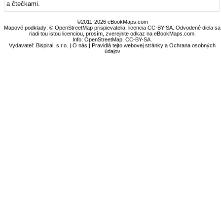
a čtečkami.
©2011-2026 eBookMaps.com
Mapové podklady: © OpenStreetMap prispievatelia, licencia CC-BY-SA. Odvodené diela sa
riadi tou istou licenciou, prosím, zverejnite odkaz na eBookMaps.com.
Info:
OpenStreetMap
,
CC-BY-SA
.
Vydavateľ: Bispiral, s.r.o. |
O nás
|
Pravidlá tejto webovej stránky a Ochrana osobných
údajov